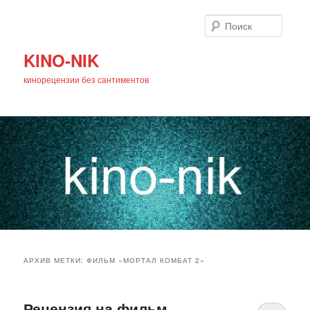
Поиск
KINO-NIK
кинорецензии без сантиментов
Главное
Перейти
Перейти
меню
АРХИВ МЕТКИ:
ФИЛЬМ «МОРТАЛ КОМБАТ 2»
к
к
основному
дополнительному
Рецензия на фильм