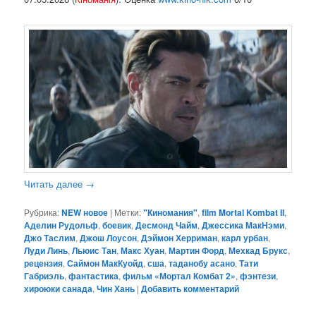
Читать далее
→
Рубрика:
NEW новое
|
Метки:
"Киномания"
,
film Mortal Kombat II
,
Аделин Рудольф
,
боевик
,
Десмонд Чайм
,
Джессика МакНэми
,
Джо Таслим
,
Джош Лоусон
,
Дэймон Херриман
,
карл урбан
,
Луди Линь
,
Льюис Тан
,
Макс Хуан
,
Мартин Форд
,
Мехкад Брукс
,
рецензия
,
Саймон МакКуойд
,
сша
,
таданобу асано
,
Тати
Габриэль
,
фантастика
,
фильм «Мортал Комбат 2»
,
фэнтези
,
хироюки санада
,
Чин Хань
|
Добавить комментарий