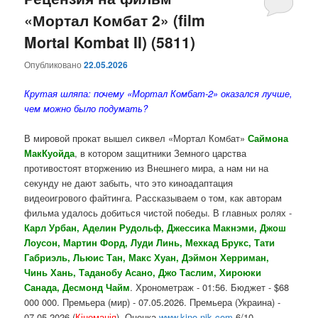
«Мортал Комбат 2» (film
содержимому
содержимому
Mortal Kombat II) (5811)
Опубликовано
22.05.2026
Крутая шляпа: почему «Мортал Комбат-2» оказался лучше,
чем можно было подумать?
В мировой прокат вышел сиквел «Мортал Комбат»
Саймона
МакКуойда
, в котором защитники Земного царства
противостоят вторжению из Внешнего мира, а нам ни на
секунду не дают забыть, что это киноадаптация
видеоигрового файтинга. Рассказываем о том, как авторам
фильма удалось добиться чистой победы. В главных ролях -
Карл Урбан, Аделин Рудольф, Джессика Макнэми, Джош
Лоусон, Мартин Форд, Луди Линь, Мехкад Брукс, Тати
Габриэль, Льюис Тан, Макс Хуан, Дэймон Херриман,
Чинь Хань, Таданобу Асано, Джо Таслим, Хироюки
Санада, Десмонд Чайм
. Хронометраж - 01:56. Бюджет - $68
000 000. Премьера (мир) - 07.05.2026. Премьера (Украина) -
07.05.2026 (
Кіноманія
). Оценка
www.kino-nik.com
6/10