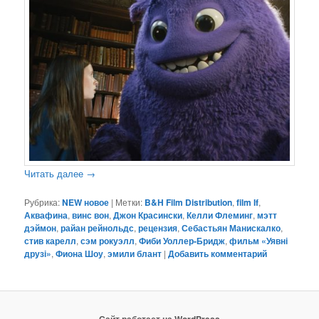
Читать далее
→
Рубрика:
NEW новое
|
Метки:
B&H Film Distribution
,
film If
,
Аквафина
,
винс вон
,
Джон Красински
,
Келли Флеминг
,
мэтт
дэймон
,
райан рейнольдс
,
рецензия
,
Себастьян Манискалко
,
стив карелл
,
сэм рокуэлл
,
Фиби Уоллер-Бридж
,
фильм «Уявні
друзі»
,
Фиона Шоу
,
эмили блант
|
Добавить комментарий