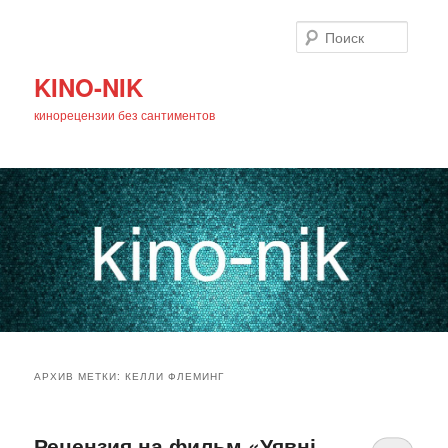
Поиск
KINO-NIK
кинорецензии без сантиментов
Главное
Перейти
Перейти
меню
АРХИВ МЕТКИ:
КЕЛЛИ ФЛЕМИНГ
к
к
основному
дополнительному
Рецензия на фильм «Уявні