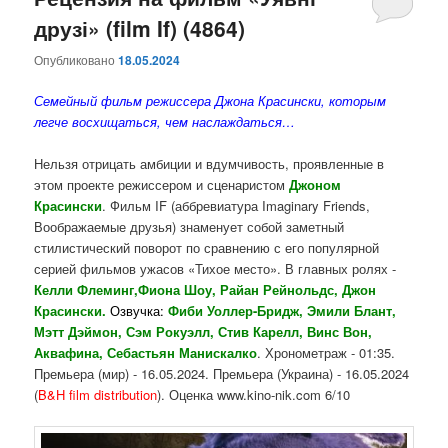
друзі» (film If) (4864)
содержимому
содержимому
Опубликовано
18.05.2024
Семейный фильм режиссера Джона Красински, которым
легче восхищаться, чем наслаждаться…
Нельзя отрицать амбиции и вдумчивость, проявленные в
этом проекте режиссером и сценаристом
Джоном
Красински
. Фильм IF (аббревиатура Imaginary Friends,
Воображаемые друзья) знаменует собой заметный
стилистический поворот по сравнению с его популярной
серией фильмов ужасов «Тихое место». В главных ролях -
Келли Флеминг,Фиона Шоу, Райан Рейнольдс, Джон
Красински.
Озвучка:
Фиби Уоллер-Бридж, Эмили Блант,
Мэтт Дэймон, Сэм Рокуэлл, Стив Карелл, Винс Вон,
Аквафина, Себастьян Манискалко
. Хронометраж - 01:35.
Премьера (мир) - 16.05.2024. Премьера (Украина) - 16.05.2024
(
B&H film
distribution
). Оценка www.kino-nik.com 6/10