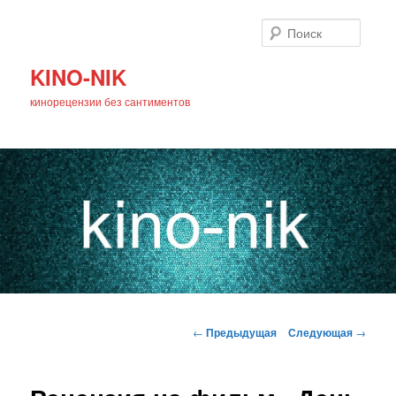
Поиск
KINO-NIK
кинорецензии без сантиментов
Главное
Перейти
меню
Навигация
←
Предыдущая
Следующая
→
по
к
записям
основному