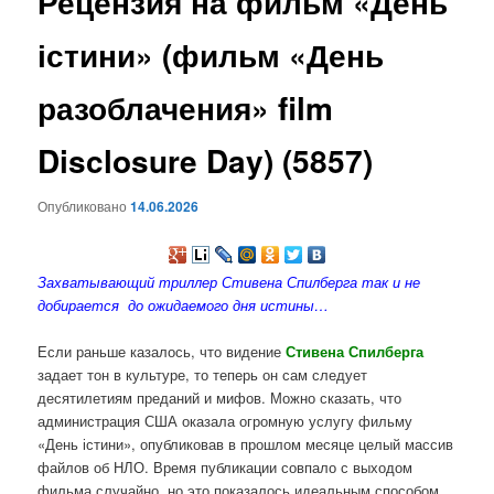
Рецензия на фильм «День
содержимому
істини» (фильм «День
разоблачения» film
Disclosure Day) (5857)
Опубликовано
14.06.2026
Захватывающий триллер Стивена Спилберга так и не
добирается до ожидаемого дня истины…
Если раньше казалось, что видение
Стивена Спилберга
задает тон в культуре, то теперь он сам следует
десятилетиям преданий и мифов. Можно сказать, что
администрация США оказала огромную услугу фильму
«День істини», опубликовав в прошлом месяце целый массив
файлов об НЛО. Время публикации совпало с выходом
фильма случайно, но это показалось идеальным способом