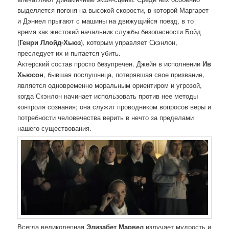
выделяется погоня на высокой скорости, в которой Маргарет
и Дэниел прыгают с машины на движущийся поезд, в то
время как жестокий начальник службы безопасности Бойд
(
Генри Ллойд-Хьюз
), которым управляет Скэнлон,
преследует их и пытается убить.
Актерский состав просто безупречен. Джейн в исполнении
Ив
Хьюсон
, бывшая послушница, потерявшая свое призвание,
является одновременно моральным ориентиром и угрозой,
когда Скэнлон начинает использовать против нее методы
контроля сознания; она служит проводником вопросов веры и
потребности человечества верить в нечто за пределами
нашего существования.
Всегда великолепная
Элизабет Марвел
излучает мудрость и