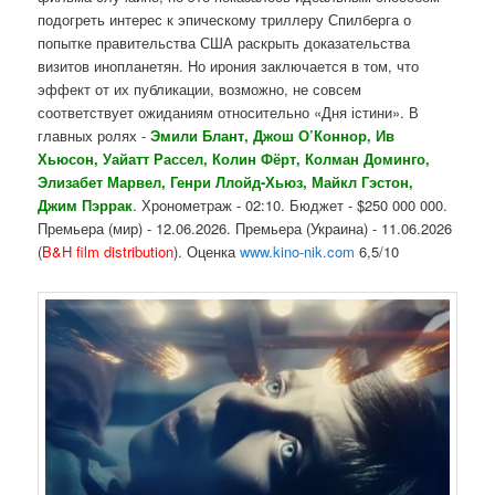
подогреть интерес к эпическому триллеру Спилберга о
попытке правительства США раскрыть доказательства
визитов инопланетян. Но ирония заключается в том, что
эффект от их публикации, возможно, не совсем
соответствует ожиданиям относительно «Дня істини». В
главных ролях -
Эмили Блант, Джош О’Коннор, Ив
Хьюсон, Уайатт Рассел, Колин Фёрт, Колман Доминго,
Элизабет Марвел, Генри Ллойд-Хьюз, Майкл Гэстон,
Джим Пэррак
. Хронометраж - 02:10. Бюджет - $250 000 000.
Премьера (мир) - 12.06.2026. Премьера (Украина) - 11.06.2026
(
B&H film distribution
). Оценка
www.kino-nik.com
6,5/10