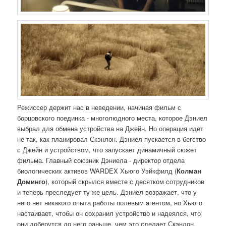
Режиссер держит нас в неведении, начиная фильм с
борцовского поединка - многолюдного места, которое Дэниел
выбрал для обмена устройства на Джейн. Но операция идет
не так, как планировал Скэнлон. Дэниел пускается в бегство
с Джейн и устройством, что запускает динамичный сюжет
фильма. Главный союзник Дэниела - директор отдела
биологических активов WARDEX Хьюго Уэйкфилд (
Колман
Доминго
), который скрылся вместе с десятком сотрудников
и теперь преследует ту же цель. Дэниел возражает, что у
него нет никакого опыта работы полевым агентом, но Хьюго
настаивает, чтобы он сохранил устройство и надеялся, что
они доберутся до него раньше, чем это сделает Скэнлон.