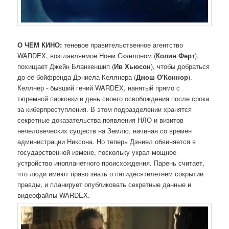
О ЧЕМ КИНО:
теневое правительственное агентство
WARDEX, возглавляемое Ноем Скэнлоном (
Колин Ферт
),
похищает Джейн Бланкеншип (
Ив Хьюсон
), чтобы добраться
до её бойфренда Дэниела Келлнера (
Джош О'Коннор
).
Келлнер - бывший гений WARDEX, нанятый прямо с
тюремной парковки в день своего освобождения после срока
за киберпреступления. В этом подразделении хранятся
секретные доказательства появления НЛО и визитов
нечеловеческих существ на Землю, начиная со времён
администрации Никсона. Но теперь Дэниел обвиняется в
государственной измене, поскольку украл мощное
устройство инопланетного происхождения. Парень считает,
что люди имеют право знать о пятидесятилетнем сокрытии
правды, и планирует опубликовать секретные данные и
видеофайлы WARDEX.