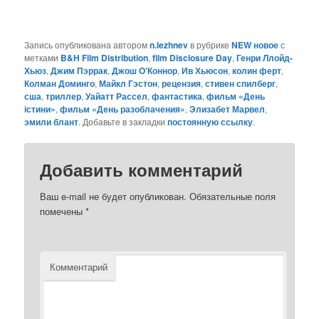
Запись опубликована автором
n.lezhnev
в рубрике
NEW новое
с
метками
B&H Film Distribution
,
film Disclosure Day
,
Генри Ллойд-
Хьюз
,
Джим Пэррак
,
Джош О’Коннор
,
Ив Хьюсон
,
колин ферт
,
Колман Доминго
,
Майкл Гэстон
,
рецензия
,
стивен спилберг
,
сша
,
триллер
,
Уайатт Рассел
,
фантастика
,
фильм «День
істини»
,
фильм «День разоблачения»
,
Элизабет Марвел
,
эмили блант
. Добавьте в закладки
постоянную ссылку
.
Добавить комментарий
Ваш e-mail не будет опубликован.
Обязательные поля
помечены
*
Комментарий