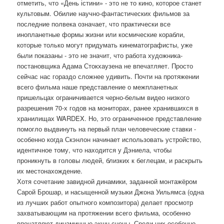
отметить, что «День істини» - это не то кино, которое станет
культовым. Обилие научно-фантастических фильмов за
последние полвека означает, что практически все
инопланетные формы жизни или космические корабли,
которые только могут придумать кинематографисты, уже
были показаны - это не значит, что работа художника-
постановщика Адама Стокхаузена не впечатляет. Просто
сейчас нас гораздо сложнее удивить. Почти на протяжении
всего фильма наше представление о межпланетных
пришельцах ограничивается черно-белым видео низкого
разрешения 70-х годов на мониторах, ранее хранившихся в
хранилищах WARDEX. Но, это ограниченное представление
помогло выдвинуть на первый план человеческие ставки -
особенно когда Скэнлон начинает использовать устройство,
идентичное тому, что находится у Дэниела, чтобы
проникнуть в головы людей, близких к беглецам, и раскрыть
их местонахождение.
Хотя сочетание завидной динамики, заданной монтажёром
Сарой Брошар, и насыщенной музыки Джона Уильямса (одна
из лучших работ опытного композитора) делает просмотр
захватывающим на протяжении всего фильма, особенно
впечатляют динамичные экшн-сцены. Среди них особенно