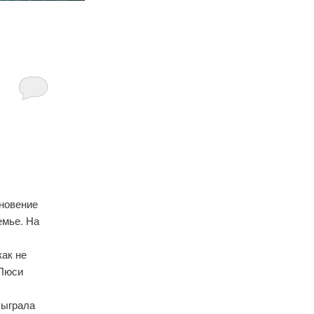
зновение
емье. На
как не
 Люси
сыграла