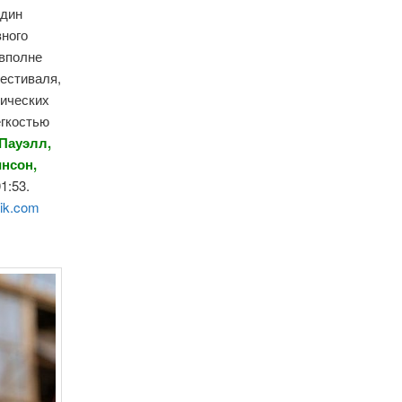
один
вного
 вполне
естиваля,
фических
егкостью
 Пауэлл
,
инсон
,
1:53.
ik.com