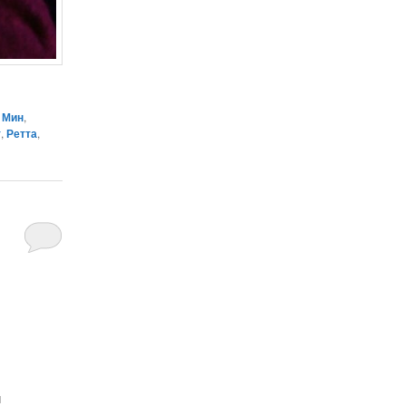
 Мин
,
т
,
Ретта
,
и