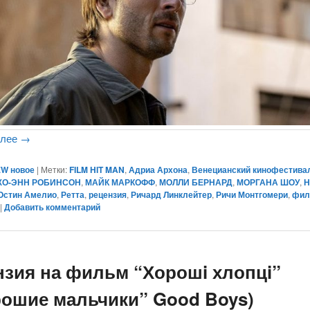
алее
→
W новое
|
Метки:
FILM HIT MAN
,
Адриа Архона
,
Венецианский кинофестива
ЖО-ЭНН РОБИНСОН
,
МАЙК МАРКОФФ
,
МОЛЛИ БЕРНАРД
,
МОРГАНА ШОУ
,
Н
Остин Амелио
,
Ретта
,
рецензия
,
Ричард Линклейтер
,
Ричи Монтгомери
,
фил
|
Добавить комментарий
нзия на фильм “Хорошi хлопцi”
рошие мальчики” Good Boys)