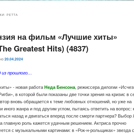
и
и
КИ:
РЕТТА
нзия на фильм «Лучшие хиты»
ому
ительному
 The Greatest Hits) (4837)
жимому
жимому
ано
20.04.2024
 из прошлого…
хиты» - новая работа
Неда Бенсона
, режиссера дилогии «Исче
игби», в которой были показаны две точки зрения на кризис в с
автор вновь обращается к теме любовных отношений, но уже на
и иного жанра и под другим углом, пытаясь ответить на вопрос: 
аться назад и двигаться вперед после смерти партнера? Выбор
на главную роль кажется удачным решением. Актриса прочно
уется с музыкальными картинами: в «Рок-н-рольщиках» звезда 