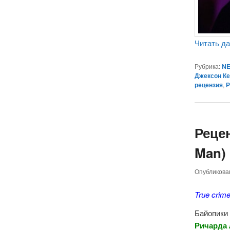
Читать д
Рубрика:
NE
Джексон К
рецензия
,
Р
Рецен
Man) 
Опубликов
True cri
Байопики
Ричарда