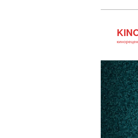
KINO
кинорецен