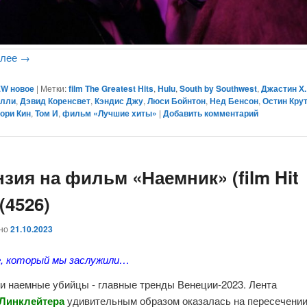
алее
→
W новое
|
Метки:
film The Greatest Hits
,
Hulu
,
South by Southwest
,
Джастин Х.
елли
,
Дэвид Коренсвет
,
Кэндис Джу
,
Люси Бойнтон
,
Нед Бенсон
,
Остин Кру
ори Кин
,
Том И
,
фильм «Лучшие хиты»
|
Добавить комментарий
зия на фильм «Наемник» (film Hit
(4526)
ано
21.10.2023
me, который мы заслужили…
 и наемные убийцы - главные тренды Венеции-2023. Лента
Линклейтера
удивительным образом оказалась на пересечени