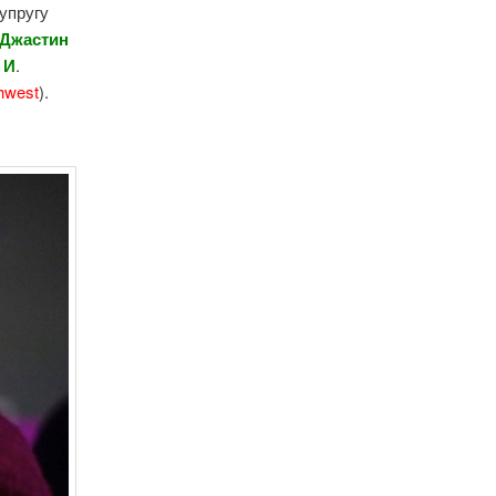
супругу
 Джастин
 И
.
hwest
).