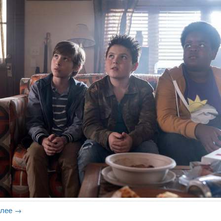
алее
→