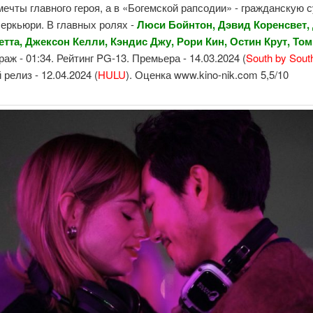
ечты главного героя, а в «Богемской рапсодии» - гражданскую 
еркьюри. В главных ролях -
Люси Бойнтон, Дэвид Коренсвет,
Ретта, Джексон Келли, Кэндис Джу, Рори Кин, Остин Крут, Том
аж - 01:34. Рейтинг PG-13. Премьера - 14.03.2024 (
South by Sout
релиз - 12.04.2024 (
HULU
). Оценка www.kino-nik.com 5,5/10