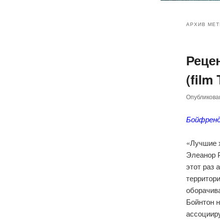
Главное
Перейт
Перейт
меню
АРХИВ МЕТ
к
к
Реце
основн
дополн
(film
содер
содер
Опубликов
Бойфренд
«Лучшие 
Элеанор Р
этот раз 
территори
оборачив
Бойнтон 
ассоциир