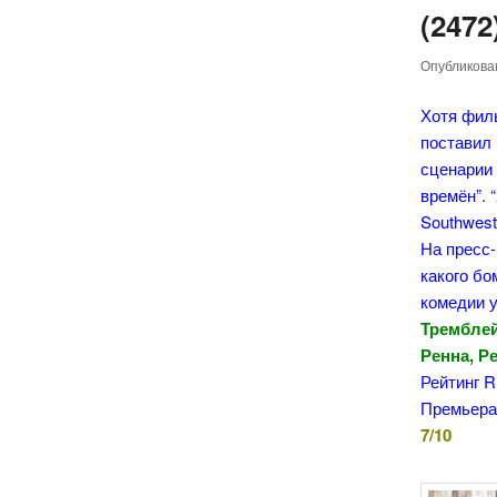
(2472
Опубликов
Хотя фи
поставил 
сценарии 
времён”. 
Southwest
На пресс-
какого бо
комедии у
Тремблей
Ренна, Р
Рейтинг R
Премьера 
7/10