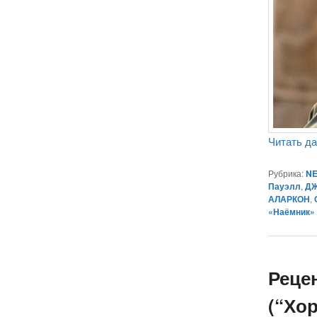
Читать д
Рубрика:
NE
Пауэлл
,
Д
АЛАРКОН
,
«Наёмник»
Реце
(“Хо