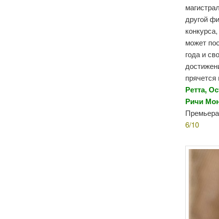
магистрал
другой фи
конкурса,
может по
года и св
достижени
прячется 
Ретта
,
Ос
Рич
и
Мон
Премьера
6/10