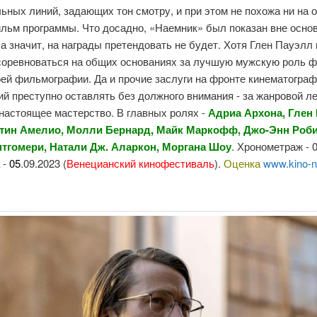
ьных линий, задающих тон смотру, и при этом не похожа ни на 
льм программы. Что досадно, «Наемник» был показан вне осно
 а значит, на награды претендовать не будет. Хотя Глен Пауэлл
соревноваться на общих основаниях за лучшую мужскую роль ф
оей фильмографии. Да и прочие заслуги на фронте кинематогра
й преступно оставлять без должного внимания - за жанровой л
настоящее мастерство. В главных ролях -
Адриа Архона
,
Глен
тин Амелио
,
Молли Бернард
,
Майк
Маркофф
,
Джо-Энн Роб
тгомери
,
Натали Дж. Аларкон
,
Моргана Шоу
. Хронометраж - 0
 -
0
5
.09.2023 (
Венецианский
кинофестиваль
).
Оценка
www.kino-n