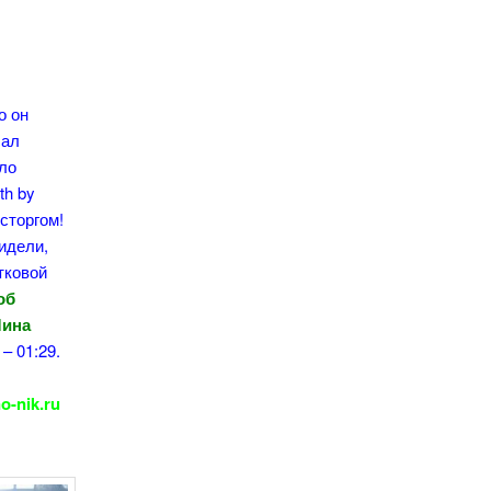
о он
сал
ало
th by
сторгом!
идели,
тковой
об
Лина
– 01:29.
o-nik.ru