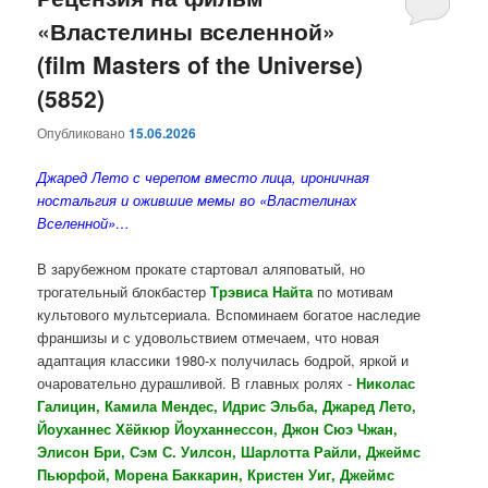
«Властелины вселенной»
содержимому
содержимому
(film Masters of the Universe)
(5852)
Опубликовано
15.06.2026
Джаред Лето с черепом вместо лица, ироничная
ностальгия и ожившие мемы во «Властелинах
Вселенной»…
В зарубежном прокате стартовал аляповатый, но
трогательный блокбастер
Трэвиса Найта
по мотивам
культового мультсериала. Вспоминаем богатое наследие
франшизы и с удовольствием отмечаем, что новая
адаптация классики 1980-х получилась бодрой, яркой и
очаровательно дурашливой. В главных ролях -
Николас
Галицин, Камила Мендес, Идрис Эльба, Джаред Лето,
Йоуханнес Хёйкюр Йоуханнессон, Джон Сюэ Чжан,
Элисон Бри, Сэм С. Уилсон, Шарлотта Райли, Джеймс
Пьюрфой, Морена Баккарин, Кристен Уиг, Джеймс