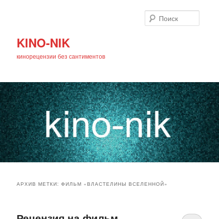
Поиск
KINO-NIK
кинорецензии без сантиментов
Главное
Перейти
Перейти
меню
АРХИВ МЕТКИ:
ФИЛЬМ «ВЛАСТЕЛИНЫ ВСЕЛЕННОЙ»
к
к
основному
дополнительному
Рецензия на фильм