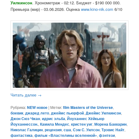
Уилкинсон
. Хронометраж - 02:12. Бюджет - $190 000 000.
Премьера (мир) - 03.06.2026. Оценка
www.kino-nik.com
6/10
Читать далее
→
Рубрика:
NEW новое
|
Метки:
film Masters of the Universe
,
боевик
,
джаред лето
,
джеймс пьюрфой
,
Джеймс Уилкинсон
,
Джон Сюэ Чжан
,
идрис эльба
,
Йоуханнес Хёйкьюр
Йоуханнессон.
,
Камила Мендес
,
кристен уиг
,
Морена Баккарин
,
Николас Галицин
,
рецензия
,
сша
,
Сэм С. Уилсон
,
Трэвис Найт
,
фантастика
,
фильм «Властелины вселенной»
,
фэнтези
,