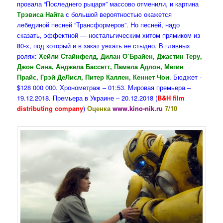
провала “Последнего рыцаря” массово отменили, и картина
Трэвиса Найта
с большой вероятностью окажется
лебединой песней “Трансформеров”. Но песней, надо
сказать, эффектной — ностальгическим хитом прямиком из
80-х, под который и в закат уехать не стыдно. В главных
ролях:
Хейли Стайнфелд, Дилан О’Брайен, Джастин Теру,
Джон Сина, Анджела Бассетт, Памела Адлон, Мегин
Прайс, Грэй ДеЛисл, Питер Каллен, Кеннет Чои
. Бюджет -
$128 000 000. Хронометраж – 01:53. Мировая премьера –
19.12.2018. Премьера в Украине – 20.12.2018 (
B&H film
distributing company
)
Оценка
www.kino-nik.ru
7/10