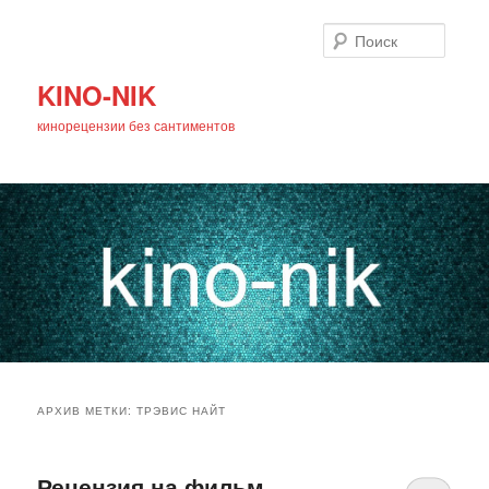
Поиск
KINO-NIK
кинорецензии без сантиментов
Главное
Перейти
Перейти
меню
АРХИВ МЕТКИ:
ТРЭВИС НАЙТ
к
к
основному
дополнительному
Рецензия на фильм