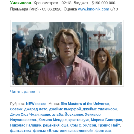
Уилкинсон
. Хронометраж - 02:12. Бюджет - $190 000 000.
Премьера (мир) - 03.06.2026. Оценка
www.kino-nik.com
6/10
Читать далее
→
Рубрика:
NEW новое
|
Метки:
film Masters of the Universe
,
боевик
,
джаред лето
,
джеймс пьюрфой
,
Джеймс Уилкинсон
,
Джон Сюэ Чжан
,
идрис эльба
,
Йоуханнес Хёйкьюр
Йоуханнессон.
,
Камила Мендес
,
кристен уиг
,
Морена Баккарин
,
Николас Галицин
,
рецензия
,
сша
,
Сэм С. Уилсон
,
Трэвис Найт
,
фантастика
,
фильм «Властелины вселенной»
,
фэнтези
,