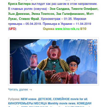
Криса Батлера
выглядит как раз шагом в этом направлении.
В главных ролях (озвучка) -
Зои Салдана, Тимоти Олифант,
Хью Джекман, Эмма Томпсон, Зак Галифианакис, Мэтт
Лукас, Стивен Фрай
. Хронометраж – 01:35. Мировая
премьера – 05.04.2019. Премьера в Украине – 11.04.2019
(
UFD
)
Оценка
www.kino-nik.ru
8/10
Читать далее
→
Рубрика:
NEW новое
,
ДЕТСКОЕ, СЕМЕЙНОЕ movie for all
,
КИНОПРЕМЬЕРЫ МЕСЯЦА Monthly movie news
,
КОМЕДИИ