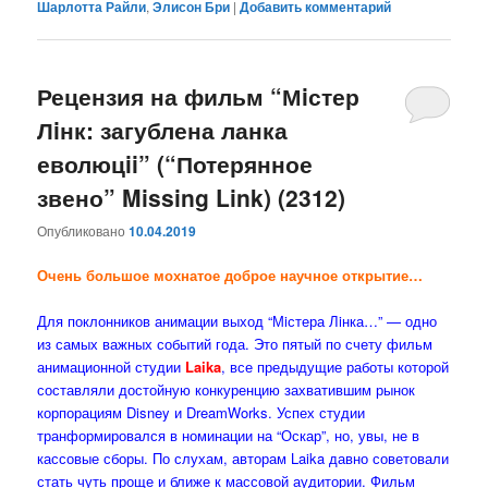
Шарлотта Райли
,
Элисон Бри
|
Добавить комментарий
Рецензия на фильм “Мiстер
Лiнк: загублена ланка
еволюцii” (“Потерянное
звено” Missing Link) (2312)
Опубликовано
10.04.2019
Очень большое мохнатое доброе научное открытие…
Для поклонников анимации выход “Мiстера Лiнка…” — одно
из самых важных событий года. Это пятый по счету фильм
анимационной студии
Laika
, все предыдущие работы которой
составляли достойную конкуренцию захватившим рынок
корпорациям Disney и DreamWorks. Успех студии
транформировался в номинации на “Оскар”, но, увы, не в
кассовые сборы. По слухам, авторам Laika давно советовали
стать чуть проще и ближе к массовой аудитории. Фильм