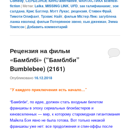
Comedy
,
СЕРЬЕЗНОЕ КИНО alternative
,
ФАНТАСТИКА science-
fiction
|
Метки:
Laika
,
MISSING LINK
,
UFD
,
зак галифианакис
,
зои
салдана
,
Крис Батлер
,
Мэтт Лукас
,
рецензия
,
Стивен Фрай
,
Тимоти Олифант
,
Трэвис Найт
,
фильм Мiстер Лiнк: загублена
ланка еволюцi
,
фильм Потерянное звено
,
хью джекман
,
Эмма
Томпсон
|
Добавить комментарий
Рецензия на фильм
«Бамблбі» (“Бамблби”
Bumblebee) (2161)
Опубликовано
16.12.2018
“У каждого приключения есть начало…”
“Бамблби”, по идее, должен стать входным билетом
франшизы в эпоху сериальных блокбастеров и
киновселенных — мир, к которому старомодная гигантомания
Майкла Бэя явно не была готова. Вот только никакой
франшизы уже нет: все продолжения и спин-оффы после