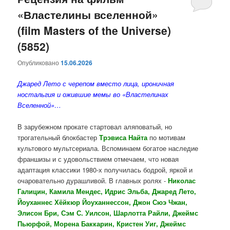
«Властелины вселенной»
содержимому
содержимому
(film Masters of the Universe)
(5852)
Опубликовано
15.06.2026
Джаред Лето с черепом вместо лица, ироничная
ностальгия и ожившие мемы во «Властелинах
Вселенной»…
В зарубежном прокате стартовал аляповатый, но
трогательный блокбастер
Трэвиса Найта
по мотивам
культового мультсериала. Вспоминаем богатое наследие
франшизы и с удовольствием отмечаем, что новая
адаптация классики 1980-х получилась бодрой, яркой и
очаровательно дурашливой. В главных ролях -
Николас
Галицин, Камила Мендес, Идрис Эльба, Джаред Лето,
Йоуханнес Хёйкюр Йоуханнессон, Джон Сюэ Чжан,
Элисон Бри, Сэм С. Уилсон, Шарлотта Райли, Джеймс
Пьюрфой, Морена Баккарин, Кристен Уиг, Джеймс