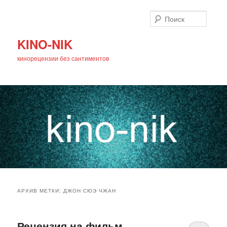
Поиск
KINO-NIK
кинорецензии без сантиментов
Главное
Перейти
Перейти
меню
АРХИВ МЕТКИ:
ДЖОН СЮЭ ЧЖАН
к
к
основному
дополнительному
Рецензия на фильм