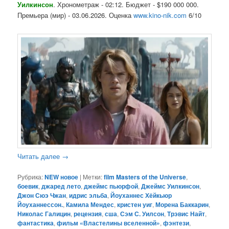
Уилкинсон
. Хронометраж - 02:12. Бюджет - $190 000 000.
Премьера (мир) - 03.06.2026. Оценка
www.kino-nik.com
6/10
Читать далее
→
Рубрика:
NEW новое
|
Метки:
film Masters of the Universe
,
боевик
,
джаред лето
,
джеймс пьюрфой
,
Джеймс Уилкинсон
,
Джон Сюэ Чжан
,
идрис эльба
,
Йоуханнес Хёйкьюр
Йоуханнессон.
,
Камила Мендес
,
кристен уиг
,
Морена Баккарин
,
Николас Галицин
,
рецензия
,
сша
,
Сэм С. Уилсон
,
Трэвис Найт
,
фантастика
,
фильм «Властелины вселенной»
,
фэнтези
,