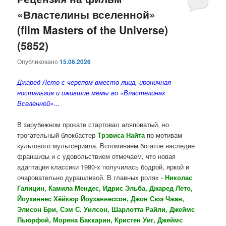
«Властелины вселенной»
содержимому
содержимому
(film Masters of the Universe)
(5852)
Опубликовано
15.06.2026
Джаред Лето с черепом вместо лица, ироничная
ностальгия и ожившие мемы во «Властелинах
Вселенной»…
В зарубежном прокате стартовал аляповатый, но
трогательный блокбастер
Трэвиса Найта
по мотивам
культового мультсериала. Вспоминаем богатое наследие
франшизы и с удовольствием отмечаем, что новая
адаптация классики 1980-х получилась бодрой, яркой и
очаровательно дурашливой. В главных ролях -
Николас
Галицин, Камила Мендес, Идрис Эльба, Джаред Лето,
Йоуханнес Хёйкюр Йоуханнессон, Джон Сюэ Чжан,
Элисон Бри, Сэм С. Уилсон, Шарлотта Райли, Джеймс
Пьюрфой, Морена Баккарин, Кристен Уиг, Джеймс