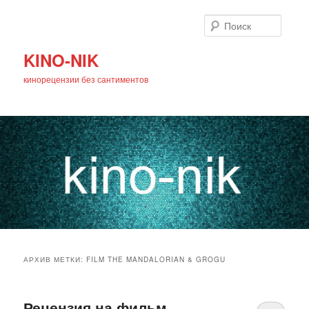
Поиск
KINO-NIK
кинорецензии без сантиментов
Главное
Перейти
Перейти
меню
АРХИВ МЕТКИ:
FILM THE MANDALORIAN & GROGU
к
к
основному
дополнительному
Рецензия на фильм