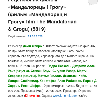
«Мандалорець і Грогу»
содержимому
содержимому
(фильм «Мандалорец и
Грогу» film The Mandalorian
& Grogu) (5819)
Опубликовано
21.05.2026
Режиссер
Джон Фавро
снимает высокобюджетные фильмы,
но при этом придерживается упорядоченного, почти
сериального подхода, характерного для малого экрана. Но,
возможно, именно этим сейчас и являются «Звёздные
войны». В главных ролях -
Педро Паскаль, Джереми Аллен
Уайт
(озвучка)
, Стивен Блум, Сигурни Уивер, Мартин
Скорсезе
(озвучка)
, Мэттью Уиллиг, Джонатан Койн,
Лондон Стаблфилд, Кристофер Алан Робинсон, Порша Д.
Харрис, Ивэн Шафран
. Хронометраж - 02:12. Бюджет - $165
000 000. Премьера (мир) - 22.05.2026. Премьера (Украина) -
21.05.2026 (
Кіноманія
). Оценка
www.kino-nik.com
6,5/10