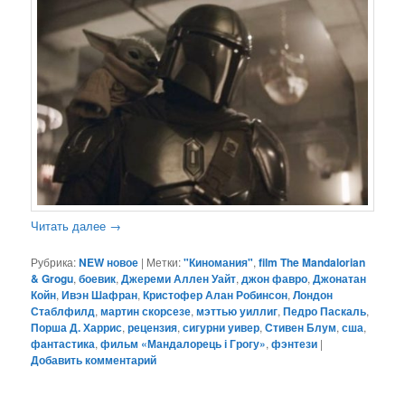
Читать далее
→
Рубрика:
NEW новое
|
Метки:
"Киномания"
,
film The Mandalorian
& Grogu
,
боевик
,
Джереми Аллен Уайт
,
джон фавро
,
Джонатан
Койн
,
Ивэн Шафран
,
Кристофер Алан Робинсон
,
Лондон
Стаблфилд
,
мартин скорсезе
,
мэттью уиллиг
,
Педро Паскаль
,
Порша Д. Харрис
,
рецензия
,
сигурни уивер
,
Стивен Блум
,
сша
,
фантастика
,
фильм «Мандалорець і Грогу»
,
фэнтези
|
Добавить комментарий