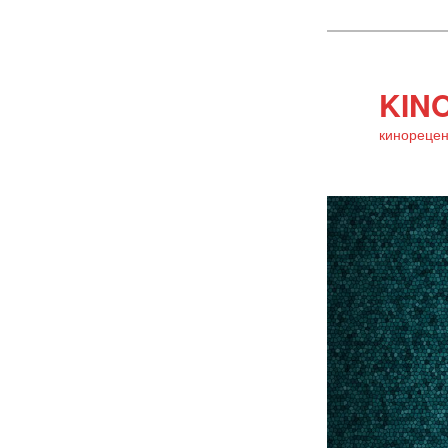
KINO
кинорецен