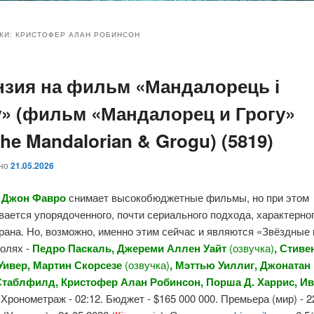
и
и
КИ:
КРИСТОФЕР АЛАН РОБИНСОН
нзия на фильм «Мандалорець і
ому
ительному
у» (фильм «Мандалорец и Грогу»
жимому
жимому
The Mandalorian & Grogu) (5819)
ано
21.05.2026
р
Джон Фавро
снимает высокобюджетные фильмы, но при этом
ается упорядоченного, почти сериального подхода, характерно
рана. Но, возможно, именно этим сейчас и являются «Звёздные
ролях -
Педро Паскаль, Джереми Аллен Уайт
(озвучка)
, Стиве
Уивер, Мартин Скорсезе
(озвучка)
, Мэттью Уиллиг, Джонатан 
таблфилд, Кристофер Алан Робинсон, Порша Д. Харрис, И
. Хронометраж - 02:12. Бюджет - $165 000 000. Премьера (мир) - 2