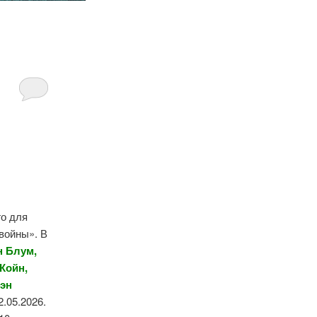
го для
 войны». В
н Блум,
Койн,
вэн
2.05.2026.