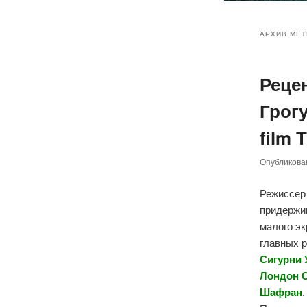
Главное
Перейт
Перейт
меню
АРХИВ МЕТ
к
к
Реце
основн
дополн
Грог
содер
содер
film 
Опубликов
Режиссе
придержив
малого эк
главных 
Сигурни 
Лондон С
Шафран