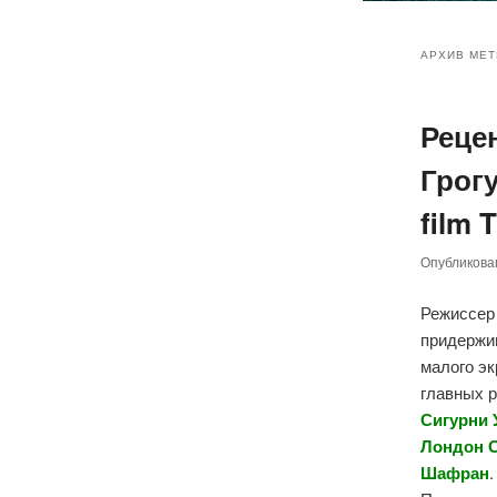
Главное
Перейт
Перейт
меню
АРХИВ МЕТ
к
к
Реце
основн
дополн
Грог
содер
содер
film 
Опубликов
Режиссе
придержив
малого эк
главных 
Сигурни 
Лондон С
Шафран