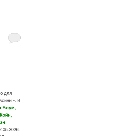
го для
 войны». В
н Блум,
Койн,
вэн
2.05.2026.