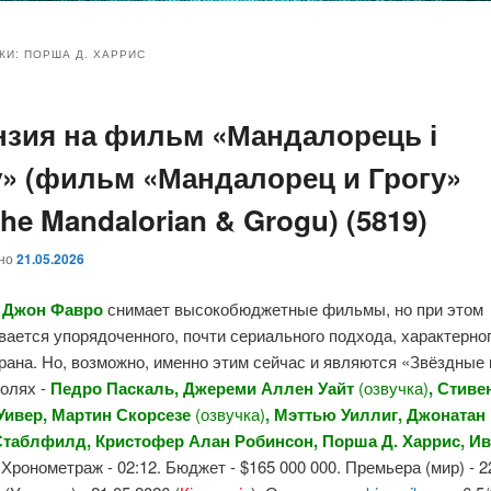
и
и
КИ:
ПОРША Д. ХАРРИС
нзия на фильм «Мандалорець і
ому
ительному
у» (фильм «Мандалорец и Грогу»
жимому
жимому
The Mandalorian & Grogu) (5819)
ано
21.05.2026
р
Джон Фавро
снимает высокобюджетные фильмы, но при этом
ается упорядоченного, почти сериального подхода, характерно
рана. Но, возможно, именно этим сейчас и являются «Звёздные
ролях -
Педро Паскаль, Джереми Аллен Уайт
(озвучка)
, Стиве
Уивер, Мартин Скорсезе
(озвучка)
, Мэттью Уиллиг, Джонатан 
таблфилд, Кристофер Алан Робинсон, Порша Д. Харрис, И
. Хронометраж - 02:12. Бюджет - $165 000 000. Премьера (мир) - 2