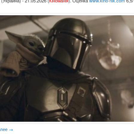
(Украина) - 21.05.2026 (
Кіноманія
). Оценка
www.kino-nik.com
6,5/
алее
→