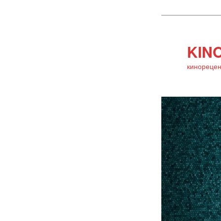
KINO
кинорецен