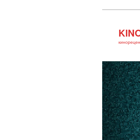
KINO
кинорецен