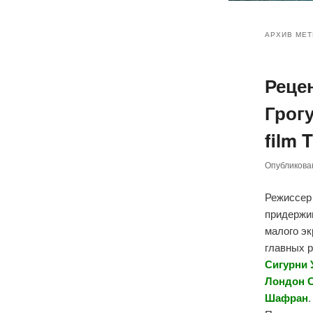
Главное
Перейт
Перейт
меню
АРХИВ МЕТ
к
к
Реце
основн
дополн
Грог
содер
содер
film 
Опубликов
Режиссе
придержив
малого эк
главных 
Сигурни 
Лондон С
Шафран