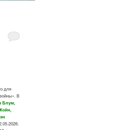
го для
 войны». В
н Блум,
Койн,
вэн
2.05.2026.