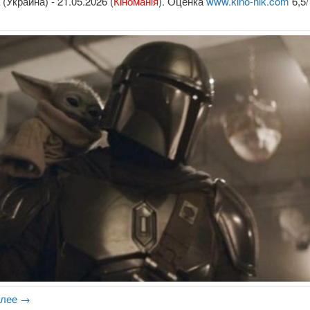
(Украина) - 21.05.2026 (
Кіноманія
). Оценка
www.kino-nik.com
6,5/
алее
→