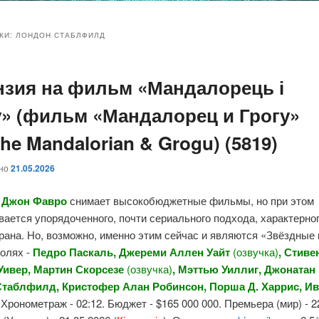
и
и
КИ:
ЛОНДОН СТАБЛФИЛД
нзия на фильм «Мандалорець і
ому
ительному
у» (фильм «Мандалорец и Грогу»
жимому
жимому
The Mandalorian & Grogu) (5819)
ано
21.05.2026
р
Джон Фавро
снимает высокобюджетные фильмы, но при этом
ается упорядоченного, почти сериального подхода, характерно
рана. Но, возможно, именно этим сейчас и являются «Звёздные
ролях -
Педро Паскаль, Джереми Аллен Уайт
(озвучка)
, Стиве
Уивер, Мартин Скорсезе
(озвучка)
, Мэттью Уиллиг, Джонатан 
таблфилд, Кристофер Алан Робинсон, Порша Д. Харрис, И
. Хронометраж - 02:12. Бюджет - $165 000 000. Премьера (мир) - 2