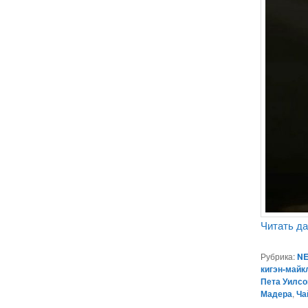
Читать д
Рубрика:
NE
кигэн-майк
Пета Уилсо
Мадера
,
Ча