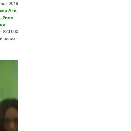
тво» 2018
оми Аки,
, Уилл
хди
- $20 000
й релиз -