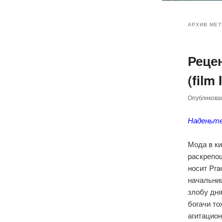
Главное
Перейт
Перейт
меню
АРХИВ МЕТ
к
к
Реце
основн
дополн
(film
содер
содер
Опубликов
Наденьте
Мода в к
раскрепощ
носит Pra
начальни
злобу дн
богачи то
агитацион