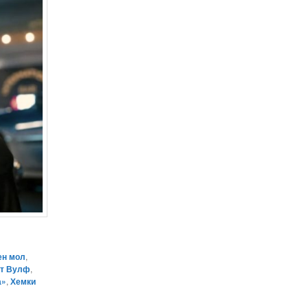
ен мол
,
т Вулф
,
а»
,
Хемки