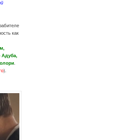
ый
грабителе
ость как
м,
 Адуба,
волори
.
то
).