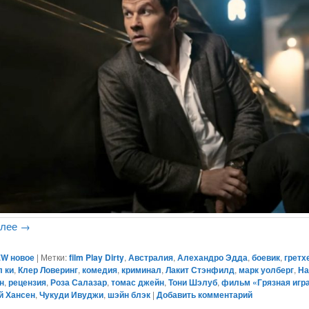
алее
→
W новое
|
Метки:
film Play Dirty
,
Австралия
,
Алехандро Эдда
,
боевик
,
гретх
л ки
,
Клер Ловеринг
,
комедия
,
криминал
,
Лакит Стэнфилд
,
марк уолберг
,
На
н
,
рецензия
,
Роза Салазар
,
томас джейн
,
Тони Шэлуб
,
фильм «Грязная игр
й Хансен
,
Чукуди Ивуджи
,
шэйн блэк
|
Добавить комментарий