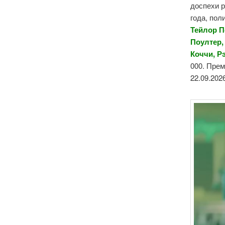
доспехи 
года, пол
Тейлор П
Поултер,
Коччи, Р
000. Прем
22.09.202