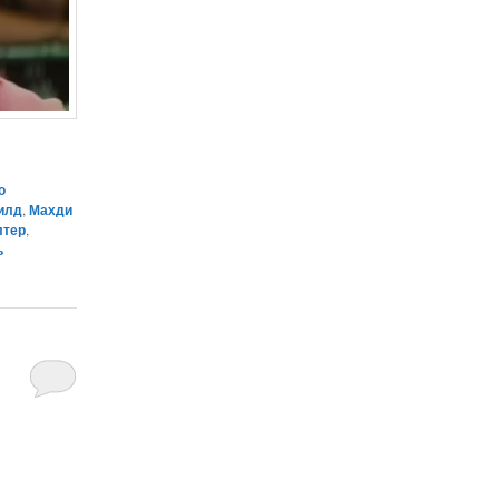
о
илд
,
Махди
лтер
,
ь