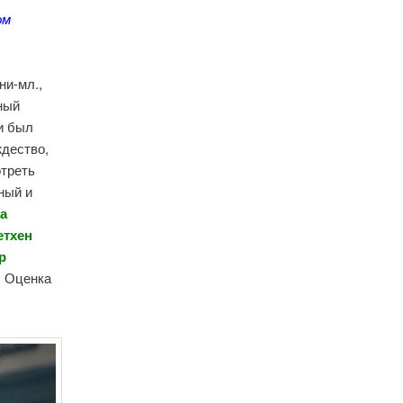
ом
ни-мл.,
ный
 и был
ждество,
отреть
ный и
за
етхен
р
5. Оценка