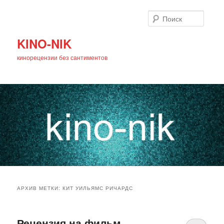
Поиск
KINO-NIK
кинорецензии без сантиментов
Главное
Перейти
Перейти
меню
АРХИВ МЕТКИ:
КИТ УИЛЬЯМС РИЧАРДС
к
к
основному
дополнительному
Рецензия на фильм