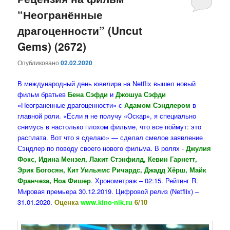
“Неогранённые
содержимому
содержимому
драгоценности” (Uncut
Gems) (2672)
Опубликовано
02.02.2020
В международный день ювелира на Netflix вышел новый
фильм братьев
Бена Сэфди
и
Джошуа Сэфди
«Неограненные драгоценности» с
Адамом Сэндлером
в
главной роли. «Если я не получу «Оскар», я специально
снимусь в настолько плохом фильме, что все поймут: это
расплата. Вот что я сделаю» — сделал смелое заявление
Сэндлер по поводу своего нового фильма. В ролях -
Джулия
Фокс, Идина Мензел, Лакит Стэнфилд, Кевин Гарнетт,
Эрик Богосян, Кит Уильямс Ричардс, Джадд Хёрш, Майк
Франчеза, Ноа Фишер
. Хронометраж – 02:15. Рейтинг R.
Мировая премьера 30.12.2019. Цифровой релиз (Netflix) –
31.01.2020.
Оценка
www.kino-nik.ru
6/10