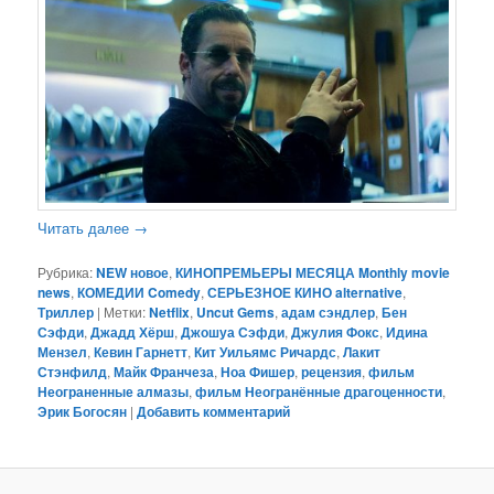
Читать далее
→
Рубрика:
NEW новое
,
КИНОПРЕМЬЕРЫ МЕСЯЦА Monthly movie
news
,
КОМЕДИИ Comedy
,
СЕРЬЕЗНОЕ КИНО alternative
,
Триллер
|
Метки:
Netflix
,
Uncut Gems
,
адам сэндлер
,
Бен
Сэфди
,
Джадд Хёрш
,
Джошуа Сэфди
,
Джулия Фокс
,
Идина
Мензел
,
Кевин Гарнетт
,
Кит Уильямс Ричардс
,
Лакит
Стэнфилд
,
Майк Франчеза
,
Ноа Фишер
,
рецензия
,
фильм
Неограненные алмазы
,
фильм Неогранённые драгоценности
,
Эрик Богосян
|
Добавить комментарий