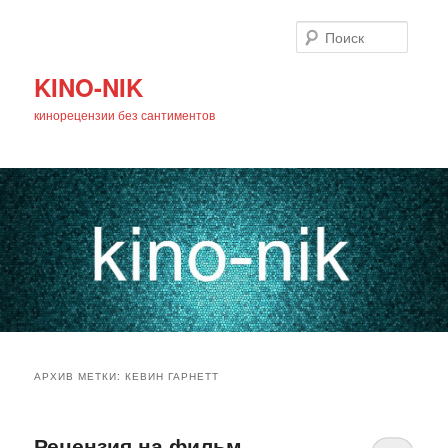
Поиск
KINO-NIK
кинорецензии без сантиментов
Главное
Перейти
Перейти
меню
АРХИВ МЕТКИ:
КЕВИН ГАРНЕТТ
к
к
основному
дополнительному
Рецензия на фильм