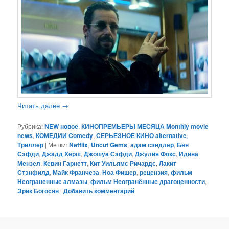
Читать далее
→
Рубрика:
NEW новое
,
КИНОПРЕМЬЕРЫ МЕСЯЦА Monthly movie
news
,
КОМЕДИИ Comedy
,
СЕРЬЕЗНОЕ КИНО alternative
,
Триллер
|
Метки:
Netflix
,
Uncut Gems
,
адам сэндлер
,
Бен
Сэфди
,
Джадд Хёрш
,
Джошуа Сэфди
,
Джулия Фокс
,
Идина
Мензел
,
Кевин Гарнетт
,
Кит Уильямс Ричардс
,
Лакит
Стэнфилд
,
Майк Франчеза
,
Ноа Фишер
,
рецензия
,
фильм
Неограненные алмазы
,
фильм Неогранённые драгоценности
,
Эрик Богосян
|
Добавить комментарий