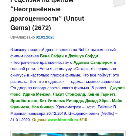
“Неогранённые
содержимому
содержимому
драгоценности” (Uncut
Gems) (2672)
Опубликовано
02.02.2020
В международный день ювелира на Netflix вышел новый
фильм братьев
Бена Сэфди
и
Джошуа Сэфди
«Неограненные драгоценности» с
Адамом Сэндлером
в
главной роли. «Если я не получу «Оскар», я специально
снимусь в настолько плохом фильме, что все поймут: это
расплата. Вот что я сделаю» — сделал смелое заявление
Сэндлер по поводу своего нового фильма. В ролях -
Джулия
Фокс, Идина Мензел, Лакит Стэнфилд, Кевин Гарнетт,
Эрик Богосян, Кит Уильямс Ричардс, Джадд Хёрш, Майк
Франчеза, Ноа Фишер
. Хронометраж – 02:15. Рейтинг R.
Мировая премьера 30.12.2019. Цифровой релиз (Netflix) –
31.01.2020.
Оценка
www.kino-nik.ru
6/10