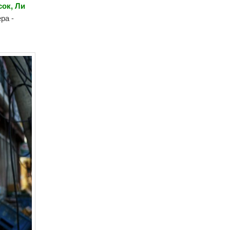
сок, Ли
ра -