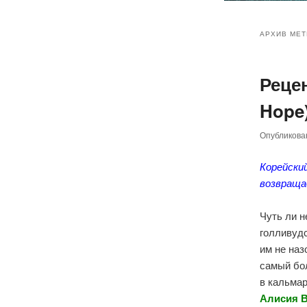
Главное
Перейт
Перейт
меню
АРХИВ МЕТ
к
к
Реце
основн
дополн
Hope)
содер
содер
Опубликов
Корейски
возвращ
Чуть ли н
голливудс
им не наз
самый бол
в кальмар
Алисия В