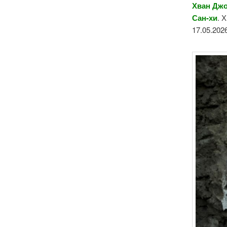
Хван Джо
Сан-хи
. 
17.05.2026