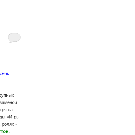
умии
крупных
заменой
тря на
зды «Игры
 ролях -
тон,