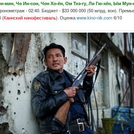
н-мин, Чо Ин-сон, Чон Хо-ён, Ом Тхэ-гу, Ли Гю-хён, Ым Мун-
Хронометраж - 02:40. Бюджет - $33 000 000 (50 млрд. вон). Премье
 (
Каннский кинофестиваль
). Оценка
www.kino-nik.com
6/10