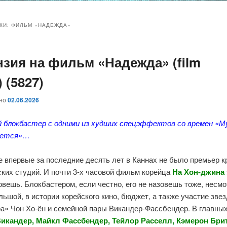
и
и
КИ:
ФИЛЬМ «НАДЕЖДА»
нзия на фильм «Надежда» (film
ому
ительному
 (5827)
жимому
жимому
ано
02.06.2026
й блокбастер с одними из худших спецэффектов со времен «М
ается»…
е впервые за последние десять лет в Каннах не было премьер 
ких студий. И почти 3-х часовой фильм корейца
На Хон-джина
овешь. Блокбастером, если честно, его не назовешь тоже, несмо
ьшой, в истории корейского кино, бюджет, а также участие зве
а» Чон Хо-ён и семейной пары Викандер-Фассбендер. В главных
икандер, Майкл Фассбендер, Тейлор Расселл, Кэмерон Брит