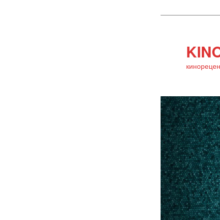
KINO
кинорецен