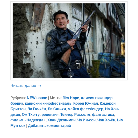
Читать далее
→
Рубрика:
NEW новое
|
Метки:
film Hope
,
алисия викандер
,
боевик
,
каннский кинофестиваль
,
Корея Южная
,
Кэмерон
Бриттон
,
Ли Гю-хён
,
Ли Сан-хи
,
майкл фассбендер
,
На Хон-
джин
,
Ом Тхэ-гу
,
рецензия
,
Тейлор Расселл
,
фантастика
,
фильм «Надежда»
,
Хван Джон-мин
,
Чо Ин-сон
,
Чон Хо-ён
,
Ым
Мун-сок
|
Добавить комментарий