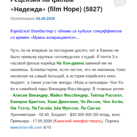
«Надежда» (film Hope) (5827)
содержимому
содержимому
Опубликовано
02.06.2026
Корейский блокбастер с одними из худших спецэффектов
со времен «Мумии возвращается»…
Чуть ли не впервые за последние десять лет в Каннах не
было премьер крупных голливудских студий. И почти 3-х
часовой фильм корейца
На Хон-джина
заменой им не
назовешь. Блокбастером, если честно, его не назовешь тоже,
несмотря на самый большой, в истории корейского кино,
бюджет, а также участие звезды «Игры в кальмара» Чон Хо-
ён и семейной пары Викандер-Фассбендер. В главных ролях
-
Алисия Викандер, Майкл Фассбендер, Тейлор Расселл,
Кэмерон Бриттон, Хван Джон-мин, Чо Ин-сон, Чон Хо-ён,
Ом Тхэ-гу, Ли Гю-хён, Ым Мун-сок, Ли Сан-хи
.
Хронометраж - 02:40. Бюджет - $33 000 000 (50 млрд. вон).
Премьера - 17.05.2026 (
Каннский кинофестиваль
). Оценка
www.kino-nik.com
6/10