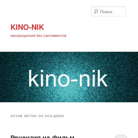
Поиск
KINO-NIK
кинорецензии без сантиментов
Главное
Перейти
Перейти
меню
АРХИВ МЕТКИ:
НА ХОН-ДЖИН
к
к
основному
дополнительному
Рецензия на фильм