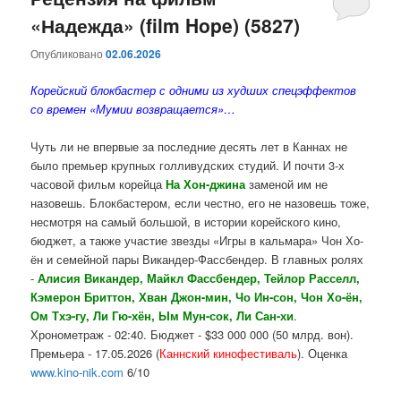
«Надежда» (film Hope) (5827)
содержимому
содержимому
Опубликовано
02.06.2026
Корейский блокбастер с одними из худших спецэффектов
со времен «Мумии возвращается»…
Чуть ли не впервые за последние десять лет в Каннах не
было премьер крупных голливудских студий. И почти 3-х
часовой фильм корейца
На Хон-джина
заменой им не
назовешь. Блокбастером, если честно, его не назовешь тоже,
несмотря на самый большой, в истории корейского кино,
бюджет, а также участие звезды «Игры в кальмара» Чон Хо-
ён и семейной пары Викандер-Фассбендер. В главных ролях
-
Алисия Викандер, Майкл Фассбендер, Тейлор Расселл,
Кэмерон Бриттон, Хван Джон-мин, Чо Ин-сон, Чон Хо-ён,
Ом Тхэ-гу, Ли Гю-хён, Ым Мун-сок, Ли Сан-хи
.
Хронометраж - 02:40. Бюджет - $33 000 000 (50 млрд. вон).
Премьера - 17.05.2026 (
Каннский кинофестиваль
). Оценка
www.kino-nik.com
6/10