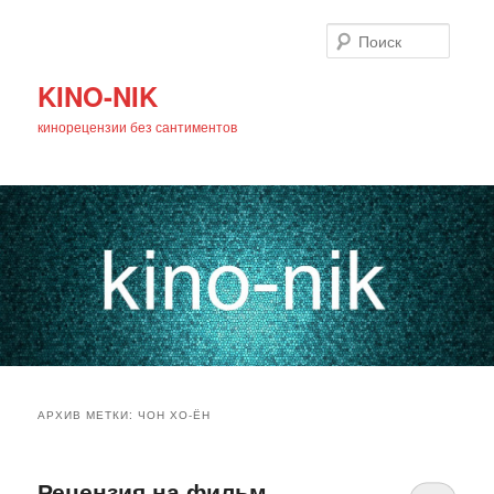
Поиск
KINO-NIK
кинорецензии без сантиментов
Главное
Перейти
Перейти
меню
АРХИВ МЕТКИ:
ЧОН ХО-ЁН
к
к
основному
дополнительному
Рецензия на фильм