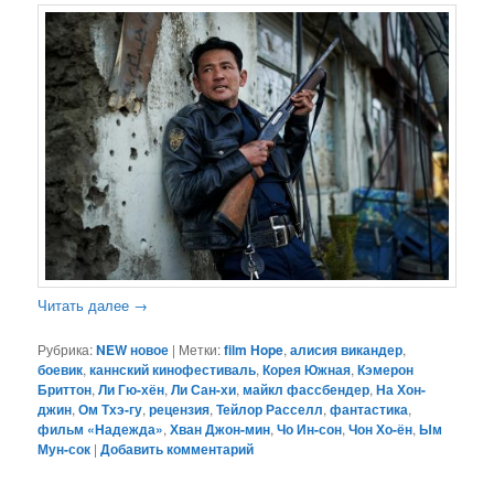
Читать далее
→
Рубрика:
NEW новое
|
Метки:
film Hope
,
алисия викандер
,
боевик
,
каннский кинофестиваль
,
Корея Южная
,
Кэмерон
Бриттон
,
Ли Гю-хён
,
Ли Сан-хи
,
майкл фассбендер
,
На Хон-
джин
,
Ом Тхэ-гу
,
рецензия
,
Тейлор Расселл
,
фантастика
,
фильм «Надежда»
,
Хван Джон-мин
,
Чо Ин-сон
,
Чон Хо-ён
,
Ым
Мун-сок
|
Добавить комментарий