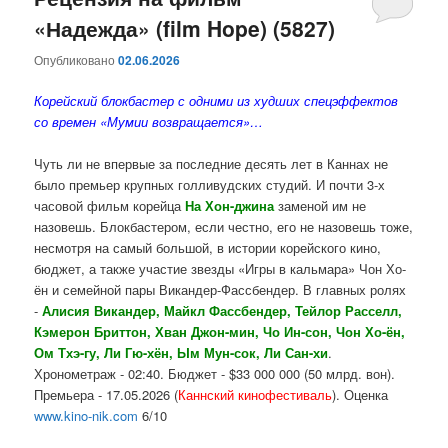
«Надежда» (film Hope) (5827)
содержимому
содержимому
Опубликовано
02.06.2026
Корейский блокбастер с одними из худших спецэффектов
со времен «Мумии возвращается»…
Чуть ли не впервые за последние десять лет в Каннах не
было премьер крупных голливудских студий. И почти 3-х
часовой фильм корейца
На Хон-джина
заменой им не
назовешь. Блокбастером, если честно, его не назовешь тоже,
несмотря на самый большой, в истории корейского кино,
бюджет, а также участие звезды «Игры в кальмара» Чон Хо-
ён и семейной пары Викандер-Фассбендер. В главных ролях
-
Алисия Викандер, Майкл Фассбендер, Тейлор Расселл,
Кэмерон Бриттон, Хван Джон-мин, Чо Ин-сон, Чон Хо-ён,
Ом Тхэ-гу, Ли Гю-хён, Ым Мун-сок, Ли Сан-хи
.
Хронометраж - 02:40. Бюджет - $33 000 000 (50 млрд. вон).
Премьера - 17.05.2026 (
Каннский кинофестиваль
). Оценка
www.kino-nik.com
6/10