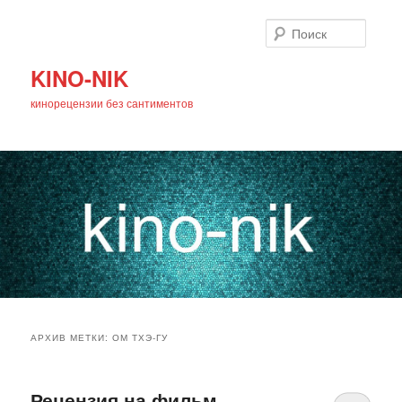
Поиск
KINO-NIK
кинорецензии без сантиментов
Главное
Перейти
Перейти
меню
АРХИВ МЕТКИ:
ОМ ТХЭ-ГУ
к
к
основному
дополнительному
Рецензия на фильм