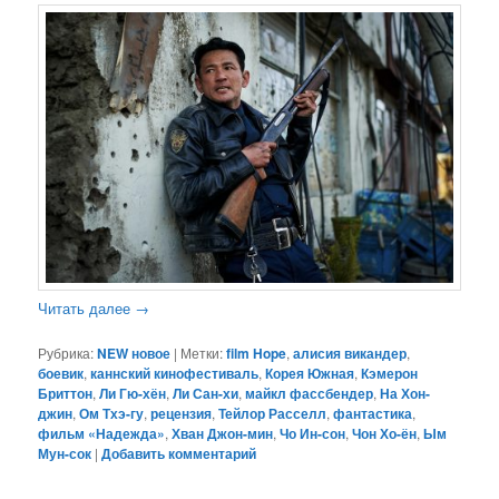
Читать далее
→
Рубрика:
NEW новое
|
Метки:
film Hope
,
алисия викандер
,
боевик
,
каннский кинофестиваль
,
Корея Южная
,
Кэмерон
Бриттон
,
Ли Гю-хён
,
Ли Сан-хи
,
майкл фассбендер
,
На Хон-
джин
,
Ом Тхэ-гу
,
рецензия
,
Тейлор Расселл
,
фантастика
,
фильм «Надежда»
,
Хван Джон-мин
,
Чо Ин-сон
,
Чон Хо-ён
,
Ым
Мун-сок
|
Добавить комментарий