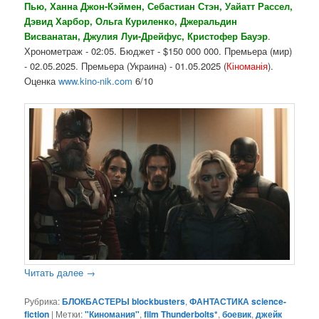
Пью, Ханна Джон-Кэймен, Себастиан Стэн, Уайатт Рассел,
Дэвид Харбор, Ольга Куриленко, Джеральдин
Висванатан, Джулия Луи-Дрейфус, Кристофер Бауэр
.
Хронометраж - 02:05. Бюджет - $150 000 000. Премьера (мир)
- 02.05.2025. Премьера (Украина) - 01.05.2025 (
Кіноманія
).
Оценка
www.kino-nik.com
6/10
Читать далее
→
Рубрика:
БЛОКБАСТЕРЫ blockbusters
,
ФАНТАСТИКА science-
fiction
|
Метки:
"Киномания"
,
film Thunderbolts*
,
боевик
,
джейк