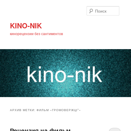
Поиск
KINO-NIK
кинорецензии без сантиментов
Главное
Перейти
Перейти
меню
АРХИВ МЕТКИ:
ФИЛЬМ «ГРОМОВЕРЖЦІ*»
к
к
основному
дополнительному
Рецензия на фильм