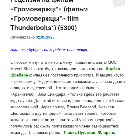
«Громовержці*» (фильм
содержимому
содержимому
«Громовержцы*» film
Thunderbolts*) (5300)
Опубликовано
02.05.2025
Наші піки будуть на коробках пластівців…
С первых минут это не то, к чему привыкли фанаты MCU.
Marvel Studios как будто позволили снять команде
Джейка
Шрейера
фильм без постоянного присмотра. И вышло круто!
«Громовержцы*» даже не совсем кинокомикс, а скорее драма
о людях с суперсилой. Что-то подобное было в
«Хранителях» Зака Снайдера, - только здесь это работает
куда лучше. Для этой истории идеально подходят «отбросы»
киновселенной. Через призму Елены Беловой, Алексея
Шестакова и других фильм показывает травмы, которые
каждые из нас пытается спрятать. И у «Громовержцев*»
получилось раскрыть почти каждого члена разношерстной
команды. В главных ролях -
Льюис Пуллман, Флоренс