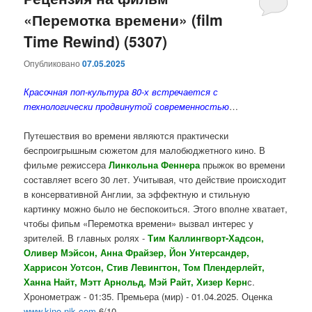
«Перемотка времени» (film
содержимому
содержимому
Time Rewind) (5307)
Опубликовано
07.05.2025
Красочная поп-культура 80-х встречается с
технологически продвинутой современностью
…
Путешествия во времени являются практически
беспроигрышным сюжетом для малобюджетного кино. В
фильме режиссера
Линкольна Феннера
прыжок во времени
составляет всего 30 лет. Учитывая, что действие происходит
в консервативной Англии, за эффектную и стильную
картинку можно было не беспокоиться. Этого вполне хватает,
чтобы фипьм «Перемотка времени» вызвал интерес у
зрителей. В главных ролях -
Тим Каллингворт-Хадсон,
Оливер Мэйсон, Анна Фрайзер, Йон Унтерсандер,
Харрисон Уотсон, Стив Левингтон, Том Плендерлейт,
Ханна Найт, Мэтт Арнольд, Мэй Райт, Хизер Керн
с.
Хронометраж - 01:35. Премьера (мир) - 01.04.2025. Оценка
www.kino-nik.com
6/10