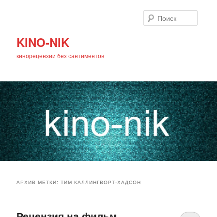
Поиск
KINO-NIK
кинорецензии без сантиментов
Главное
Перейти
Перейти
меню
АРХИВ МЕТКИ:
ТИМ КАЛЛИНГВОРТ-ХАДСОН
к
к
основному
дополнительному
Рецензия на фильм