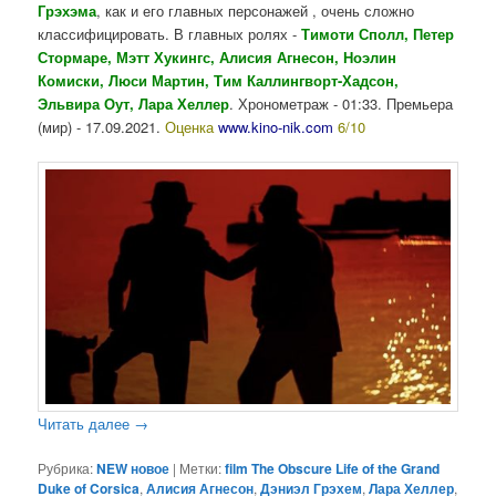
Грэхэма
, как и его главных персонажей , очень сложно
классифицировать. В главных ролях -
Тимоти Сполл, Петер
Стормаре, Мэтт Хукингс, Алисия Агнесон, Ноэлин
Комиски, Люси Мартин, Тим Каллингворт-Хадсон,
Эльвира Оут, Лара Хеллер
. Хронометраж - 01:33. Премьера
(мир) - 17.09.2021.
Оценка
www.kino-nik.com
6/10
Читать далее
→
Рубрика:
NEW новое
|
Метки:
film The Obscure Life of the Grand
Duke of Corsica
,
Алисия Агнесон
,
Дэниэл Грэхем
,
Лара Хеллер
,