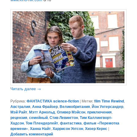
Читать далее
→
Рубрика:
ФАНТАСТИКА science-fiction
|
Метки:
film Time Rewind
,
Австралия
,
Анна Фрайзер
,
Великобритания
,
Йон Унтерсандер
,
Мэй Райт
,
Мэтт Арнольд
,
Оливер Мэйсон
,
приключения
,
рецензия
,
семейный
,
Стив Левингтон
,
Тим Каллингворт-
Хадсон
,
Том Плендерлейт
,
фантастика
,
фильм «Перемотка
времени»
,
Ханна Найт
,
Харрисон Уотсон
,
Хизер Кернс
|
Добавить комментарий