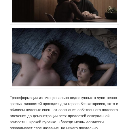
Трансформация из эмоционально недоступных в чувственно
зрелых личностей проходит для героев без катарсиса, зато с
обилием нелепых сцен - от осознания собственного полового
влечения до демонстрации всех прелестей сексуальной
близости широкой публике. «Заведи меня» логически
оправдывает свое название, но ничего предельно