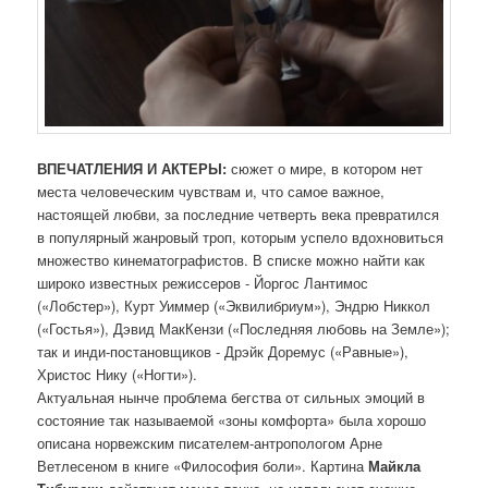
ВПЕЧАТЛЕНИЯ И АКТЕРЫ:
сюжет о мире, в котором нет
места человеческим чувствам и, что самое важное,
настоящей любви, за последние четверть века превратился
в популярный жанровый троп, которым успело вдохновиться
множество кинематографистов. В списке можно найти как
широко известных режиссеров - Йоргос Лантимос
(«Лобстер»), Курт Уиммер («Эквилибриум»), Эндрю Никкол
(«Гостья»), Дэвид МакКензи («Последняя любовь на Земле»);
так и инди-постановщиков - Дрэйк Доремус («Равные»),
Христос Нику («Ногти»).
Актуальная нынче проблема бегства от сильных эмоций в
состояние так называемой «зоны комфорта» была хорошо
описана норвежским писателем-антропологом Арне
Ветлесеном в книге «Философия боли». Картина
Майкла