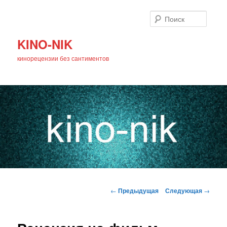
Поиск
KINO-NIK
кинорецензии без сантиментов
Главное
Перейти
меню
Навигация
←
Предыдущая
Следующая
→
по
к
записям
основному