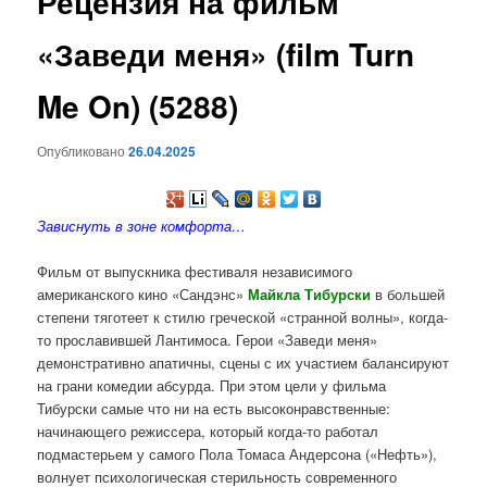
Рецензия на фильм
содержимому
«Заведи меня» (film Turn
Me On) (5288)
Опубликовано
26.04.2025
Зависнуть в зоне комфорта…
Фильм от выпускника фестиваля независимого
американского кино «Сандэнс»
Майкла Тибурски
в большей
степени тяготеет к стилю греческой «странной волны», когда-
то прославившей Лантимоса. Герои «Заведи меня»
демонстративно апатичны, сцены с их участием балансируют
на грани комедии абсурда. При этом цели у фильма
Тибурски самые что ни на есть высоконравственные:
начинающего режиссера, который когда-то работал
подмастерьем у самого Пола Томаса Андерсона («Нефть»),
волнует психологическая стерильность современного