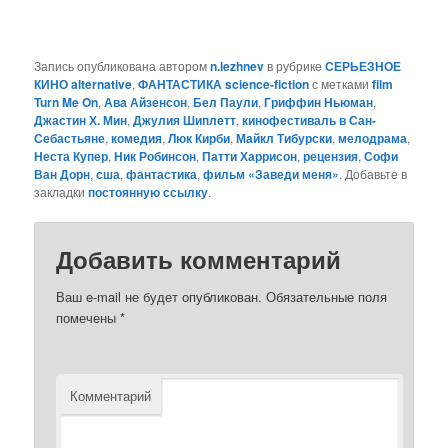
Запись опубликована автором
n.lezhnev
в рубрике
СЕРЬЕЗНОЕ
КИНО alternative
,
ФАНТАСТИКА science-fiction
с метками
film
Turn Me On
,
Ава Айзенсон
,
Бел Паули
,
Гриффин Ньюман
,
Джастин Х. Мин
,
Джулия Шиплетт
,
кинофестиваль в Сан-
Себастьяне
,
комедия
,
Люк Кирби
,
Майкл Тибурски
,
мелодрама
,
Неста Купер
,
Ник Робинсон
,
Патти Харрисон
,
рецензия
,
Софи
Ван Дорн
,
сша
,
фантастика
,
фильм «Заведи меня»
. Добавьте в
закладки
постоянную ссылку
.
Добавить комментарий
Ваш e-mail не будет опубликован.
Обязательные поля
помечены
*
Комментарий