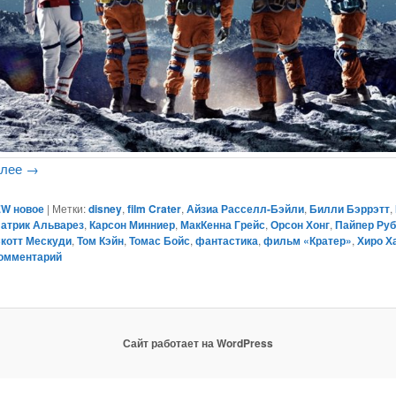
алее
→
W новое
|
Метки:
disney
,
film Crater
,
Айзиа Расселл-Бэйли
,
Билли Бэррэтт
,
Патрик Альварез
,
Карсон Минниер
,
МакКенна Грейс
,
Орсон Хонг
,
Пайпер Ру
котт Мескуди
,
Том Кэйн
,
Томас Бойс
,
фантастика
,
фильм «Кратер»
,
Хиро Х
комментарий
Сайт работает на WordPress