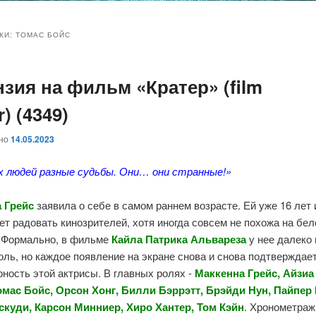
и
и
КИ:
ТОМАС БОЙС
нзия на фильм «Кратер» (film
ому
ительному
r) (4349)
жимому
жимому
ано
14.05.2023
х людей разные судьбы. Они… они странные!»
 Грейс
заявила о себе в самом раннем возрасте. Ей уже 16 лет 
т радовать кинозрителей, хотя иногда совсем не похожа на бе
 Формально, в фильме
Кайла Патрика Альвареза
у нее далеко 
оль, но каждое появление на экране снова и снова подтверждае
ность этой актрисы. В главных ролях -
Маккенна Грейс, Айзиа
омас Бойс, Орсон Хонг, Билли Бэррэтт, Брэйди Нун, Пайпер 
скуди, Карсон Минниер, Хиро Хантер, Том Кэйн
. Хронометраж 