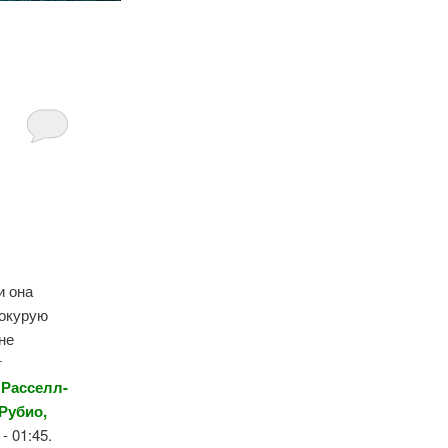
и она
локурую
не
т
 Расселл-
Рубио,
- 01:45.