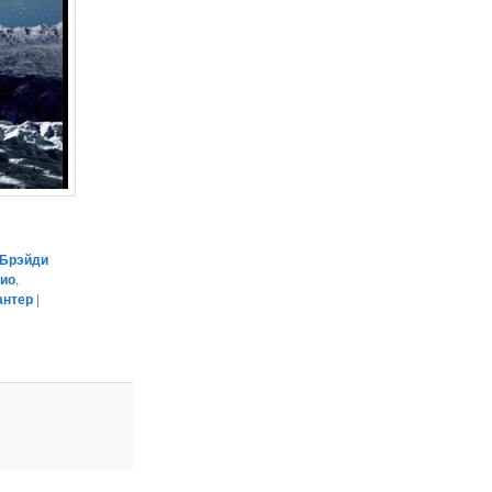
Брэйди
био
,
антер
|