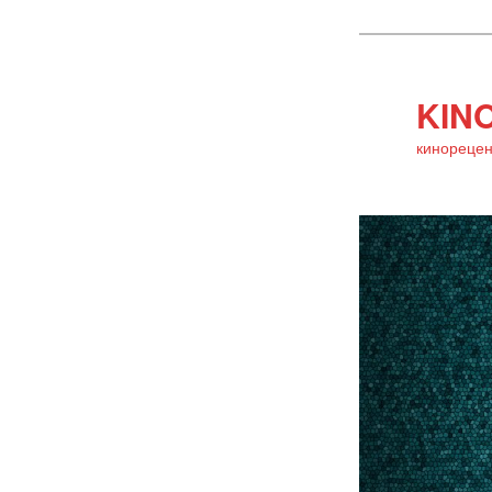
KINO
кинорецен