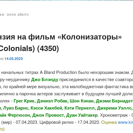
и
и
КИ:
ЭЛЛИ ЭЙЕРС
нзия на фильм «Колонизаторы»
ому
ительному
 Colonials) (4350)
жимому
жимому
ано
14.05.2023
 начальных титрах A Bland Production было нехорошим знаком.
еру-неудачнику
Джо Блэнду
присоединился в качестве соавтор
о, по крайней мере визуально, эта малобюджетная фантастика 
илично а парочка актеров заслуживает в будущем лучшей доли
ролях -
Грег Крик,
Дэниэл Робак, Шон Кэнан, Джэми Бернадет
н, Луиз Барнс, Кэсси Хакебей,
Кэти Пернелл,
Джереми Уэллс
айк Фергюсон, Джон Провост, Дуан Уайтакер
. Хронометраж - 
(мир) - 07.04.2023. Цифровой релиз - 17.04.2023.
Оценка
www.ki
10