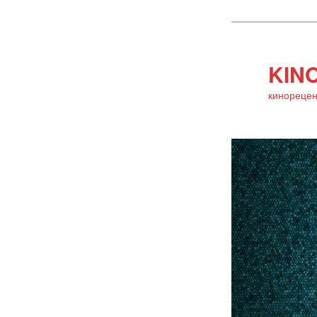
KINO
кинорецен