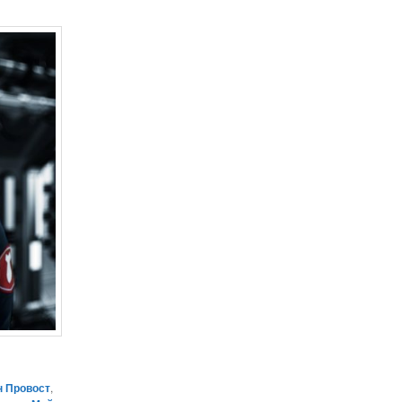
 Провост
,