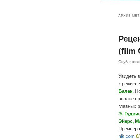
Главное
Перейт
Перейт
меню
АРХИВ МЕТ
к
к
Реце
основн
дополн
(film
содер
содер
Опубликов
Увидеть в
к режисс
Балек
. Н
вполне пр
главных 
Э. Гудви
Эйерс, М
Премьера 
nik.com
6/