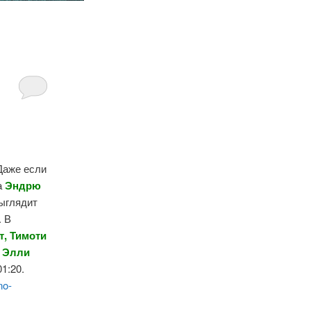
 Даже если
а
Эндрю
выглядит
. В
т, Тимоти
, Элли
01:20.
no-