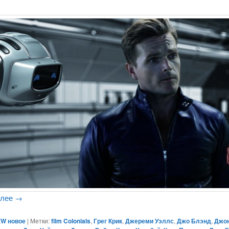
алее
→
W новое
|
Метки:
film Colonials
,
Грег Крик
,
Джереми Уэллс
,
Джо Блэнд
,
Джон