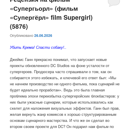
«Супергьорл» (фильм
содержимому
содержимому
«Супергёрл» film Supergirl)
(5876)
Опубликовано
26.06.2026
Убить Крема! Спасти собаку!..
Джеймс Ганн прекрасно понимал, что запускает новые
проекты обновленного DC Studios на фоне усталости от
супергероев. Продюсера часто спрашивали о том, как он
собирается этого избежать, и ключевой его ответ был: «Мы
не начнем производство ни одного фильма, пока сценарий не
будет идеально проработан». Ведь это была главная
проблема эпохи переизбытка супергеройских блокбастеров: у
них были ужасные сценарии, которые использовались как
скелет для наложения визуальных эффектов. Ганн был прав,
желая вернуть жанр комиксов к хорошо структурированным
основам сценарного мастерства. И что же он сделал во
втором своем проекте для DC? Он подарил нам фильм по