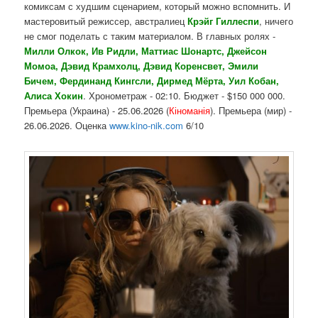
комиксам с худшим сценарием, который можно вспомнить. И
мастеровитый режиссер, австралиец
Крэйг Гиллеспи
, ничего
не смог поделать с таким материалом. В главных ролях -
Милли Олкок, Ив Ридли, Маттиас Шонартс, Джейсон
Момоа, Дэвид Крамхолц, Дэвид Коренсвет, Эмили
Бичем, Фердинанд Кингсли, Дирмед Мёрта, Уил Кобан,
Алиса Хокин
. Хронометраж - 02:10. Бюджет - $150 000 000.
Премьера (Украина) - 25.06.2026 (
Кіноманія
). Премьера (мир) -
26.06.2026. Оценка
www.kino-nik.com
6/10