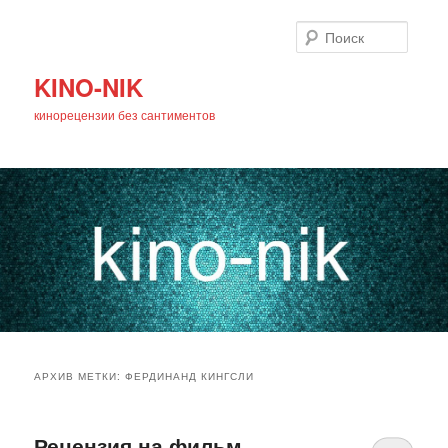
Поиск
KINO-NIK
кинорецензии без сантиментов
Главное
Перейти
Перейти
меню
АРХИВ МЕТКИ:
ФЕРДИНАНД КИНГСЛИ
к
к
основному
дополнительному
Рецензия на фильм