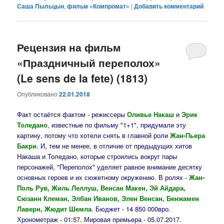
Саша Пыльцын
,
фильм «Компромат»
|
Добавить комментарий
Рецензия на фильм
«Праздничный переполох»
(Le sens de la fete) (1813)
Опубликовано
22.01.2018
Факт остаётся фактом - режиссеры
Оливье Накаш
и
Эрик
Толедано
, известные по фильму "1+1", придумали эту
картину, потому что хотели снять в главной роли
Жан-Пьера
Бакри
. И, тем не менее, в отличие от предыдущих хитов
Накаша и Толедано, которые строились вокруг пары
персонажей, "Переполох" уделяет равное внимание десятку
основных героев и их сюжетному окружению. В ролях -
Жан-
Поль Рув, Жиль Леллуш, Венсан Макен, Эй Айдара,
Сюзанн Клеман, Элбан Иванов, Элен Венсан, Бенжамен
Лаверн, Жюдит Шемла
. Бюджет - 14 850 000вро.
Хронометраж - 01:57. Мировая премьера - 05.07.2017.