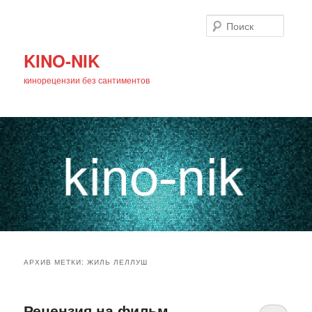
Поиск
KINO-NIK
кинорецензии без сантиментов
Главное
Перейти
Перейти
меню
АРХИВ МЕТКИ:
ЖИЛЬ ЛЕЛЛУШ
к
к
основному
дополнительному
Рецензия на фильм