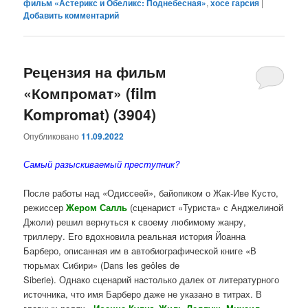
фильм «Астерикс и Обеликс: Поднебесная»
,
хосе гарсия
|
Добавить комментарий
Рецензия на фильм
«Компромат» (film
Kompromat) (3904)
Опубликовано
11.09.2022
Самый разыскиваемый преступник?
После работы над «Одиссеей», байопиком о Жак-Иве Кусто,
режиссер
Жером Салль
(сценарист «Туриста» с Анджелиной
Джоли) решил вернуться к своему любимому жанру,
триллеру. Его вдохновила реальная история Йоанна
Барберо, описанная им в автобиографической книге «В
тюрьмах Сибири» (Dans les geôles de
Siberie). Однако сценарий настолько далек от литературного
источника, что имя Барберо даже не указано в титрах. В