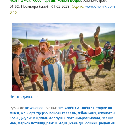
Леанна Чеа, Хосе Гарсия, Рамзи Бедиа
. Хронометраж -
01:52. Премьера (мир) - 01.02.2023.
Оценка
www.kino-nik.com
6/10
Читать далее
→
Рубрика:
NEW новое
|
Метки:
film Astérix & Obélix: L'Empire du
Milieu
,
Альберт Удерзо
,
венсан кассель
,
гийом канэ
,
Джонатан
Коэн
,
Джули Чен
,
жиль леллуш
,
Златан Ибрагимович
,
Леанна
Чеа
,
Марион Котийяр
,
рамзи бедиа
,
Рене ди Госинни
,
рецензия
,