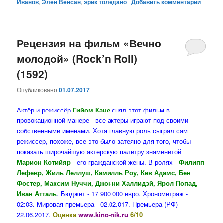
Иванов
,
Элен Венсан
,
эрик толедано
|
Добавить комментарий
Рецензия на фильм «Вечно
молодой» (Rock’n Roll)
(1592)
Опубликовано
01.07.2017
Актёр и режиссёр
Гийом Кане
снял этот фильм в
провокационной манере - все актеры играют под своими
собственными именами. Хотя главную роль сыграл сам
режиссер, похоже, все это было затеяно для того, чтобы
показать широчайшую актерскую палитру знаменитой
Марион Котийяр
- его гражданской жены. В ролях -
Филипп
Лефевр, Жиль Леллуш, Камилль Роу, Кев Адамс, Бен
Фостер, Максим Нуччи, Джонни Халлидэй, Ярол Попад,
Иван Атталь
. Бюджет - 17 900 000 евро. Хронометраж -
02:03. Мировая премьера - 02.02.017. Премьера (РФ) -
22.06.2017.
Оценка
www.kino-nik.ru
6/10