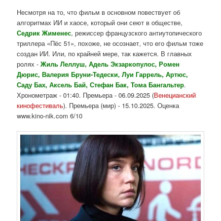
Несмотря на то, что фильм в основном повествует об
алгоритмах ИИ и хаосе, который они сеют в обществе,
Седрик Жименес
, режиссер французского антиутопического
триллера «Пёс 51», похоже, не осознает, что его фильм тоже
создан ИИ. Или, по крайней мере, так кажется. В главных
ролях -
Жиль Леллуш, Адель Экзаркопулос, Ромен
Дюрис, Валерия Бруни-Тедески, Луи Гаррель, Артюс,
Саду Бах, Аксель Бай, Стефан Бак, Тома Бангальтер
.
Хронометраж - 01:40. Премьера - 06.09.2025 (
Венецианский
кинофестиваль
). Премьера (мир) - 15.10.2025. Оценка
www.kino-nik.com 6/10