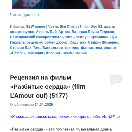
Читать далее
→
Рубрика:
NEW новое
|
Метки:
film Chien 51
,
film Dog 52
,
адель
экзаркопулос
,
Аксель Бай
,
Артюс
,
Валерия Бруни-Тедески
,
Венецианский кинофестиваль
,
жиль леллуш
,
криминал
,
Луи
Гаррель
,
рецензия
,
ромен дюрис
,
Саду Бах
,
Седрик Жименес
,
Стефан Бак
,
Тома Бангальтер
,
триллер
,
фантастика
,
фильм
«Пёс 51»
,
Франция
|
Добавить комментарий
Рецензия на фильм
«Разбитые сердца» (film
L’Amour ouf) (5177)
Опубликовано
31.01.2025
«Я составил список слов, напоминающих о тебе. Их 427…»
«Разбитые сердца» - это помпезная музыкальная драма