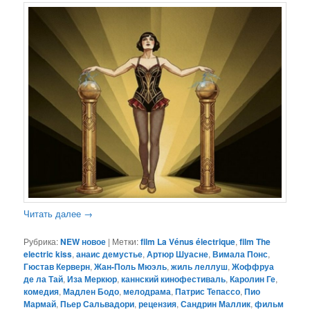
Читать далее
→
Рубрика:
NEW новое
|
Метки:
film La Vénus électrique
,
film The
electric kiss
,
анаис демустье
,
Артюр Шуасне
,
Вимала Понс
,
Гюстав Керверн
,
Жан-Поль Мюэль
,
жиль леллуш
,
Жоффруа
де ла Тай
,
Иза Меркюр
,
каннский кинофестиваль
,
Каролин Ге
,
комедия
,
Мадлен Бодо
,
мелодрама
,
Патрис Тепассо
,
Пио
Мармай
,
Пьер Сальвадори
,
рецензия
,
Сандрин Маллик
,
фильм