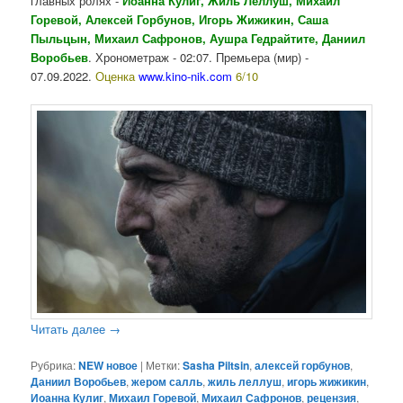
главных ролях -
Иоанна Кулиг, Жиль Леллуш, Михаил
Горевой, Алексей Горбунов, Игорь Жижикин, Саша
Пыльцын, Михаил Сафронов, Аушра Гедрайтите,
Даниил
Воробьев
. Хронометраж - 02:07. Премьера (мир) -
07.09.2022.
Оценка
www.kino-nik.com
6/10
Читать далее
→
Рубрика:
NEW новое
|
Метки:
Sasha Piltsin
,
алексей горбунов
,
Даниил Воробьев
,
жером салль
,
жиль леллуш
,
игорь жижикин
,
Иоанна Кулиг
,
Михаил Горевой
,
Михаил Сафронов
,
рецензия
,