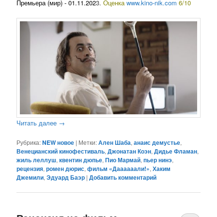
Премьера (мир) - 01.11.202
3.
Оценка
www.kino-nik.com
6/10
Читать далее
→
Рубрика:
NEW новое
|
Метки:
Ален Шаба
,
анаис демустье
,
Венецианский кинофестиваль
,
Джонатан Коэн
,
Дидье Фламан
,
жиль леллуш
,
квентин дюпье
,
Пио Мармай
,
пьер нинэ
,
рецензия
,
ромен дюрис
,
фильм «Даааааали!»
,
Хаким
Джемили
,
Эдуард Баэр
|
Добавить комментарий