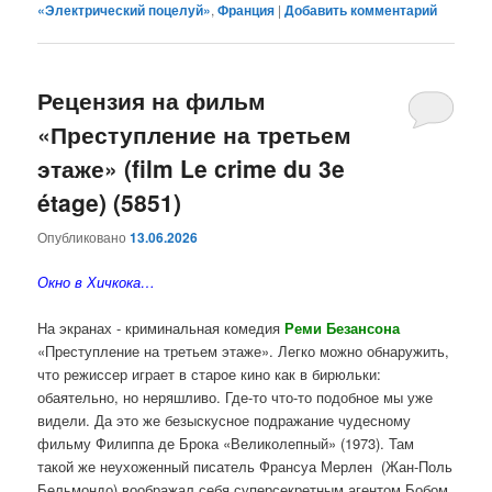
«Электрический поцелуй»
,
Франция
|
Добавить комментарий
Рецензия на фильм
«Преступление на третьем
этаже» (film Le crime du 3e
étage) (5851)
Опубликовано
13.06.2026
Окно в Хичкока…
На экранах - криминальная комедия
Реми Безансона
«Преступление на третьем этаже». Легко можно обнаружить,
что режиссер играет в старое кино как в бирюльки:
обаятельно, но неряшливо. Где-то что-то подобное мы уже
видели. Да это же безыскусное подражание чудесному
фильму Филиппа де Брока «Великолепный» (1973). Там
такой же неухоженный писатель Франсуа Мерлен (Жан-Поль
Бельмондо) воображал себя суперсекретным агентом Бобом