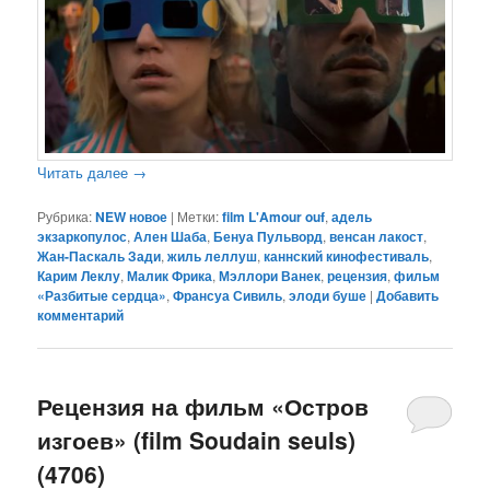
Читать далее
→
Рубрика:
NEW новое
|
Метки:
film L'Amour ouf
,
адель
экзаркопулос
,
Ален Шаба
,
Бенуа Пульворд
,
венсан лакост
,
Жан-Паскаль Зади
,
жиль леллуш
,
каннский кинофестиваль
,
Карим Леклу
,
Малик Фрика
,
Мэллори Ванек
,
рецензия
,
фильм
«Разбитые сердца»
,
Франсуа Сивиль
,
элоди буше
|
Добавить
комментарий
Рецензия на фильм «Остров
изгоев» (film Soudain seuls)
(4706)