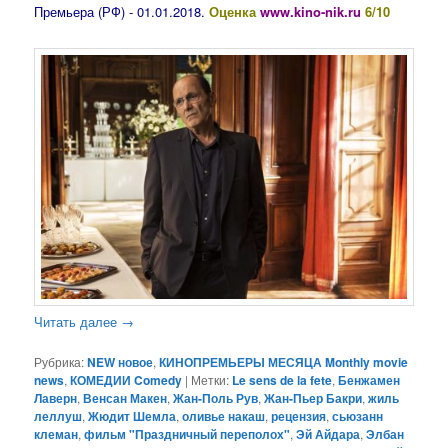
Премьера (РФ) - 01.01.2018.
Оценка
www.kino-nik.ru
6/10
Читать далее
→
Рубрика:
NEW новое
,
КИНОПРЕМЬЕРЫ МЕСЯЦА Monthly movie
news
,
КОМЕДИИ Comedy
|
Метки:
Le sens de la fete
,
Бенжамен
Лаверн
,
Венсан Макен
,
Жан-Поль Рув
,
Жан-Пьер Бакри
,
жиль
леллуш
,
Жюдит Шемла
,
оливье накаш
,
рецензия
,
сьюзанн
клеман
,
фильм "Праздничный переполох"
,
Эй Айдара
,
Элбан