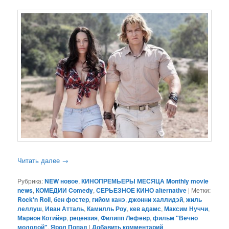
Читать далее
→
Рубрика:
NEW новое
,
КИНОПРЕМЬЕРЫ МЕСЯЦА Monthly movie
news
,
КОМЕДИИ Comedy
,
СЕРЬЕЗНОЕ КИНО alternative
|
Метки:
Rock'n Roll
,
бен фостер
,
гийом канэ
,
джонни халлидэй
,
жиль
леллуш
,
Иван Атталь
,
Камилль Роу
,
кев адамс
,
Максим Нуччи
,
Марион Котийяр
,
рецензия
,
Филипп Лефевр
,
фильм "Вечно
молодой"
,
Ярол Попад
|
Добавить комментарий