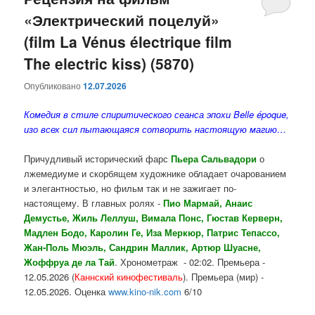
«Электрический поцелуй»
содержимому
содержимому
(film La Vénus électrique film
The electric kiss) (5870)
Опубликовано
12.07.2026
Комедия в стиле спиритического сеанса эпохи Belle époque,
изо всех сил пытающаяся сотворить настоящую магию…
Причудливый исторический фарс
Пьера Сальвадори
о
лжемедиуме и скорбящем художнике обладает очарованием
и элегантностью, но фильм так и не зажигает по-
настоящему. В главных ролях -
Пио Мармай, Анаис
Демустье, Жиль Леллуш, Вимала Понс, Гюстав Керверн,
Мадлен Бодо, Каролин Ге, Иза Меркюр, Патрис Тепассо,
Жан-Поль Мюэль, Сандрин Маллик, Артюр Шуасне,
Жоффруа де ла Тай
. Хронометраж - 02:02. Премьера -
12.05.2026 (
Каннский кинофестиваль
). Премьера (мир) -
12.05.2026. Оценка
www.kino-nik.com
6/10