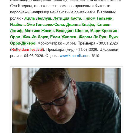
Сен-Клером, а в ткань его романов проникали бытовые
персонажи, например ненавистные сантехники. В главных
ролях -
Жиль Леллуш, Летиция Каста, Гийом Гальенн,
Изабель Эме Гонсалес-Сола, Дженна Кнафо, Катаюн
Латиф, Маттиас Жакин, Бенедикт Шосне, Мари-Кристин
Орри, Жак-Ив Дорж, Елем Жаппен, Жером Ле Рун, Луиз
Орри-Дикеро
. Хронометраж - 01:44. Премьера - 30.01.2026
(
Rotterdam festival
). Премьера (мир) - 11.03.2026. Цифровой
релиз - 04.06.2026. Оценка
www.kino-nik.com
6/10