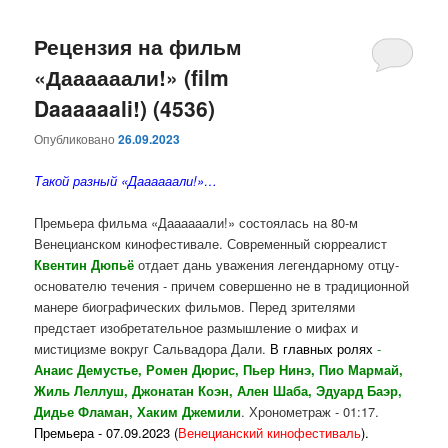
Рецензия на фильм
«Даааааали!» (film
Daaaaaali!) (4536)
Опубликовано
26.09.2023
Такой разный «Даааааали!»…
Премьера фильма «Даааааали!» состоялась на 80-м
Венецианском кинофестивале. Современный сюрреалист
Квентин Дюпьё
отдает дань уважения легендарному отцу-
основателю течения - причем совершенно не в традиционной
манере биографических фильмов. Перед зрителями
предстает изобретательное размышление о мифах и
мистицизме вокруг Сальвадора Дали.
В главных ролях
-
Анаис Демустье
,
Ромен Дюрис
,
Пьер Нинэ
,
Пио Мармай
,
Жиль Леллуш
,
Джонатан Коэн
,
Але
н
Шаба
,
Эдуард Баэр
,
Дидье Фламан
,
Хаким Джемили
. Хронометраж - 01:17.
Премьера - 0
7.09.
2023
(
Венецианский
кинофестиваль
).