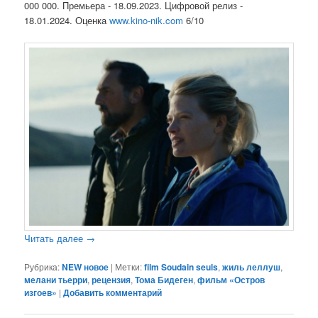
000 000. Премьера - 18.09.2023. Цифровой релиз -
18.01.2024. Оценка
www.kino-nik.com
6/10
Читать далее
→
Рубрика:
NEW новое
|
Метки:
film Soudain seuls
,
жиль леллуш
,
мелани тьерри
,
рецензия
,
Тома Бидеген
,
фильм «Остров
изгоев»
|
Добавить комментарий