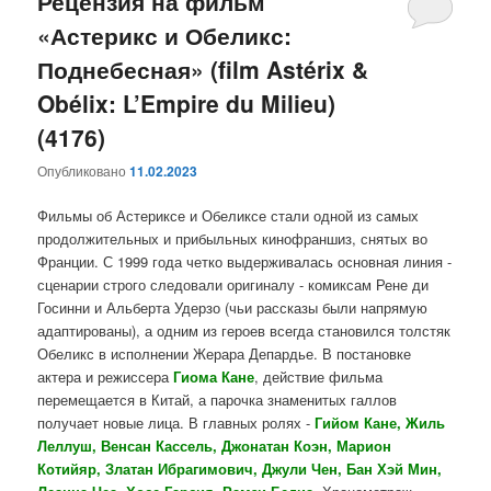
Рецензия на фильм
«Астерикс и Обеликс:
Поднебесная» (film Astérix &
Obélix: L’Empire du Milieu)
(4176)
Опубликовано
11.02.2023
Фильмы об Астериксе и Обеликсе стали одной из самых
продолжительных и прибыльных кинофраншиз, снятых во
Франции. С 1999 года четко выдерживалась основная линия -
сценарии строго следовали оригиналу - комиксам Рене ди
Госинни и Альберта Удерзо (чьи рассказы были напрямую
адаптированы), а одним из героев всегда становился толстяк
Обеликс в исполнении Жерара Депардье. В постановке
актера и режиссера
Гиома Кане
, действие фильма
перемещается в Китай, а парочка знаменитых галлов
получает новые лица. В главных ролях -
Гийом Кане, Жиль
Леллуш, Венсан Кассель, Джонатан Коэн, Марион
Котийяр, Златан Ибрагимович, Джули Чен, Бан Хэй Мин,