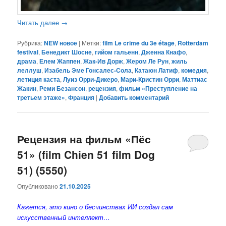
Читать далее
→
Рубрика:
NEW новое
|
Метки:
film Le crime du 3e étage
,
Rotterdam
festival
,
Бенедикт Шосне
,
гийом гальенн
,
Дженна Кнафо
,
драма
,
Елем Жаппен
,
Жак-Ив Дорж
,
Жером Ле Рун
,
жиль
леллуш
,
Изабель Эме Гонсалес-Сола
,
Катаюн Латиф
,
комедия
,
летиция каста
,
Луиз Орри-Дикеро
,
Мари-Кристин Орри
,
Маттиас
Жакин
,
Реми Безансон
,
рецензия
,
фильм «Преступление на
третьем этаже»
,
Франция
|
Добавить комментарий
Рецензия на фильм «Пёс
51» (film Chien 51 film Dog
51) (5550)
Опубликовано
21.10.2025
Кажется, это кино о бесчинствах ИИ создал сам
искусственный интеллект…