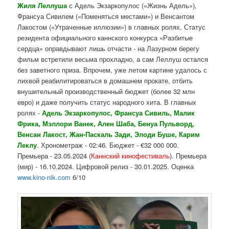
Жиля Леллуша
с Адель Экзаркопулос («Жизнь Адель»),
Франсуа Сивилем («Поменяться местами») и Венсантом
Лакостом («Утраченные иллюзии») в главных ролях. Статус
резидента официального каннского конкурса «Разбитые
сердца» оправдывают лишь отчасти - на Лазурном берегу
фильм встретили весьма прохладно, а сам Леллуш остался
без заветного приза. Впрочем, уже летом картине удалось с
лихвой реабилитироваться в домашнем прокате, отбить
внушительный производственный бюджет (более 32 млн
евро) и даже получить статус народного хита. В главных
ролях -
Адель Экзаркопулос, Франсуа Сивиль, Малик
Фрика, Мэллори Ванек, Ален Шаба, Бенуа Пульворд,
Венсан Лакост, Жан-Паскаль Зади, Элоди Буше, Карим
Леклу
. Хронометраж - 02:46. Бюджет - €32 000 000.
Премьера - 23.05.2024 (
Каннский кинофестиваль
). Премьера
(мир) - 16.10.2024. Цифровой релиз - 30.01.2025. Оценка
www.kino-nik.com
6/10