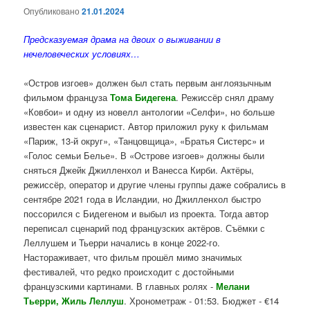
Опубликовано
21.01.2024
Предсказуемая драма на двоих о выживании в
нечеловеческих условиях…
«Остров изгоев» должен был стать первым англоязычным
фильмом француза
Тома Бидегена
. Режиссёр снял драму
«Ковбои» и одну из новелл антологии «Селфи», но больше
известен как сценарист. Автор приложил руку к фильмам
«Париж, 13-й округ», «Танцовщица», «Братья Систерс» и
«Голос семьи Белье». В «Острове изгоев» должны были
сняться Джейк Джилленхол и Ванесса Кирби. Актёры,
режиссёр, оператор и другие члены группы даже собрались в
сентябре 2021 года в Исландии, но Джилленхол быстро
поссорился с Бидегеном и выбыл из проекта. Тогда автор
переписал сценарий под французских актёров. Съёмки с
Леллушем и Тьерри начались в конце 2022-го.
Настораживает, что фильм прошёл мимо значимых
фестивалей, что редко происходит с достойными
французскими картинами. В главных ролях -
Мелани
Тьерри, Жиль Леллуш
. Хронометраж - 01:53. Бюджет - €14