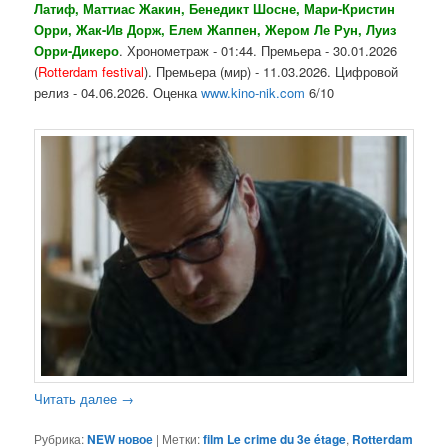
Латиф, Маттиас Жакин, Бенедикт Шосне, Мари-Кристин
Орри, Жак-Ив Дорж, Елем Жаппен, Жером Ле Рун, Луиз
Орри-Дикеро
. Хронометраж - 01:44. Премьера - 30.01.2026
(
Rotterdam festival
). Премьера (мир) - 11.03.2026. Цифровой
релиз - 04.06.2026. Оценка
www.kino-nik.com
6/10
Читать далее
→
Рубрика:
NEW новое
|
Метки:
film Le crime du 3e étage
,
Rotterdam