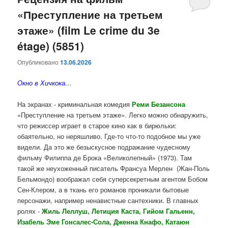
«Преступление на третьем
содержимому
содержимому
этаже» (film Le crime du 3e
étage) (5851)
Опубликовано
13.06.2026
Окно в Хичкока…
На экранах - криминальная комедия
Реми Безансона
«Преступление на третьем этаже». Легко можно обнаружить,
что режиссер играет в старое кино как в бирюльки:
обаятельно, но неряшливо. Где-то что-то подобное мы уже
видели. Да это же безыскусное подражание чудесному
фильму Филиппа де Брока «Великолепный» (1973). Там
такой же неухоженный писатель Франсуа Мерлен (Жан-Поль
Бельмондо) воображал себя суперсекретным агентом Бобом
Сен-Клером, а в ткань его романов проникали бытовые
персонажи, например ненавистные сантехники. В главных
ролях -
Жиль Леллуш, Летиция Каста, Гийом Гальенн,
Изабель Эме Гонсалес-Сола, Дженна Кнафо, Катаюн