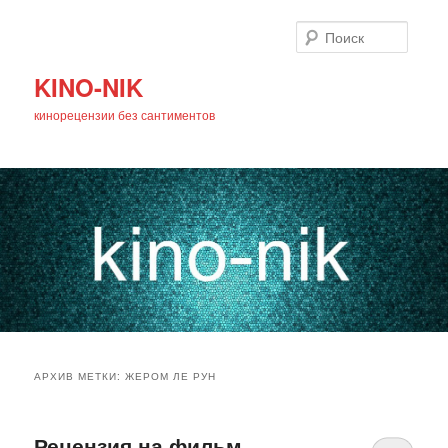
Поиск
KINO-NIK
кинорецензии без сантиментов
Главное
Перейти
Перейти
меню
АРХИВ МЕТКИ:
ЖЕРОМ ЛЕ РУН
к
к
основному
дополнительному
Рецензия на фильм