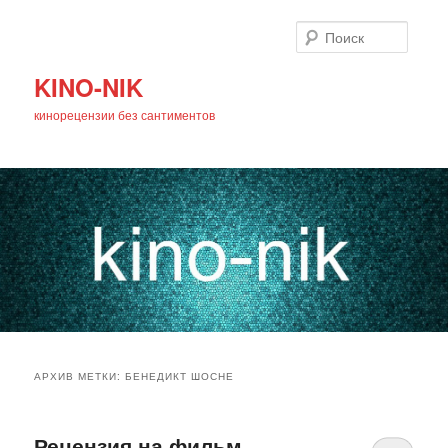
Поиск
KINO-NIK
кинорецензии без сантиментов
Главное
Перейти
Перейти
меню
АРХИВ МЕТКИ:
БЕНЕДИКТ ШОСНЕ
к
к
основному
дополнительному
Рецензия на фильм