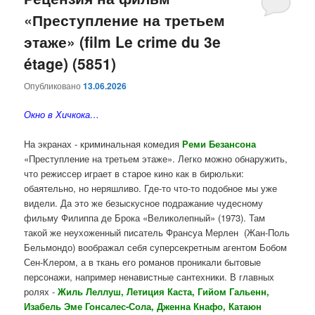
«Преступление на третьем
содержимому
содержимому
этаже» (film Le crime du 3e
étage) (5851)
Опубликовано
13.06.2026
Окно в Хичкока…
На экранах - криминальная комедия
Реми Безансона
«Преступление на третьем этаже». Легко можно обнаружить,
что режиссер играет в старое кино как в бирюльки:
обаятельно, но неряшливо. Где-то что-то подобное мы уже
видели. Да это же безыскусное подражание чудесному
фильму Филиппа де Брока «Великолепный» (1973). Там
такой же неухоженный писатель Франсуа Мерлен (Жан-Поль
Бельмондо) воображал себя суперсекретным агентом Бобом
Сен-Клером, а в ткань его романов проникали бытовые
персонажи, например ненавистные сантехники. В главных
ролях -
Жиль Леллуш, Летиция Каста, Гийом Гальенн,
Изабель Эме Гонсалес-Сола, Дженна Кнафо, Катаюн