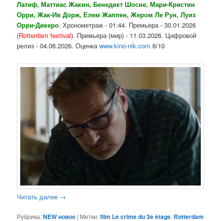
Латиф, Маттиас Жакин, Бенедикт Шосне, Мари-Кристин
Орри, Жак-Ив Дорж, Елем Жаппен, Жером Ле Рун, Луиз
Орри-Дикеро
. Хронометраж - 01:44. Премьера - 30.01.2026
(
Rotterdam festival
). Премьера (мир) - 11.03.2026. Цифровой
релиз - 04.06.2026. Оценка
www.kino-nik.com
6/10
Читать далее
→
Рубрика:
NEW новое
|
Метки:
film Le crime du 3e étage
,
Rotterdam