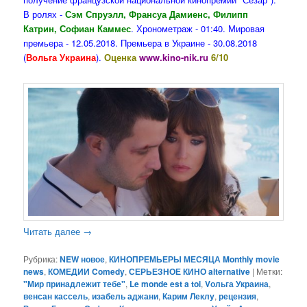
В ролях -
Сэм Спруэлл, Франсуа Дамиенс, Филипп
Катрин, Софиан Каммес
. Хронометраж - 01:40. Мировая
премьера - 12.05.2018. Премьера в Украине - 30.08.2018
(
Вольга Украина
).
Оценка
www.kino-nik.ru
6/10
Читать далее
→
Рубрика:
NEW новое
,
КИНОПРЕМЬЕРЫ МЕСЯЦА Monthly movie
news
,
КОМЕДИИ Comedy
,
СЕРЬЕЗНОЕ КИНО alternative
|
Метки:
"Мир принадлежит тебе"
,
Le monde est a toi
,
Vольга Украина
,
венсан кассель
,
изабель аджани
,
Карим Леклу
,
рецензия
,