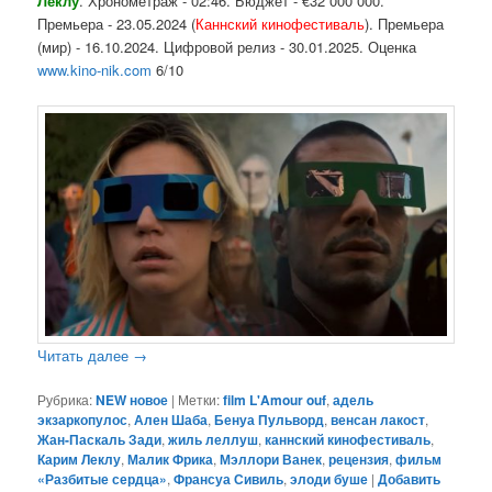
Леклу
. Хронометраж - 02:46. Бюджет - €32 000 000.
Премьера - 23.05.2024 (
Каннский кинофестиваль
). Премьера
(мир) - 16.10.2024. Цифровой релиз - 30.01.2025. Оценка
www.kino-nik.com
6/10
Читать далее
→
Рубрика:
NEW новое
|
Метки:
film L'Amour ouf
,
адель
экзаркопулос
,
Ален Шаба
,
Бенуа Пульворд
,
венсан лакост
,
Жан-Паскаль Зади
,
жиль леллуш
,
каннский кинофестиваль
,
Карим Леклу
,
Малик Фрика
,
Мэллори Ванек
,
рецензия
,
фильм
«Разбитые сердца»
,
Франсуа Сивиль
,
элоди буше
|
Добавить