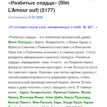
«Разбитые сердца» (film
L’Amour ouf) (5177)
Опубликовано
31.01.2025
«Я составил список слов, напоминающих о тебе. Их 427…»
«Разбитые сердца» - это помпезная музыкальная драма
Жиля Леллуша
с Адель Экзаркопулос («Жизнь Адель»),
Франсуа Сивилем («Поменяться местами») и Венсантом
Лакостом («Утраченные иллюзии») в главных ролях. Статус
резидента официального каннского конкурса «Разбитые
сердца» оправдывают лишь отчасти - на Лазурном берегу
фильм встретили весьма прохладно, а сам Леллуш остался
без заветного приза. Впрочем, уже летом картине удалось с
лихвой реабилитироваться в домашнем прокате, отбить
внушительный производственный бюджет (более 32 млн
евро) и даже получить статус народного хита. В главных
ролях -
Адель Экзаркопулос, Франсуа Сивиль, Малик
Фрика, Мэллори Ванек, Ален Шаба, Бенуа Пульворд,
Венсан Лакост, Жан-Паскаль Зади, Элоди Буше, Карим