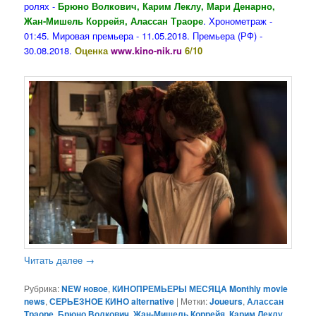
ролях -
Брюно Волкович, Карим Леклу, Мари Денарно,
Жан-Мишель Коррейя, Алассан Траоре
. Хронометраж -
01:45. Мировая премьера - 11.05.2018. Премьера (РФ) -
30.08.2018.
Оценка
www.kino-nik.ru
6/10
Читать далее
→
Рубрика:
NEW новое
,
КИНОПРЕМЬЕРЫ МЕСЯЦА Monthly movie
news
,
СЕРЬЕЗНОЕ КИНО alternative
|
Метки:
Joueurs
,
Алассан
Траоре
,
Брюно Волкович
,
Жан-Мишель Коррейя
,
Карим Леклу
,