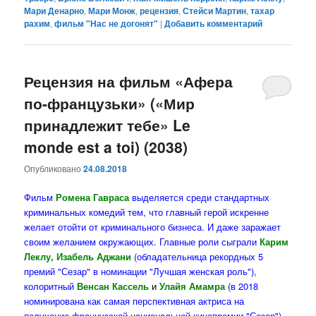
Мари Денарно
,
Мари Монж
,
рецензия
,
Стейси Мартин
,
тахар
рахим
,
фильм "Нас не догонят"
|
Добавить комментарий
Рецензия на фильм «Афера
по-французьки» («Мир
принадлежит тебе» Le
monde est a toi) (2038)
Опубликовано
24.08.2018
Фильм
Ромена Гавраса
выделяется среди стандартных
криминальных комедий тем, что главный герой искренне
желает отойти от криминального бизнеса. И даже заражает
своим желанием окружающих. Главные роли сыграли
Карим
Леклу, Изабель Аджани
(обладательница рекордных 5
премий "Сезар" в номинации "Лучшая женская роль"),
колоритный
Венсан Кассель
и
Улайя Амамра
(в 2018
номинирована как самая перспективная актриса на
получение французской национальной кинопремии "Сезар").