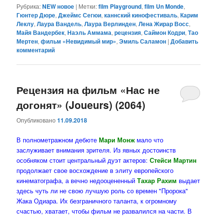
Рубрика:
NEW новое
|
Метки:
film Playground
,
film Un Monde
,
Гюнтер Дюре
,
Джеймс Сегюи
,
каннский кинофестиваль
,
Карим
Леклу
,
Лаура Вандель
,
Лаура Верлинден
,
Лена Жирар Восс
,
Майя Вандербек
,
Наэль Аммама
,
рецензия
,
Саймон Кодри
,
Тао
Мертен
,
фильм «Невидимый мир»
,
Эмиль Саламон
|
Добавить
комментарий
Рецензия на фильм «Нас не
догонят» (Joueurs) (2064)
Опубликовано
11.09.2018
В полнометражном дебюте
Мари Монж
мало что
заслуживает внимания зрителя. Из явных достоинств
особняком стоит центральный дуэт актеров:
Стейси Мартин
продолжает свое восхождение в элиту европейского
кинематографа, а вечно недооцененный
Тахар Рахим
выдает
здесь чуть ли не свою лучшую роль со времен "Пророка"
Жака Одиара. Их безграничного таланта, к огромному
счастью, хватает, чтобы фильм не развалился на части. В