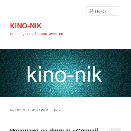
Поиск
KINO-NIK
кинорецензии без сантиментов
Главное
Перейти
Перейти
меню
АРХИВ МЕТКИ:
КАРИМ ЛЕКЛУ
к
к
основному
дополнительному
Рецензия на фильм «Случай