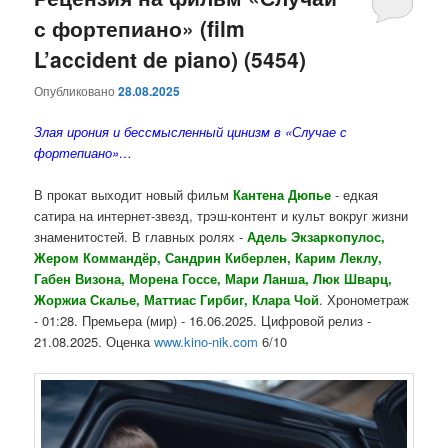
с фортепиано» (film
содержимому
содержимому
L’accident de piano) (5454)
Опубликовано
28.08.2025
Злая ирония и бессмысленный цинизм в «Случае с
фортепиано»…
В прокат выходит новый фильм
Кантена Дюпье
- едкая
сатира на интернет-звезд, трэш-контент и культ вокруг жизни
знаменитостей. В главных ролях -
Адель Экзаркопулос,
Жером Коммандёр, Сандрин Киберлен, Карим Леклу,
Габен Визона, Морена Госсе, Мари Ланша, Люк Шварц,
Жоржиа Скалье, Маттиас Гирбиг, Клара Чой
. Хронометраж
- 01:28. Премьера (мир) - 16.06.2025. Цифровой релиз -
21.08.2025. Оценка
www.kino-nik.com
6/10