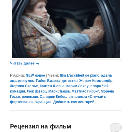
Читать далее
→
Рубрика:
NEW новое
|
Метки:
film L'accident de piano
,
адель
экзаркопулос
,
Габен Визона
,
детектив
,
Жером Коммандёр
,
Жоржиа Скалье
,
Кантен Дюпьё
,
Карим Леклу
,
Клара Чой
,
комедия
,
Люк Шварц
,
Мари Ланша
,
Маттиас Гирбиг
,
Морена
Госсе
,
рецензия
,
Сандрин Киберлэн
,
фильм «Случай с
фортепиано»
,
Франция
|
Добавить комментарий
Рецензия на фильм