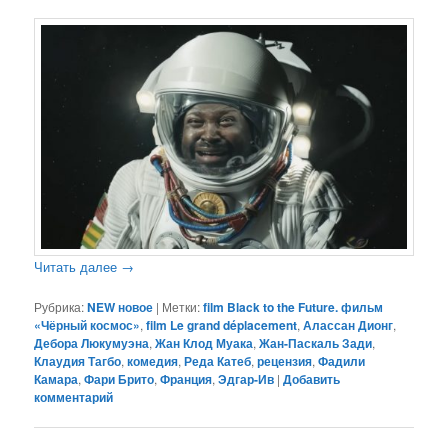
Читать далее
→
Рубрика:
NEW новое
|
Метки:
film Black to the Future. фильм
«Чёрный космос»
,
film Le grand déplacement
,
Алассан Дионг
,
Дебора Люкумуэна
,
Жан Клод Муака
,
Жан-Паскаль Зади
,
Клаудия Тагбо
,
комедия
,
Реда Катеб
,
рецензия
,
Фадили
Камара
,
Фари Брито
,
Франция
,
Эдгар-Ив
|
Добавить
комментарий