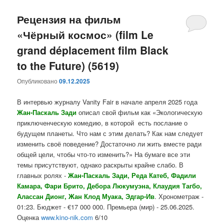
Рецензия на фильм
«Чёрный космос» (film Le
grand déplacement film Black
to the Future) (5619)
Опубликовано
09.12.2025
В интервью журналу Vanity Fair в начале апреля 2025 года
Жан-Паскаль Зади
описал свой фильм как «Экологическую
приключенческую комедию, в которой есть послание о
будущем планеты. Что нам с этим делать? Как нам следует
изменить своё поведение? Достаточно ли жить вместе ради
общей цели, чтобы что-то изменить?» На бумаге все эти
темы присутствуют, однако раскрыты крайне слабо. В
главных ролях -
Жан-Паскаль Зади, Реда Катеб, Фадили
Камара, Фари Брито, Дебора Люкумуэна, Клаудия Тагбо,
Алассан Дионг, Жан Клод Муака, Эдгар-Ив
. Хронометраж -
01:23. Бюджет - €17 000 000. Премьера (мир) - 25.06.2025.
Оценка
www.kino-nik.com
6/10