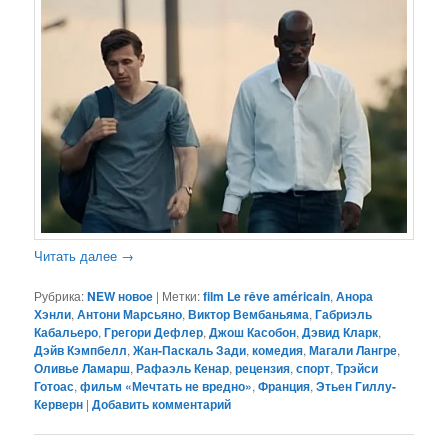
Читать далее
→
Рубрика:
NEW новое
|
Метки:
film Le rêve américain
,
Анора
Хэнли
,
Антони Марсьяно
,
Виктор Вембаньяма
,
Габриэль
Кабальеро
,
Грегори Дефлер
,
Джош Касобон
,
Дэвид Кларк
,
Дэйв Кэмпбелл
,
Жан-Паскаль Зади
,
комедия
,
Магали Лангре
,
Оливье Ламарш
,
Рафаэль Кенар
,
рецензия
,
спорт
,
Трэйси
Готоас
,
фильм «Мечтать не вредно»
,
Франция
,
Этьен Гиллу-
Керверн
|
Добавить комментарий