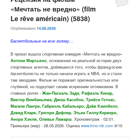
«Мечтать не вредно» (film
содержимому
содержимому
Le rêve américain) (5838)
Опубликовано
14.06.2026
Баскетбольные на всю голову…
В прокат вышла спортивная комедия «Мечтать не вредно»
Антони Марсьяно
, основанная на реальной истории двух
спортивных агентов, добившихся того, чтобы французские
баскетболисты не только начали играть в NBA, но и стали
там звездами. Фильм не поражает оригинальностью или
глубиной, но подкупает своим искренним оптимизмом. В
главных ролях -
Жан-Паскаль Зади, Рафаэль Кенар,
Виктор Вембаньяма, Джош Касобон, Трейси Готоас,
Магали Лангре, Габриэль Кабальеро, Дэйв Кэмпбелл,
Дэвид Кларк, Грегори Дефлер, Этьен Гиллу-Керверн,
Анора Хэнли, Оливье Ламарш
. Хронометраж - 02:01.
Премьера (мир) - 28.05.2026. Оценка
www.kino-nik.com
6/10