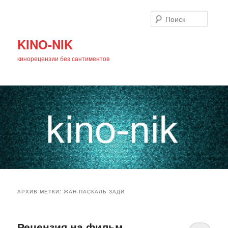
Поиск
KINO-NIK
кинорецензии без сантиментов
Главное
Перейти
Перейти
меню
АРХИВ МЕТКИ:
ЖАН-ПАСКАЛЬ ЗАДИ
к
к
основному
дополнительному
Рецензия на фильм