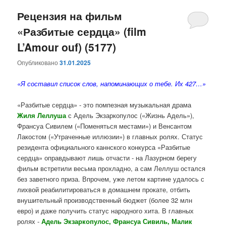
Рецензия на фильм
«Разбитые сердца» (film
L’Amour ouf) (5177)
Опубликовано
31.01.2025
«Я составил список слов, напоминающих о тебе. Их 427…»
«Разбитые сердца» - это помпезная музыкальная драма
Жиля Леллуша
с Адель Экзаркопулос («Жизнь Адель»),
Франсуа Сивилем («Поменяться местами») и Венсантом
Лакостом («Утраченные иллюзии») в главных ролях. Статус
резидента официального каннского конкурса «Разбитые
сердца» оправдывают лишь отчасти - на Лазурном берегу
фильм встретили весьма прохладно, а сам Леллуш остался
без заветного приза. Впрочем, уже летом картине удалось с
лихвой реабилитироваться в домашнем прокате, отбить
внушительный производственный бюджет (более 32 млн
евро) и даже получить статус народного хита. В главных
ролях -
Адель Экзаркопулос, Франсуа Сивиль, Малик