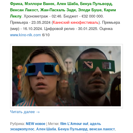
Фрика, Мэллори Ванек, Ален Шаба, Бенуа Пульворд,
Венсан Лакост, Жан-Паскаль Зади, Элоди Буше, Карим
Леклу
. Хронометраж - 02:46. Бюджет - €32 000 000.
Премьера - 23.05.2024 (
Каннский кинофестиваль
). Премьера
(мир) - 16.10.2024. Цифровой релиз - 30.01.2025. Оценка
www.kino-nik.com
6/10
Читать далее
→
Рубрика:
NEW новое
|
Метки:
film L'Amour ouf
,
адель
экзаркопулос
,
Ален Шаба
,
Бенуа Пульворд
,
венсан лакост
,