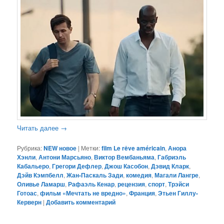
Читать далее
→
Рубрика:
NEW новое
|
Метки:
film Le rêve américain
,
Анора
Хэнли
,
Антони Марсьяно
,
Виктор Вембаньяма
,
Габриэль
Кабальеро
,
Грегори Дефлер
,
Джош Касобон
,
Дэвид Кларк
,
Дэйв Кэмпбелл
,
Жан-Паскаль Зади
,
комедия
,
Магали Лангре
,
Оливье Ламарш
,
Рафаэль Кенар
,
рецензия
,
спорт
,
Трэйси
Готоас
,
фильм «Мечтать не вредно»
,
Франция
,
Этьен Гиллу-
Керверн
|
Добавить комментарий