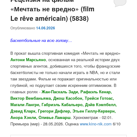
«Мечтать не вредно» (film
содержимому
содержимому
Le rêve américain) (5838)
Опубликовано
14.06.2026
Баскетбольные на всю голову…
В прокат вышла спортивная комедия «Мечтать не вредно»
Антони Марсьяно
, основанная на реальной истории двух
спортивных агентов, добившихся того, чтобы французские
баскетболисты не только начали играть в NBA, но и стали
там звездами. Фильм не поражает оригинальностью или
глубиной, но подкупает своим искренним оптимизмом. В
главных ролях -
Жан-Паскаль Зади, Рафаэль Кенар,
Виктор Вембаньяма, Джош Касобон, Трейси Готоас,
Магали Лангре, Габриэль Кабальеро, Дэйв Кэмпбелл,
Дэвид Кларк, Грегори Дефлер, Этьен Гиллу-Керверн,
Анора Хэнли, Оливье Ламарш
. Хронометраж - 02:01.
Премьера (мир) - 28.05.2026. Оценка
www.kino-nik.com
6/10