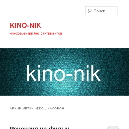
Поиск
KINO-NIK
кинорецензии без сантиментов
Главное
Перейти
Перейти
меню
АРХИВ МЕТКИ:
ДЖОШ КАСОБОН
к
к
основному
дополнительному
Рецензия на фильм