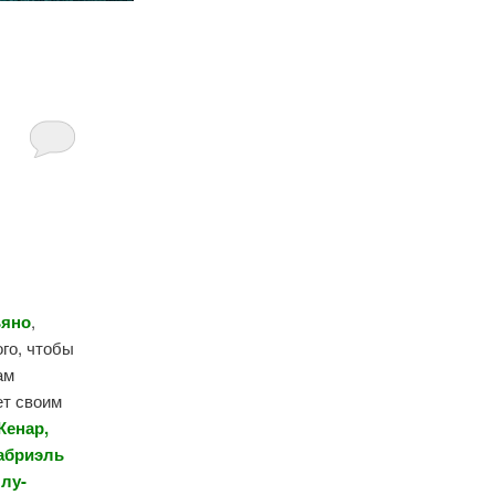
ьяно
,
ого, чтобы
ам
ет своим
Кенар,
Габриэль
ллу-