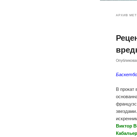
Главное
Перейт
Перейт
меню
АРХИВ МЕТ
к
к
Реце
основн
дополн
вредн
содер
содер
Опубликов
Баскетбо
В прокат
основанна
французск
звездами.
искренни
Виктор В
Кабальер