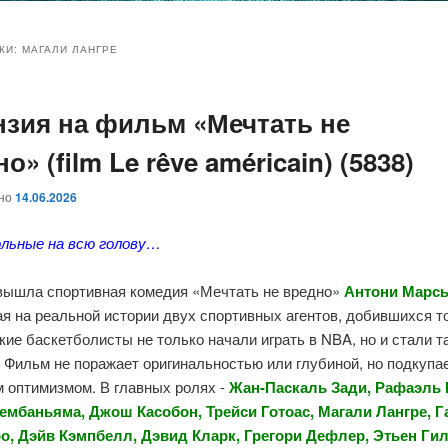
и
и
КИ:
МАГАЛИ ЛАНГРЕ
нзия на фильм «Мечтать не
ому
ительному
о» (film Le rêve américain) (5838)
жимому
жимому
ано
14.06.2026
льные на всю голову…
 вышла спортивная комедия «Мечтать не вредно»
Антони Марс
я на реальной истории двух спортивных агентов, добившихся т
ие баскетболисты не только начали играть в NBA, но и стали т
 Фильм не поражает оригинальностью или глубиной, но подкупа
м оптимизмом. В главных ролях -
Жан-Паскаль Зади, Рафаэль 
ембаньяма, Джош Касобон, Трейси Готоас, Магали Лангре, 
о, Дэйв Кэмпбелл, Дэвид Кларк, Грегори Дефлер, Этьен Ги