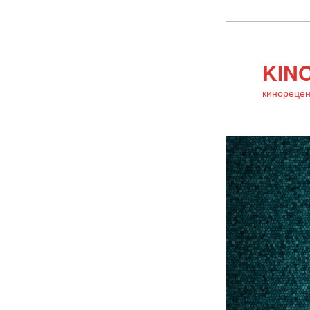
KINO
кинорецен