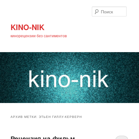
Поиск
KINO-NIK
кинорецензии без сантиментов
Главное
Перейти
Перейти
меню
АРХИВ МЕТКИ:
ЭТЬЕН ГИЛЛУ-КЕРВЕРН
к
к
основному
дополнительному
Рецензия на фильм