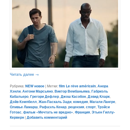
Читать далее
→
Рубрика:
NEW новое
|
Метки:
film Le rêve américain
,
Анора
Хэнли
,
Антони Марсьяно
,
Виктор Вембаньяма
,
Габриэль
Кабальеро
,
Грегори Дефлер
,
Джош Касобон
,
Дэвид Кларк
,
Дэйв Кэмпбелл
,
Жан-Паскаль Зади
,
комедия
,
Магали Лангре
,
Оливье Ламарш
,
Рафаэль Кенар
,
рецензия
,
спорт
,
Трэйси
Готоас
,
фильм «Мечтать не вредно»
,
Франция
,
Этьен Гиллу-
Керверн
|
Добавить комментарий