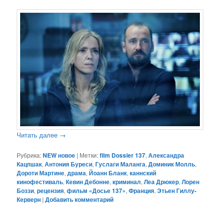
Читать далее
→
Рубрика:
NEW новое
|
Метки:
film Dossier 137
,
Александра
Кацпшак
,
Антония Буреси
,
Гуслаги Маланга
,
Доминик Молль
,
Дороти Мартине
,
драма
,
Йоанн Бланк
,
каннский
кинофестиваль
,
Кевин Дебонне
,
криминал
,
Леа Дрюкер
,
Лорен
Боззи
,
рецензия
,
фильм «Досье 137»
,
Франция
,
Этьен Гиллу-
Керверн
|
Добавить комментарий