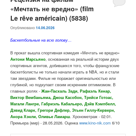
«Мечтать не вредно» (film
содержимому
содержимому
Le rêve américain) (5838)
Опубликовано
14.06.2026
Баскетбольные на всю голову…
В прокат вышла спортивная комедия «Мечтать не вредно»
Антони Марсьяно
, основанная на реальной истории двух
спортивных агентов, добившихся того, чтобы французские
баскетболисты не только начали играть в NBA, но и стали
там звездами. Фильм не поражает оригинальностью или
глубиной, но подкупает своим искренним оптимизмом. В
главных ролях -
Жан-Паскаль Зади, Рафаэль Кенар,
Виктор Вембаньяма, Джош Касобон, Трейси Готоас,
Магали Лангре, Габриэль Кабальеро, Дэйв Кэмпбелл,
Дэвид Кларк, Грегори Дефлер, Этьен Гиллу-Керверн,
Анора Хэнли, Оливье Ламарш
. Хронометраж - 02:01.
Премьера (мир) - 28.05.2026. Оценка
www.kino-nik.com
6/10