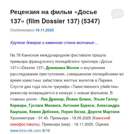
Рецензия на фильм «Досье
137» (film Dossier 137) (5347)
Опубликовано
19.11.2025
Хрупкое доверие и каменная стена молчания…
На 78 Каннском международном фестивале прошла
премьера французского полицейского триллера «Досье
137»/«Dossier 137»
Доминика Молля
о внутреннем
расследовании преступления, совершенном полицейскими во
время известных забастовок желтых жилетов в Париже.
Спустя два года после триумфа «Таинственного убийства»
режиссер возвращается в конкурс с новым фильмом. В
главных ролях -
Леа Дрюкер, Йоанн Бланк, Этьен Гиллу-
Керверн, Гуслаги Маланга, Антония Буреси, Александра
Кацпшак, Кевин Дебонне, Лорен Боззи, Дороти Мартине
.
Хронометраж - 01:45. Премьера - 19.05.2025 (
Каннский
кинофестиваль
). Премьера (мир) - 19.11.2025. Оценка
www.kino-nik.com
6/10