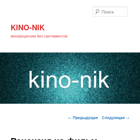
Поиск
KINO-NIK
кинорецензии без сантиментов
Главное
Перейти
меню
Навигация
←
Предыдущая
Следующая
→
по
к
записям
основному