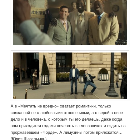
А в «Мечтать не вредно» хватает романтики, только
связанной не с любовными отношениями, а с верой в свое
дело и в человека, с которым ты его делаешь, даже когда
вам приходится годами ночевать в клоповниках и ездить на
проржавевшем «Форде». А лимузины потом приложатся…
(Юлия Шагельман)