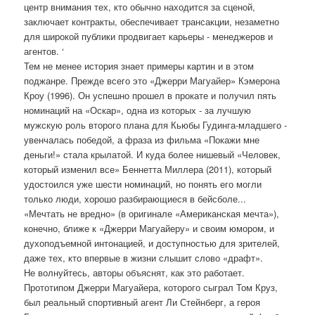
центр внимания тех, кто обычно находится за сценой,
заключает контракты, обеспечивает трансакции, незаметно
для широкой публики продвигает карьеры - менеджеров и
агентов. ‘
Тем не менее история знает примеры картин и в этом
поджанре. Прежде всего это «Джерри Магуайер» Кэмерона
Кроу (1996). Он успешно прошел в прокате и получил пять
номинаций на «Оскар», одна из которых - за лучшую
мужскую роль второго плана для Кьюбы Гудинга-младшего -
увенчалась победой, а фраза из фильма «Покажи мне
деньги!» стала крылатой. И куда более нишевый «Человек,
который изменил все» Беннетта Миллера (2011), который
удостоился уже шести номинаций, но понять его могли
только люди, хорошо разбирающиеся в бейсболе...
«Мечтать не вредно» (в оригинале «Американская мечта»),
конечно, ближе к «Джерри Магуайеру» и своим юмором, и
духоподъемной интонацией, и доступностью для зрителей,
даже тех, кто впервые в жизни слышит слово «драфт».
Не волнуйтесь, авторы объяснят, как это работает.
Прототипом Джерри Магуайера, которого сыграл Том Круз,
был реальный спортивный агент Ли Стейнберг, а героя