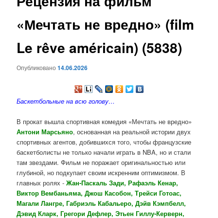
Рецензия на фильм
содержимому
«Мечтать не вредно» (film
Le rêve américain) (5838)
Опубликовано
14.06.2026
Баскетбольные на всю голову…
В прокат вышла спортивная комедия «Мечтать не вредно»
Антони Марсьяно
, основанная на реальной истории двух
спортивных агентов, добившихся того, чтобы французские
баскетболисты не только начали играть в NBA, но и стали
там звездами. Фильм не поражает оригинальностью или
глубиной, но подкупает своим искренним оптимизмом. В
главных ролях -
Жан-Паскаль Зади, Рафаэль Кенар,
Виктор Вембаньяма, Джош Касобон, Трейси Готоас,
Магали Лангре, Габриэль Кабальеро, Дэйв Кэмпбелл,
Дэвид Кларк, Грегори Дефлер, Этьен Гиллу-Керверн,