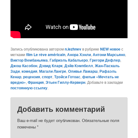
Запись опубликована автором
n.lezhnev
в рубрике
NEW новое
с
метками
film Le rêve américain
,
Анора Хэнли
,
Антони Марсьяно
,
Виктор Вембаньяма
,
Габриэль Кабальеро
,
Грегори Дефлер
,
Джош Касобон
,
Дэвид Кларк
,
Дэйв Кэмпбелл
,
Жан-Паскаль
Зади
,
комедия
,
Магали Лангре
,
Оливье Ламарш
,
Рафаэль
Кенар
,
рецензия
,
спорт
,
Трэйси Готоас
,
фильм «Мечтать не
вредно»
,
Франция
,
Этьен Гиллу-Керверн
. Добавьте в закладки
постоянную ссылку
.
Добавить комментарий
Ваш e-mail не будет опубликован.
Обязательные поля
помечены
*