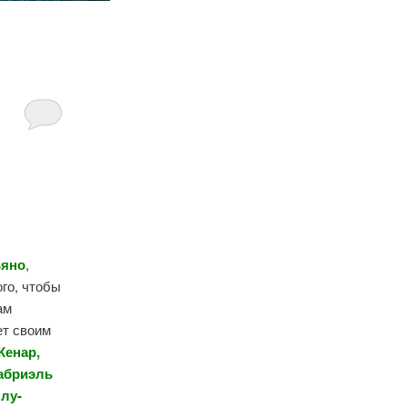
ьяно
,
ого, чтобы
ам
ет своим
Кенар,
Габриэль
ллу-