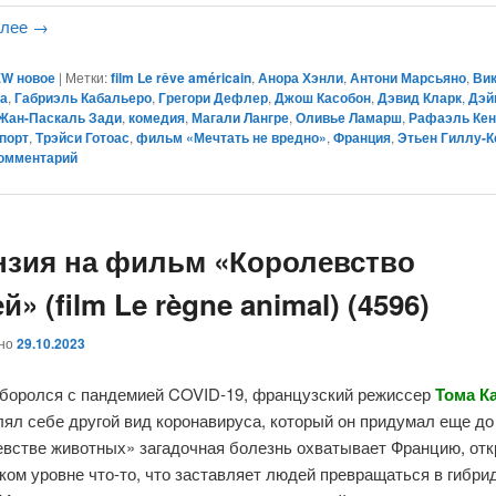
алее
→
W новое
|
Метки:
film Le rêve américain
,
Анора Хэнли
,
Антони Марсьяно
,
Ви
а
,
Габриэль Кабальеро
,
Грегори Дефлер
,
Джош Касобон
,
Дэвид Кларк
,
Дэй
Жан-Паскаль Зади
,
комедия
,
Магали Лангре
,
Оливье Ламарш
,
Рафаэль Ке
порт
,
Трэйси Готоас
,
фильм «Мечтать не вредно»
,
Франция
,
Этьен Гиллу-К
комментарий
нзия на фильм «Королевство
й» (film Le règne animal) (4596)
ано
29.10.2023
 боролся с пандемией COVID-19, французский режиссер
Тома К
ял себе другой вид коронавируса, который он придумал еще до
евстве животных» загадочная болезнь охватывает Францию, отк
ком уровне что-то, что заставляет людей превращаться в гибр