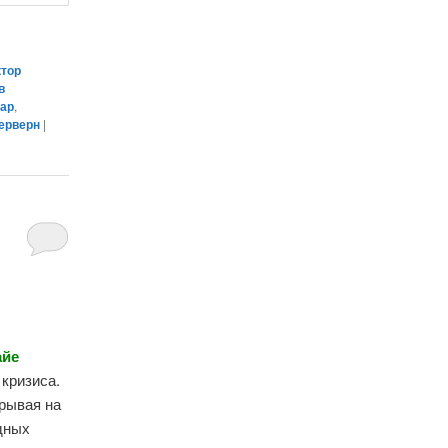
ктор
в
нар
,
ерверн
|
айе
 кризиса.
рывая на
идных