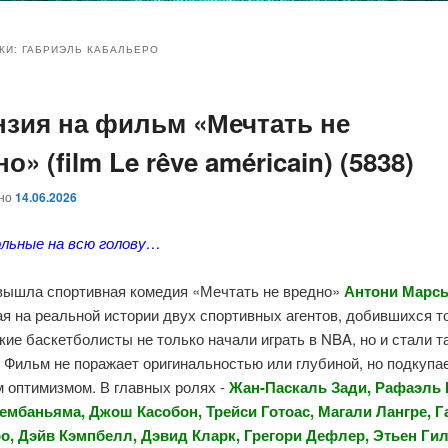
и
и
КИ:
ГАБРИЭЛЬ КАБАЛЬЕРО
нзия на фильм «Мечтать не
ому
ительному
о» (film Le rêve américain) (5838)
жимому
жимому
ано
14.06.2026
льные на всю голову…
 вышла спортивная комедия «Мечтать не вредно»
Антони Марс
я на реальной истории двух спортивных агентов, добившихся т
ие баскетболисты не только начали играть в NBA, но и стали т
 Фильм не поражает оригинальностью или глубиной, но подкупа
м оптимизмом. В главных ролях -
Жан-Паскаль Зади, Рафаэль 
ембаньяма, Джош Касобон, Трейси Готоас, Магали Лангре, 
о, Дэйв Кэмпбелл, Дэвид Кларк, Грегори Дефлер, Этьен Ги