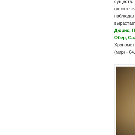
существ. 
одного че
наблюдать
вырастает
Дюрис
,
П
Обер
,
Са
Хронометр
(мир) - 0