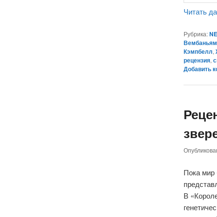
Читать д
Рубрика:
NE
Вембаньям
Кэмпбелл
,
рецензия
,
с
Добавить 
Реце
звере
Опубликов
Пока мир
представл
В «Корол
генетичес