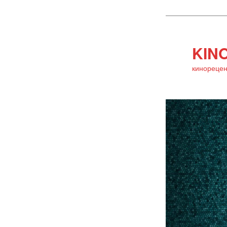
KINO
кинорецен