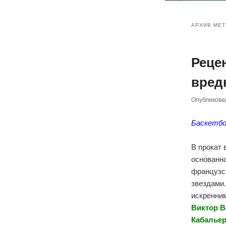
Главное
Перейт
Перейт
меню
АРХИВ МЕТ
к
к
Реце
основн
дополн
вредн
содер
содер
Опубликов
Баскетбо
В прокат
основанна
французск
звездами.
искренни
Виктор В
Кабальер