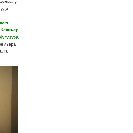
зуемо: у
будет
омен
,
Ксавьер
Мугуруза
.
Премьера
6/10