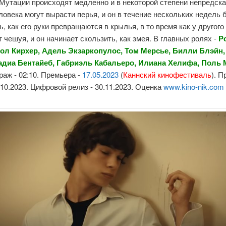
Мутации происходят медленно и в некоторой степени непредска
ловека могут вырасти перья, и он в течение нескольких недель 
, как его руки превращаются в крылья, в то время как у другого
 чешуя, и он начинает скользить, как змея. В главных ролях -
Р
ол Кирхер
,
Адель Экзаркопулос
,
Том Мерсье
,
Билли Блэйн
адиа Бентайеб
,
Габриэль Кабальеро
, Илиана Хелифа, Поль 
аж - 02:10. Премьера -
17.05.2023
(
Каннский кинофестиваль
). 
4.10.2023. Цифровой релиз - 30.11.2023. Оценка
www.kino-nik.com