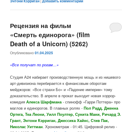
Энтони Кэрриган
|
Добавить комментарий
Рецензия на фильм
«Смерть единорога» (film
Death of a Unicorn) (5262)
Опубликовано
01.04.2025
«Все получат по рогам…»
Студия А24 набирает производственную мощь и из нишевого
арт-дивизиона перебирается к финансовым оборотам
мейджоров: «Все страхи Бо» и «Падение империи» тому
доказательство. В апреле в прокат выходит новая хоррор-
комедия
Алекса Шарфмана
- спинофф «Гарри Поттера» про
маглов и единорогов. В главных ролях -
Пол Радд, Дженна
Ортега, Теа Леони, Уилл Поултер, Сунита Мани, Ричард Э.
Грант, Энтони Кэрриган, Джессика Хайнс, Стив Пак,
Николас Уиттман
. Хронометраж - 01:45. Цифровой релиз -