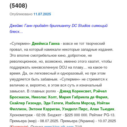
(5408)
Опубликовано
11.07.2025
Джеймс Ганн придаёт бриллианту DC Studios сияющий
блеск…
«Супермен»
Джеймса Ганна
- вовсе не тот творческий
провал, на который намекали некоторые западные издания.
Это вполне смотрибельное кино, добротное, не
революционное, но, возможно, именно этого хватит, чтобы
поддержать киновселенную DCU на плаву... на какое-то
время. Да, он легковесный и одноразовый, но при этом
умудряется быть забавным. «Супермен» не стремится к
величию и, вероятно, в этом вся суть и изначальный
замысел. В главных ролях -
Дэвид Коренсвет, Рэйчел
Броснахэн, Николас Холт, Мария Габриела де Фария,
Скайлер Гизондо, Эди Гатеги, Изабела Мерсед, Нэйтан
Филлион, Энтони Кэрриган, Уэнделл Пирс, Алан Тьюдик
.
Хронометраж - 02:09. Бюджет - $225 000 000. Рейтинг PG-13.
Премьера (мир) - 08.07.2025. Премьера (Украина) - 10.07.2025
(
Кіноманія
). Оценка
www.kino-nik.com
7/10