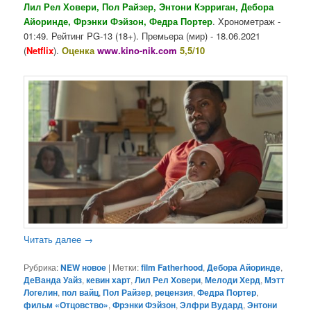
Лил Рел Ховери, Пол Райзер, Энтони Кэрриган, Дебора
Айоринде, Фрэнки Фэйзон, Федра Портер
. Хронометраж -
01:49. Рейтинг PG-13 (18+). Премьера (мир) - 18.06.2021
(
Netflix
).
Оценка
www.kino-nik.com
5,5/10
Читать далее
→
Рубрика:
NEW новое
|
Метки:
film Fatherhood
,
Дебора Айоринде
,
ДеВанда Уайз
,
кевин харт
,
Лил Рел Ховери
,
Мелоди Херд
,
Мэтт
Логелин
,
пол вайц
,
Пол Райзер
,
рецензия
,
Федра Портер
,
фильм «Отцовство»
,
Фрэнки Фэйзон
,
Элфри Вудард
,
Энтони