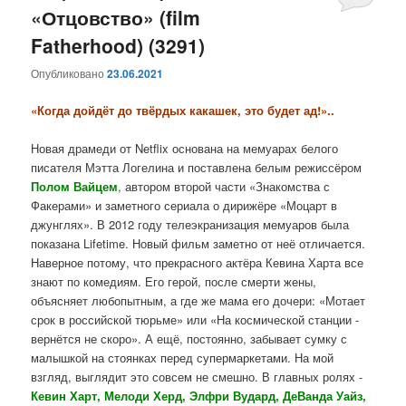
«Отцовство» (film
Fatherhood) (3291)
Опубликовано
23.06.2021
«Когда дойдёт до твёрдых какашек, это будет ад!»..
Новая драмеди от Netflix основана на мемуарах белого
писателя Мэтта Логелина и поставлена белым режиссёром
Полом Вайцем
, автором второй части «Знакомства с
Факерами» и заметного сериала о дирижёре «Моцарт в
джунглях». В 2012 году телеэкранизация мемуаров была
показана Lifetime. Новый фильм заметно от неё отличается.
Наверное потому, что прекрасного актёра Кевина Харта все
знают по комедиям. Его герой, после смерти жены,
объясняет любопытным, а где же мама его дочери: «Мотает
срок в российской тюрьме» или «На космической станции -
вернётся не скоро». А ещё, постоянно, забывает сумку с
малышкой на стоянках перед супермаркетами. На мой
взгляд, выглядит это совсем не смешно. В главных ролях -
Кевин Харт, Мелоди Херд, Элфри Вудард, ДеВанда Уайз,