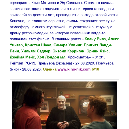
сценаристы Крис Мэтисон и Эд Соломон. С самого начала
картина заставляет задуматься о жизни героев (а заодно и
зрителей) за десятки лет, прошедших с выхода второй части.
Конечно, не слишком серьезно, фильм сохраняет все ту же
атмосферу немного неуклюжей, не уходящей в ненужную
драму ретро-комедии, за которую поклонники когда-то
полюбили этот фильм. В главных ролях -
Киану Ривз, Алекс
Уинтер, Кристен Шаал, Самара Уивинг, Бригитт Ланди-
Пейн, Уильям Сэдлер, Энтони Кэрриган, Эринн Хэйс,
Джейма Мейс, Хэл Лэндон мл.
Хронометраж - 01:31.
Рейтинг PG-13. Премьера (Украина) - 27.08.2020. Премьера
(мир) - 28.08.2020.
Оценка
www.kino-nik.com
6/10