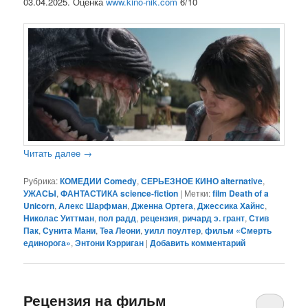
03.04.2025. Оценка
www.kino-nik.com
6/10
Читать далее
→
Рубрика:
КОМЕДИИ Comedy
,
СЕРЬЕЗНОЕ КИНО alternative
,
УЖАСЫ
,
ФАНТАСТИКА science-fiction
|
Метки:
film Death of a
Unicorn
,
Алекс Шарфман
,
Дженна Ортега
,
Джессика Хайнс
,
Николас Уиттман
,
пол радд
,
рецензия
,
ричард э. грант
,
Стив
Пак
,
Сунита Мани
,
Теа Леони
,
уилл поултер
,
фильм «Смерть
единорога»
,
Энтони Кэрриган
|
Добавить комментарий
Рецензия на фильм