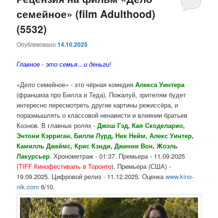
семейное» (film Adulthood)
содержимому
содержимому
(5532)
Опубликовано
14.10.2025
Главное - это семья…и деньги!
«Дело семейное» - это чёрная комедия
Алекса Уинтера
(франшиза про Билла и Теда). Пожалуй, зрителям будет
интересно пересмотреть другие картины режиссёра, и
поразмышлять о классовой ненависти и влиянии братьев
Коэнов. В главных ролях -
Джош Гэд, Кая Скоделарио,
Энтони Кэрриган, Билли Лурд, Ник Нейм, Алекс Уинтер,
Камилль Джеймс, Крис Кэнди, Джинни Вон, Жоэль
Лакурсьер
. Хронометраж - 01:37. Премьера - 11.09.2025
(
TIFF Кинофестиваль в Торонто
). Премьера (США) -
19.09.2025. Цифровой релиз - 11.12.2025. Оценка
www.kino-
nik.com
6/10.