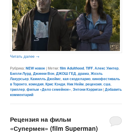
Читать далее
→
Рубрика:
NEW новое
|
Метки:
film Adulthood
,
TIFF
,
Алекс Уинтер
,
Билли Лурд
,
Джинни Вон
,
ДЖОШ ГЕД
,
драма
,
Жоэль
Лакурсьер
,
Камилль Джеймс
,
кая скоделарио
,
кинофестиваль
в Торонто
,
комедия
,
Крис Кэнди
,
Ник Нейм
,
рецензия
,
сша
,
триллер
,
фильм «Дело семейное»
,
Энтони Кэрриган
|
Добавить
комментарий
Рецензия на фильм
«Супермен» (film Superman)