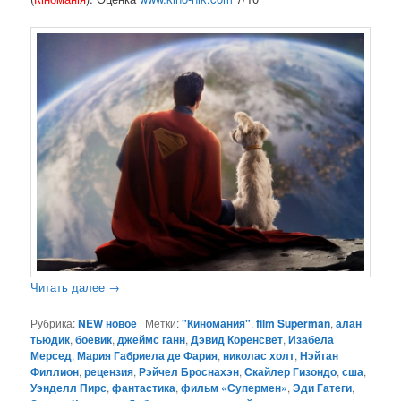
Читать далее
→
Рубрика:
NEW новое
|
Метки:
"Киномания"
,
film Superman
,
алан
тьюдик
,
боевик
,
джеймс ганн
,
Дэвид Коренсвет
,
Изабела
Мерсед
,
Мария Габриела де Фария
,
николас холт
,
Нэйтан
Филлион
,
рецензия
,
Рэйчел Броснахэн
,
Скайлер Гизондо
,
сша
,
Уэнделл Пирс
,
фантастика
,
фильм «Супермен»
,
Эди Гатеги
,