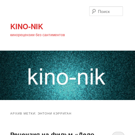
Поиск
KINO-NIK
кинорецензии без сантиментов
Главное
Перейти
Перейти
меню
АРХИВ МЕТКИ:
ЭНТОНИ КЭРРИГАН
к
к
основному
дополнительному
Рецензия на фильм «Дело