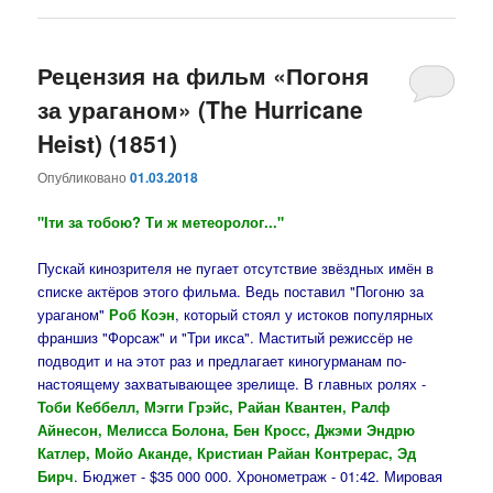
Рецензия на фильм «Погоня
за ураганом» (The Hurricane
Heist) (1851)
Опубликовано
01.03.2018
"Iти за тобою? Ти ж метеоролог..."
Пускай кинозрителя не пугает отсутствие звёздных имён в
списке актёров этого фильма. Ведь поставил "Погоню за
ураганом"
Роб Коэн
, который стоял у истоков популярных
франшиз "Форсаж" и "Три икса". Маститый режиссёр не
подводит и на этот раз и предлагает киногурманам по-
настоящему захватывающее зрелище. В главных ролях -
Тоби Кеббелл, Мэгги Грэйс, Райан Квантен, Ралф
Айнесон, Мелисса Болона, Бен Кросс, Джэми Эндрю
Катлер, Мойо Аканде, Кристиан Райан Контрерас, Эд
Бирч
. Бюджет - $35 000 000. Хронометраж - 01:42. Мировая