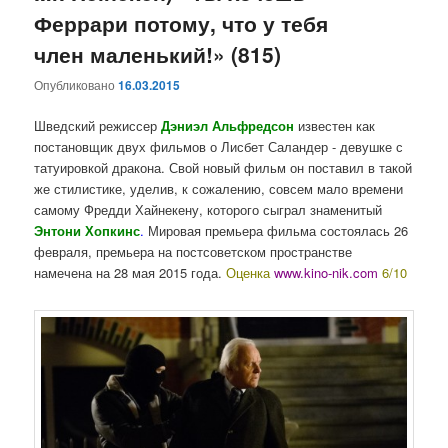
Феррари потому, что у тебя
член маленький!» (815)
Опубликовано
16.03.2015
Шведский режиссер
Дэниэл Альфредсон
известен как
постановщик двух фильмов о Лисбет Саландер - девушке с
татуировкой дракона. Свой новый фильм он поставил в такой
же стилистике, уделив, к сожалению, совсем мало времени
самому Фредди Хайнекену, которого сыграл знаменитый
Энтони Хопкинс
.
Мировая премьера фильма состоялась 26
февраля, премьера на постсоветском пространстве
намечена на 28 мая 2015 года.
Оценка
www.kino-nik.com
6/10