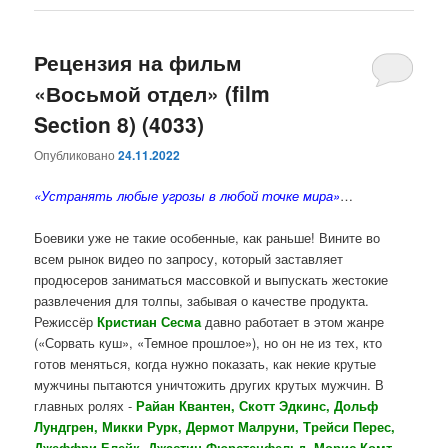
Рецензия на фильм
«Восьмой отдел» (film
Section 8) (4033)
Опубликовано
24.11.2022
«Устранять любые угрозы в любой точке мира»
…
Боевики уже не такие особенные, как раньше! Вините во
всем рынок видео по запросу, который заставляет
продюсеров заниматься массовкой и выпускать жестокие
развлечения для толпы, забывая о качестве продукта.
Режиссёр
Кристиан Сесма
давно работает в этом жанре
(«Сорвать куш», «Темное прошлое»), но он не из тех, кто
готов меняться, когда нужно показать, как некие крутые
мужчины пытаются уничтожить других крутых мужчин. В
главных ролях -
Райан Квантен,
Скотт Эдкинс, Дольф
Лундгрен, Микки Рурк, Дермот Малруни, Трейси Перес,
Джеффри Блейк, Джастин Фюрстенфельд,
Морис Комт,