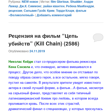
Рубрика:
NEW новое
|
Метки:
film Glorious
,
Shudder
,
Андре
Ламар
,
Дж.К. Симмонс
,
райан квантен
,
Ребека МакКендри
,
рецензия
,
Сильвия Грэйс Крим
,
Торди Кларк
,
фильм
«Великолепный»
|
Добавить комментарий
Рецензия на фильм “Цепь
убийств” (Kill Chain) (2586)
Опубликовано
24.11.2019
Николас Кейдж
стал со-продюсером фильма режиссера
Кена Сэнзела
и, что очевидно, активно вмешивался в
процесс. Другое дело, что особое мнение он отстаивал по
поводу образа своего героя, а все остальное, мягко говоря,
пустил на самотёк. В результате зрители увидят известного
актера в своей лучшей форме, а фильм…А фильм, несмотря
на серьезный финал, представляет из себя типичный
латиноамериканский боевик про любовь, в котором всегда
проливается кровь. После всех этих страстей,
драматический финал о спецназовцах, у которых проснулась