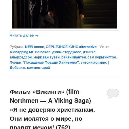
Читать далее
→
Рубрика:
NEW новое
,
СЕРЬЕЗНОЕ КИНО alternative
|
Метки:
Kidnapping Mr. Heineken
,
джим стерджесс
,
дэниэл
альфредсон
,
марк ван эувен
,
райан квантен
,
сэм уорьтингтон
,
Фильм "Похищение Фредди Хайнекена"
,
энтони хопкинс
|
Добавить комментарий
Фильм «Викинги» (film
Northmen — A Viking Saga)
«Я не доверяю христианам.
Они молятся о мире, но
правят мечом! (762)