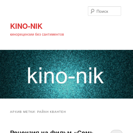
Поиск
KINO-NIK
кинорецензии без сантиментов
Главное
Перейти
Перейти
меню
АРХИВ МЕТКИ:
РАЙАН КВАНТЕН
к
к
основному
дополнительному
Рецензия на фильм «Семь