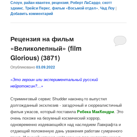
Слоун
,
райан квантен
,
рецензия
,
Роберт ЛаСардо
,
скотт
эдкинс
,
Трейси Перес
,
фильм «Восьмой отдел»
,
Чад Лоу
|
Добавить комментарий
Рецензия на фильм
«Великолепный» (film
Glorious) (3871)
Опубликовано
03.09.2022
«Это героин или экспериментальный русский
нейротоксин?…»
Стриминговый сервис Shudder наконец-то выпустил
долгожданный эксклюзив - загадочный и сюрреалистичный
фильм ужасов, который поставила
Ребека МакКендри
. Это
очень похоже на безумный космический хоррор,
одновременно издевающийся над наследием Лавкрафта и
отдающий положенную дань уважения работам сумрачного