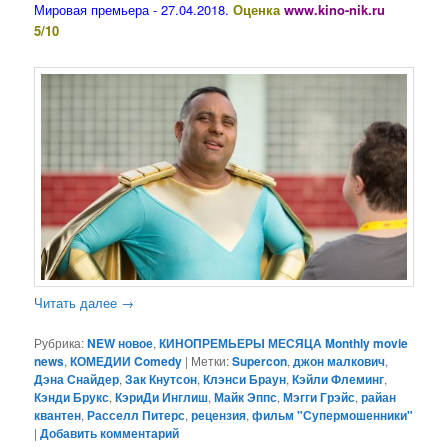
Мировая премьера - 27.04.2018.
Оценка
www.kino-nik.ru
5/10
Читать далее
→
Рубрика:
NEW новое
,
КИНОПРЕМЬЕРЫ МЕСЯЦА Monthly movie
news
,
КОМЕДИИ Comedy
|
Метки:
Supercon
,
джон малкович
,
Дэна Снайдер
,
Зак Кнутсон
,
Клэнси Браун
,
Кэйли Флеминг
,
Кэнди Брукс
,
КэриДи Инглиш
,
Майк Эппс
,
Мэгги Грэйс
,
райан
квантен
,
Расселл Питерс
,
рецензия
,
фильм "Супермошенники"
|
Добавить комментарий