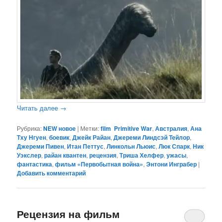
Читать далее
→
Рубрика:
NEW новое
|
Метки:
film Primitive War
,
Австралия
,
Ана
Тху Нгуен
,
боевик
,
Джейк Райан
,
Джереми Линдсэй Тейлор
,
Джереми Пивен
,
Итан Петтус
,
Линкольн Льюис
,
Люк Спарк
,
Ник
Уэкслер
,
райан квантен
,
рецензия
,
Триша Хелфер
,
ужасы
,
фантастика
,
фильм «Первобытная война»
,
Энтони Инграбер
|
Добавить комментарий
Рецензия на фильм