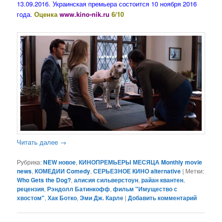
13.09.2016. Украинская премьера состоится 10 ноября 2016
года.
Оценка
www.kino-nik.ru
6/10
Читать далее
→
Рубрика:
NEW новое
,
КИНОПРЕМЬЕРЫ МЕСЯЦА Monthly movie
news
,
КОМЕДИИ Comedy
,
СЕРЬЕЗНОЕ КИНО alternative
|
Метки:
Who Gets the Dog?
,
алисия сильверстоун
,
райан квантен
,
рецензия
,
Рэндолл Батинкофф
,
фильм "Имущество с
хвостом"
,
Хак Ботко
,
Эми Дж. Карле
|
Добавить комментарий