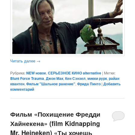
Читать далее
→
Рубрика:
NEW новое
,
СЕРЬЕЗНОЕ КИНО alternative
|
Метки:
Blunt Force Trauma
,
Джон Мак
,
Кен Сэнзел
,
микки рурк
,
райан
квантен
,
Фильм "Шальное ранение"
,
Фрида Пинто
|
Добавить
комментарий
Фильм «Похищение Фредди
Хайнекена» (film Kidnapping
Mr. Heineken) «Ты хочешь