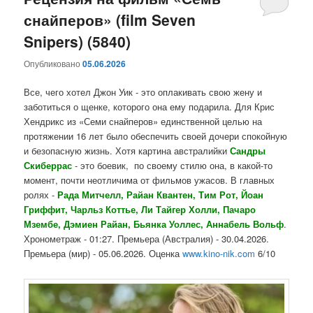
снайперов» (film Seven
содержимому
содержимому
Snipers) (5840)
Опубликовано
05.06.2026
Все, чего хотел Джон Уик - это оплакивать свою жену и
заботиться о щенке, которого она ему подарила. Для Крис
Хендрикс из «Семи снайперов» единственной целью на
протяжении 16 лет было обеспечить своей дочери спокойную
и безопасную жизнь. Хотя картина австралийки
Сандры
Скиберрас
- это боевик, по своему стилю она, в какой-то
момент, почти неотличима от фильмов ужасов. В главных
ролях -
Рада Митчелл, Райан Квантен, Тим Рот, Йоан
Гриффит, Чарльз Коттье, Ли Тайгер Холли, Пачаро
Мзембе, Дэмиен Райан, Бьянка Уоллес, Аннабель Вольф
.
Хронометраж - 01:27. Премьера (Австралия) - 30.04.2026.
Премьера (мир) - 05.06.2026. Оценка
www.kino-nik.com
6/10