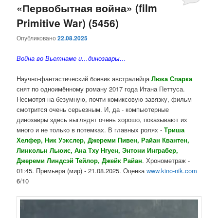
«Первобытная война» (film
Primitive War) (5456)
Опубликовано
22.08.2025
Война во Вьетнаме и…динозавры…
Научно-фантастический боевик австралийца
Люка Спарка
снят по одноимённому роману 2017 года Итана Петтуса.
Несмотря на безумную, почти комиксовую завязку, фильм
смотрится очень серьезным. И, да - компьютерные
динозавры здесь выглядят очень хорошо, показывают их
много и не только в потемках. В главных ролях -
Триша
Хелфер, Ник Уэкслер, Джереми Пивен, Райан Квантен,
Линкольн Льюис, Ана Тху Нгуен, Энтони Инграбер,
Джереми Линдсэй Тейлор, Джейк Райан
. Хронометраж -
01:45. Премьера (мир) - 21.08.2025. Оценка
www.kino-nik.com
6/10