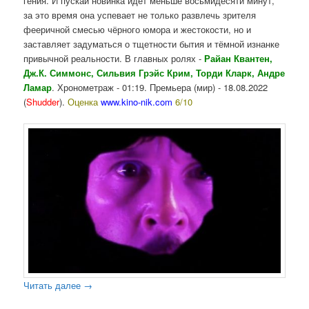
гения. И пускай новинка идёт меньше восьмидесяти минут,
за это время она успевает не только развлечь зрителя
фееричной смесью чёрного юмора и жестокости, но и
заставляет задуматься о тщетности бытия и тёмной изнанке
привычной реальности. В главных ролях -
Райан Квантен,
Дж.К. Симмонс, Сильвия Грэйс Крим, Торди Кларк, Андре
Ламар
. Хронометраж - 01:19. Премьера (мир) - 18.08.2022
(
Shudder
).
Оценка
www.kino-nik.com
6/10
Читать далее
→