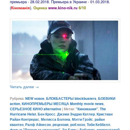
премьера - 28.02.2018. Премьера в Украине - 01.03.2018.
(
Кіноманія
).
Оценка
www.kino-nik.ru
6/10
Читать далее
→
Рубрика:
NEW новое
,
БЛОКБАСТЕРЫ blockbusters
,
БОЕВИКИ
action
,
КИНОПРЕМЬЕРЫ МЕСЯЦА Monthly movie news
,
СЕРЬЕЗНОЕ КИНО alternative
|
Метки:
"Киномания"
,
The
Hurricane Heist
,
Бен Кросс
,
Джэми Эндрю Катлер
,
Кристиан
Райан Контрерас
,
Мелисса Болона
,
Мэгги Грэйс
,
райан
квантен
,
Ралф Айнесон
,
рецензия
,
роб коэн
,
Тоби Кеббелл
,
фильм "Погоня за ураганом"
,
Эд Бирч
|
Добавить комментарий