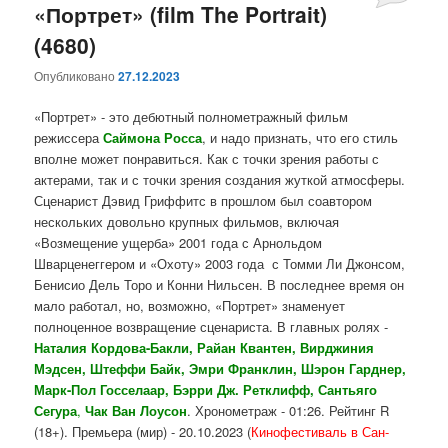
«Портрет» (film The Portrait)
(4680)
Опубликовано
27.12.2023
«Портрет» - это дебютный полнометражный фильм
режиссера
Саймона Росса
, и надо признать, что его стиль
вполне может понравиться. Как с точки зрения работы с
актерами, так и с точки зрения создания жуткой атмосферы.
Сценарист Дэвид Гриффитс в прошлом был соавтором
нескольких довольно крупных фильмов, включая
«Возмещение ущерба» 2001 года с Арнольдом
Шварценеггером и «Охоту» 2003 года с Томми Ли Джонсом,
Бенисио Дель Торо и Конни Нильсен. В последнее время он
мало работал, но, возможно, «Портрет» знаменует
полноценное возвращение сценариста. В главных ролях -
Наталия Кордова-Бакли, Райан Квантен, Вирджиния
Мэдсен, Штеффи Байк, Эмри Франклин, Шэрон Гарднер,
Марк-Пол Госселаар, Бэрри Дж. Ретклифф,
Сантьяго
Сегура
,
Чак Ван Лоусон
. Хронометраж - 01:26. Рейтинг R
(18+). Премьера (мир) - 20.10.2023 (
Кинофестиваль в Сан-