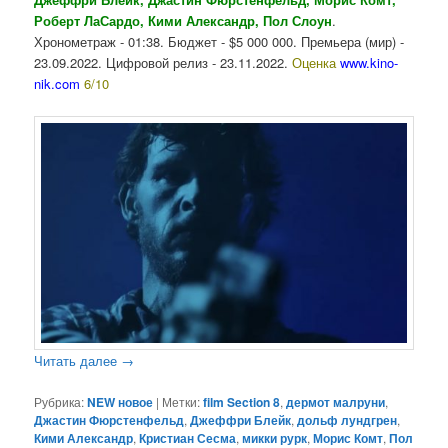
Роберт ЛаСардо, Кими Александр, Пол Слоун
.
Хронометраж - 01:38. Бюджет - $5 000 000. Премьера (мир) -
23.09.2022. Цифровой релиз - 23.11.2022.
Оценка
www.kino-
nik.com
6/10
Читать далее
→
Рубрика:
NEW новое
|
Метки:
film Section 8
,
дермот малруни
,
Джастин Фюрстенфельд
,
Джеффри Блейк
,
дольф лундгрен
,
Кими Александр
,
Кристиан Сесма
,
микки рурк
,
Морис Комт
,
Пол