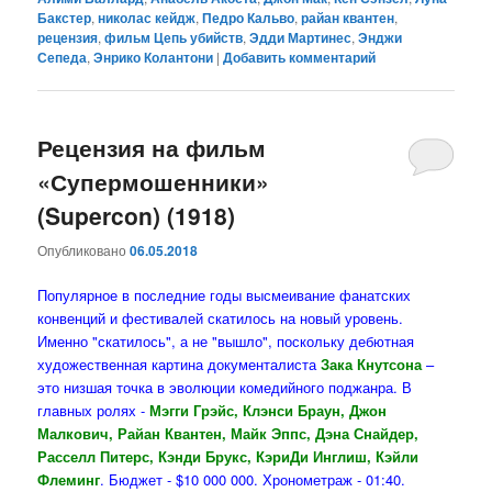
Бакстер
,
николас кейдж
,
Педро Кальво
,
райан квантен
,
рецензия
,
фильм Цепь убийств
,
Эдди Мартинес
,
Энджи
Сепеда
,
Энрико Колантони
|
Добавить комментарий
Рецензия на фильм
«Супермошенники»
(Supercon) (1918)
Опубликовано
06.05.2018
Популярное в последние годы высмеивание фанатских
конвенций и фестивалей скатилось на новый уровень.
Именно "скатилось", а не "вышло", поскольку дебютная
художественная картина документалиста
Зака Кнутсона
–
это низшая точка в эволюции комедийного поджанра. В
главных ролях -
Мэгги Грэйс, Клэнси Браун, Джон
Малкович, Райан Квантен, Майк Эппс, Дэна Снайдер,
Расселл Питерс, Кэнди Брукс, КэриДи Инглиш, Кэйли
Флеминг
. Бюджет - $10 000 000. Хронометраж - 01:40.