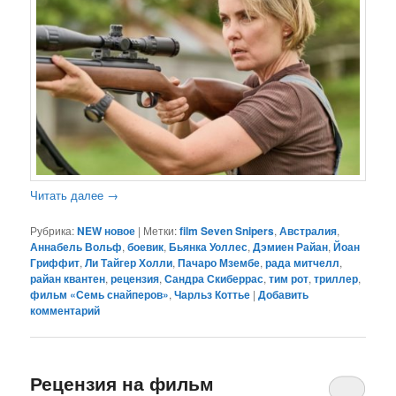
Читать далее
→
Рубрика:
NEW новое
|
Метки:
film Seven Snipers
,
Австралия
,
Аннабель Вольф
,
боевик
,
Бьянка Уоллес
,
Дэмиен Райан
,
Йоан
Гриффит
,
Ли Тайгер Холли
,
Пачаро Мзембе
,
рада митчелл
,
райан квантен
,
рецензия
,
Сандра Скиберрас
,
тим рот
,
триллер
,
фильм «Семь снайперов»
,
Чарльз Коттье
|
Добавить
комментарий
Рецензия на фильм