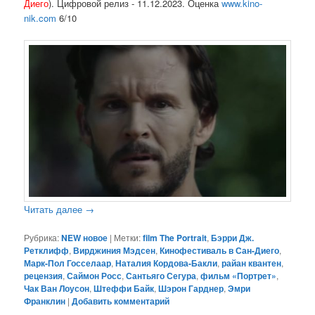
Диего
). Цифровой релиз - 11.12.2023. Оценка
www.kino-
nik.com
6/10
Читать далее
→
Рубрика:
NEW новое
|
Метки:
film The Portrait
,
Бэрри Дж.
Ретклифф
,
Вирджиния Мэдсен
,
Кинофестиваль в Сан-Диего
,
Марк-Пол Госселаар
,
Наталия Кордова-Бакли
,
райан квантен
,
рецензия
,
Саймон Росс
,
Сантьяго Сегура
,
фильм «Портрет»
,
Чак Ван Лоусон
,
Штеффи Байк
,
Шэрон Гарднер
,
Эмри
Франклин
|
Добавить комментарий