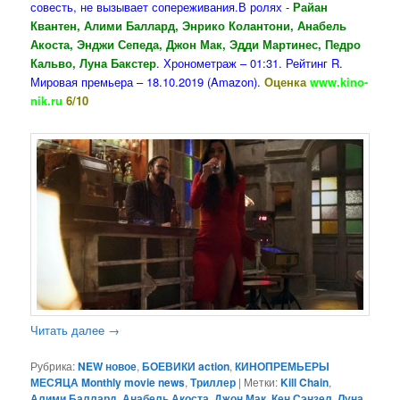
совесть, не вызывает сопереживания.В ролях -
Райан
Квантен, Алими Баллард, Энрико Колантони, Анабель
Акоста, Энджи Сепеда, Джон Мак, Эдди Мартинес, Педро
Кальво, Луна Бакстер
. Хронометраж – 01:31. Рейтинг R.
Мировая премьера – 18.10.2019 (Amazon).
Оценка
www.kino-
nik.ru
6/10
Читать далее
→
Рубрика:
NEW новое
,
БОЕВИКИ action
,
КИНОПРЕМЬЕРЫ
МЕСЯЦА Monthly movie news
,
Триллер
|
Метки:
Kill Chain
,
Алими Баллард
,
Анабель Акоста
,
Джон Мак
,
Кен Сэнзел
,
Луна