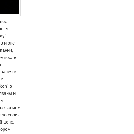
днее
ялся
ay”,
 в июне
мпании,
ре после
и
ывания в
 и
ken” в
язаны и
ки
 названием
ила своих
й цене,
тором