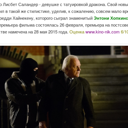
о Лисбет Саландер - девушке с татуировкой дракона. Свой нов
ил в такой же стилистике, уделив, к сожалению, совсем мало в
редди Хайнекену, которого сыграл знаменитый
Энтони Хопкин
премьера фильма состоялась 26 февраля, премьера на постсов
тве намечена на 28 мая 2015 года.
Оценка
www.kino-nik.com
6/1