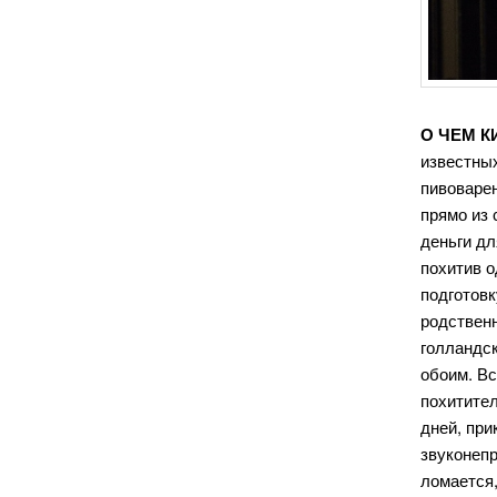
О ЧЕМ К
известных
пивоваре
прямо из
деньги дл
похитив 
подготовк
родствен
голландск
обоим. В
похитите
дней, при
звуконепр
ломается