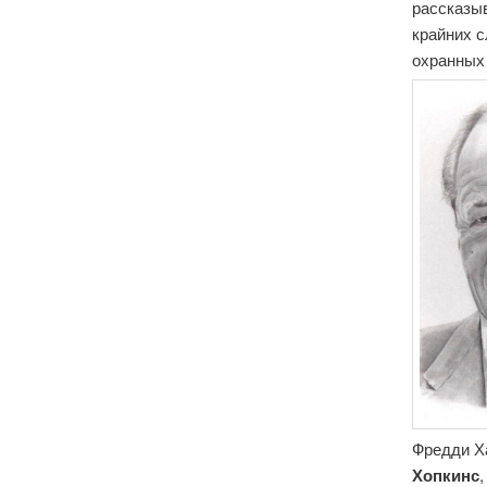
рассказыв
крайних с
охранных
Фредди Х
Хопкинс