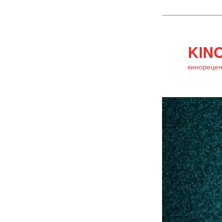
KINO
кинорецен