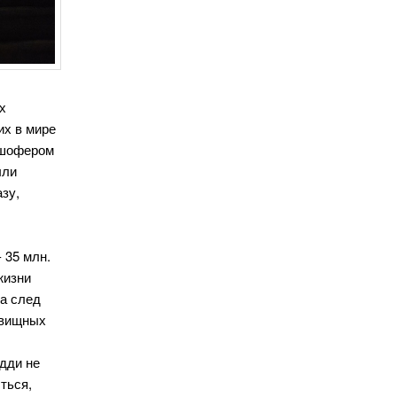
х
их в мире
 шофером
ыли
азу,
 35 млн.
жизни
а след
овищных
дди не
ться,