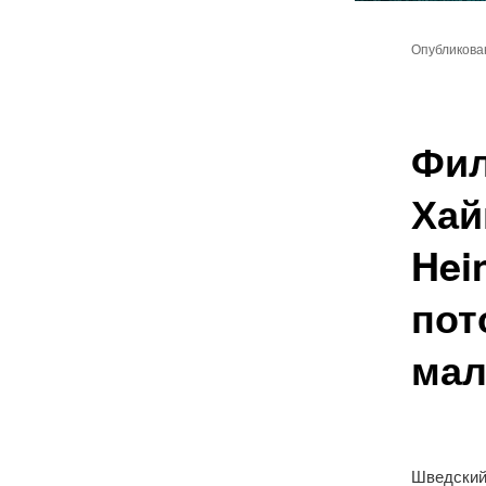
Главное
Перейт
меню
Опубликов
к
основн
Фил
содер
Хай
Hei
пот
мал
Шведский