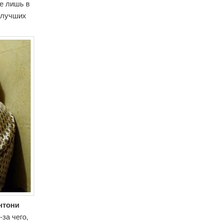
е лишь в
з лучших
нтони
-за чего,