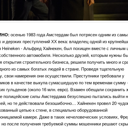
ИНО:
осенью 1983 года Амстердам был потрясен одним из самы
 и дерзких преступлений ХХ века: владелец одной из крупнейш
н Heineken - Альфред Хайнекен, был похищен вместе с личным
 собственного автомобиля. Несколько друзей, которым нужны б
я открытия строительного бизнеса, решили получить много и ср
одного из самых богатых людей в стране. Проведя тщательную
у, свои намерения они осуществили. Преступники требовали у
ников в качестве выкупа сумасшедшую по тем временам сумму -
их гульденов (около 16 млн. евро). Взамен обещали сохранить 
се полицейские силы Амстердама безуспешно пытались выйти н
лей, но те действовали безошибочно… Хайнекен провел 20 чуд
кованный цепью к стене, в специально оборудованной
оницаемой камере. Даже в таких нечеловеческих условиях, Фре
, но после получения требуемой суммы мошенники решают скры