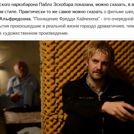
кого наркобарона Пабло Эскобара показана, можно сказать, в 
м стиле. Практически то же самое можно сказать
о фильме шве
 Альфредсона
. "Похищение Фредди Хайнекена" - это очередной
ытия произошедшие в реальной жизни гораздо драматичнее, чем
 в художественном произведении.