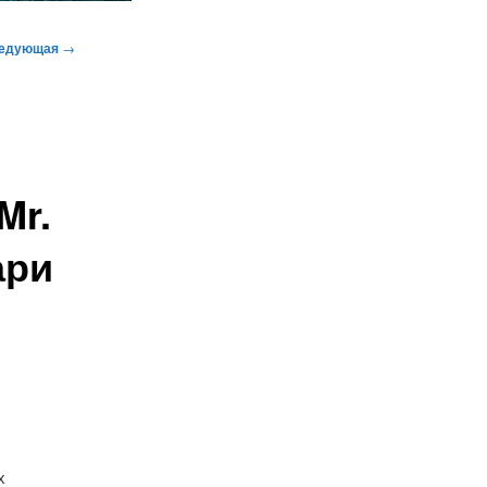
едующая
→
Mr.
ари
х