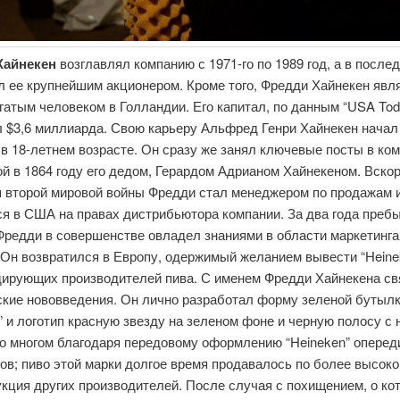
Хайнекен
возглавлял компанию с 1971-го по 1989 год, а в после
л ее крупнейшим акционером. Кроме того, Фредди Хайнекен явл
атым человеком в Голландии. Его капитал, по данным “USA Tod
 $3,6 миллиарда. Свою карьеру Альфред Генри Хайнекен начал
 в 18-летнем возрасте. Он сразу же занял ключевые посты в ко
й в 1864 году его дедом, Герардом Адрианом Хайнекеном. Вско
я второй мировой войны Фредди стал менеджером по продажам 
я в США на правах дистрибьютора компании. За два года преб
Фредди в совершенстве овладел знаниями в области маркетинга
 Он возвратился в Европу, одержимый желанием вывести “Heine
дирующих производителей пива. С именем Фредди Хайнекена св
ские нововведения. Он лично разработал форму зеленой бутыл
” и логотип красную звезду на зеленом фоне и черную полосу с
Во многом благодаря передовому оформлению “Heineken” оперед
ов; пиво этой марки долгое время продавалось по более высоко
кция других производителей. После случая с похищением, о ко