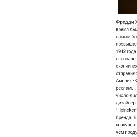
Фредди 
время бы
самым бог
превышал
1942 года
основанно
окончани
отправилс
Америке 
рекламы.
число ли
дизайнер
“Heineken
бренда. 
конкурент
чем проду