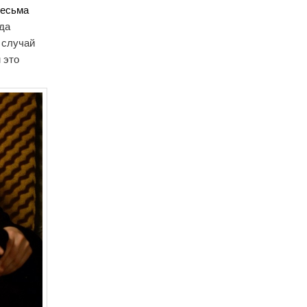
весьма
да
 случай
 это