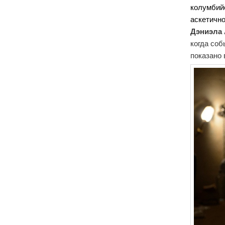
колумбийс
аскетично
Дэниэла
когда соб
показано