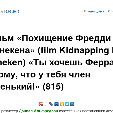
и
Навигация
←
Предыдущая
Сл
ано
16.03.2015
по
записям
ому
ьм «Похищение Фредди
жимому
некена» (film Kidnapping 
neken) «Ты хочешь Ферр
ому, что у тебя член
енький!» (815)
 режиссер
Дэниэл Альфредсон
известен как постановщик дву