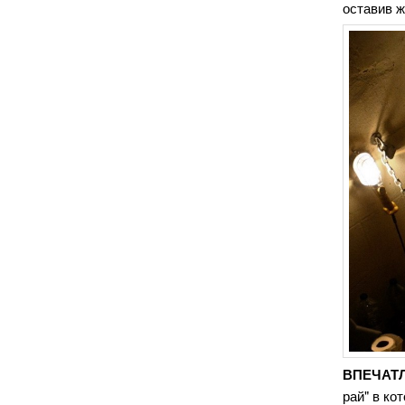
оставив ж
ВПЕЧАТЛ
рай" в ко