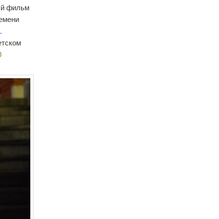
ый фильм
ремени
с
.
етском
0