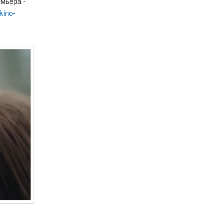
емьера -
kino-