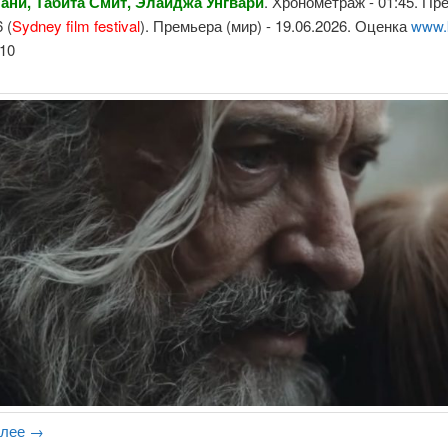
ани, Табита Смит, Элайджа Унгвари
. Хронометраж - 01:45. Пр
 (
Sydney film festival
). Премьера (мир) - 19.06.2026. Оценка
www.
10
алее
→