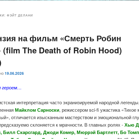
и
и
КИ:
ФЭЙТ ДЕЛАНИ
нзия на фильм «Смерть Робин
ому
ительному
 (film The Death of Robin Hood)
жимому
жимому
)
ано
19.06.2026
л героем…
истская интерпретация часто экранизируемой народной легенды
ленная
Майклом Сарноски
, режиссером sci-fi ужастика «Тихое 
вый», отличается изысканным мастерством и эмоциональной глу
предсказуемо склоняется к мрачности. В главных ролях -
Хью Д
, Билл Скарсгард, Джоди Комер, Мюррэй Бартлетт, Бо Томп