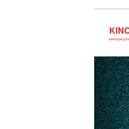
KINO
кинорецен