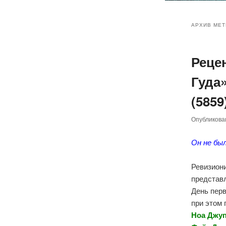
Главное
Перейт
Перейт
меню
АРХИВ МЕТ
к
к
Реце
основн
дополн
Гуда»
содер
содер
(5859
Опубликов
Он не бы
Ревизион
представ
День пер
при этом 
Ноа Джуп