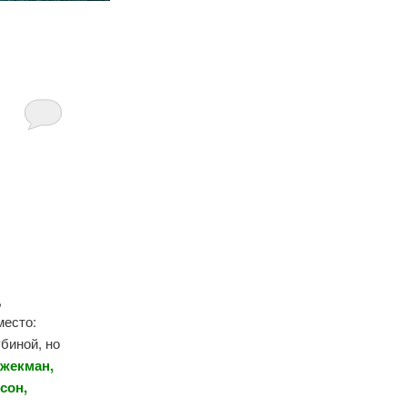
,
место:
биной, но
жекман,
сон,