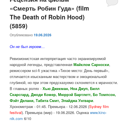
«Смерть Робин Гуда» (film
содержимому
содержимому
The Death of Robin Hood)
(5859)
Опубликовано
19.06.2026
Он не был героем…
Ревизионистская интерпретация часто экранизируемой
народной легенды, представленная
Майклом Сарноски
,
режиссером sci-fi ужастика «Тихое место: День первый»,
отличается изысканным мастерством и эмоциональной
глубиной, но при этом предсказуемо склоняется к мрачности.
В главных ролях -
Хью Джекман, Ноа Джуп, Билл
Скарсгард, Джоди Комер, Мюррэй Бартлетт, Бо Томпсон,
Фэйт Делани, Табита Смит, Элайджа Унгвари
.
Хронометраж - 01:45. Премьера - 12.06.2026 (
Sydney film
festival
). Премьера (мир) - 19.06.2026. Оценка
www.kino-
nik.com
6/10