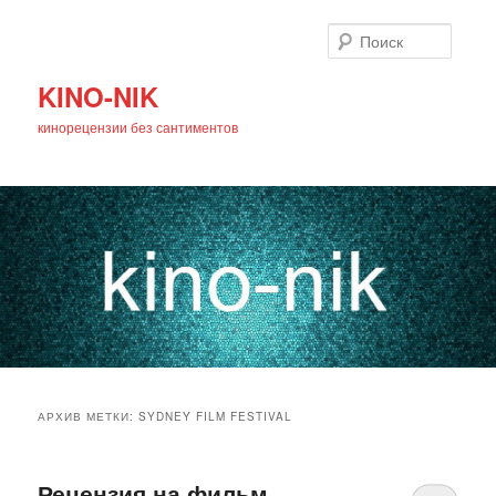
Поиск
KINO-NIK
кинорецензии без сантиментов
Главное
Перейти
Перейти
меню
АРХИВ МЕТКИ:
SYDNEY FILM FESTIVAL
к
к
основному
дополнительному
Рецензия на фильм