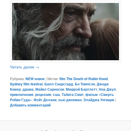
Читать далее
→
Рубрика:
NEW новое
|
Метки:
film The Death of Robin Hood
,
Sydney film festival
,
Билл Скарсгард
,
Бо Томпсон
,
Джоди
Комер
,
драма
,
Майкл Сарноски
,
Мюррэй Бартлетт
,
Ноа Джуп
,
приключения
,
рецензия
,
сша
,
Табита Смит
,
фильм «Смерть
Робин Гуда»
,
Фэйт Делани
,
хью джекман
,
Элайджа Унгвари
|
Добавить комментарий