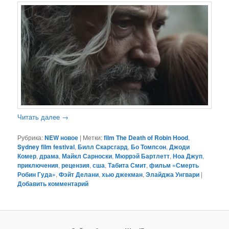
Читать далее
→
Рубрика:
NEW новое
|
Метки:
film The Death of Robin Hood
,
Sydney film festival
,
Билл Скарсгард
,
Бо Томпсон
,
Джоди
Комер
,
драма
,
Майкл Сарноски
,
Мюррэй Бартлетт
,
Ноа Джуп
,
приключения
,
рецензия
,
сша
,
Табита Смит
,
фильм «Смерть
Робин Гуда»
,
Фэйт Делани
,
хью джекман
,
Элайджа Унгвари
|
Добавить комментарий