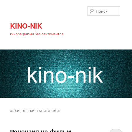
Поиск
KINO-NIK
кинорецензии без сантиментов
Главное
Перейти
Перейти
меню
АРХИВ МЕТКИ:
ТАБИТА СМИТ
к
к
основному
дополнительному
Рецензия на фильм