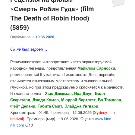
«Смерть Робин Гуда» (film
содержимому
содержимому
The Death of Robin Hood)
(5859)
Опубликовано
19.06.2026
Он не был героем…
Ревизионистская интерпретация часто экранизируемой
народной легенды, представленная
Майклом Сарноски
,
режиссером sci-fi ужастика «Тихое место: День первый»,
отличается изысканным мастерством и эмоциональной
глубиной, но при этом предсказуемо склоняется к мрачности.
В главных ролях -
Хью Джекман, Ноа Джуп, Билл
Скарсгард, Джоди Комер, Мюррэй Бартлетт, Бо Томпсон,
Фэйт Делани, Табита Смит, Элайджа Унгвари
.
Хронометраж - 01:45. Премьера - 12.06.2026 (
Sydney film
festival
). Премьера (мир) - 19.06.2026. Оценка
www.kino-
nik.com
6/10