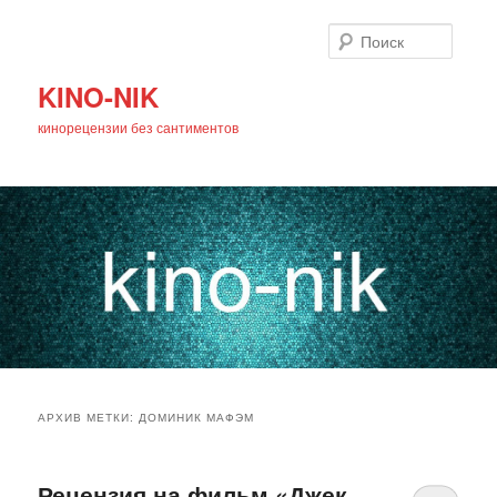
Поиск
KINO-NIK
кинорецензии без сантиментов
Главное
Перейти
Перейти
меню
АРХИВ МЕТКИ:
ДОМИНИК МАФЭМ
к
к
основному
дополнительному
Рецензия на фильм «Джек