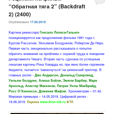
“Обратная тяга 2” (Backdraft
2) (2400)
Опубликовано
17.06.2019
Картина режиссера
Гонсало Лопеса-Гальего
позиционируется как продолжение фильма 1991 года с
Куртом Расселом, Уильямом Болдуином, Робертом Де Ниро.
Первая часть эмоционально рассказывала о попытке
обратить внимание на проблемы с охраной труда в пожарном
департаменте Чикаго. Вторая часть сделана по успешным
лекалам картины Рона Ховарда но, при явно более скромном
бюджете, пытается “замахнуться” на шпионский триллер. В
главных ролях -
Джо Андерсон, Дональд Сазерленд,
Уильям Болдуин, Алиша Бэйли, Эмили Барбер, Марк
Арнольд, Аластер Маккензи, Патрик Уолш МакБрайд,
Росс О’Хеннесси, Доминик Мафэм
. Хронометраж – 01:42.
Мировая премьера – 14.05.2019. Цифровой релиз -
19.06.2019.
Оценка
www.kino-nik.ru
6/10