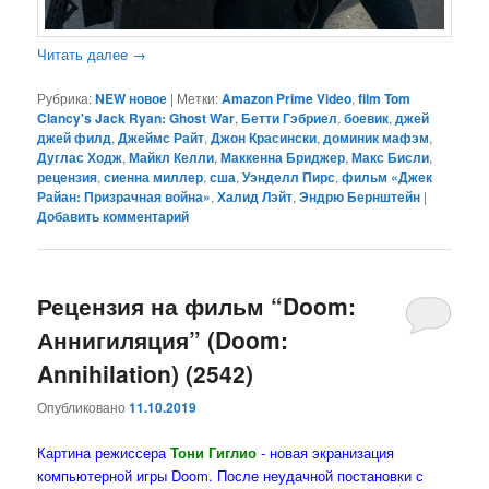
Читать далее
→
Рубрика:
NEW новое
|
Метки:
Amazon Prime Video
,
film Tom
Clancy's Jack Ryan: Ghost War
,
Бетти Гэбриел
,
боевик
,
джей
джей филд
,
Джеймс Райт
,
Джон Красински
,
доминик мафэм
,
Дуглас Ходж
,
Майкл Келли
,
Маккенна Бриджер
,
Макс Бисли
,
рецензия
,
сиенна миллер
,
сша
,
Уэнделл Пирс
,
фильм «Джек
Райан: Призрачная война»
,
Халид Лэйт
,
Эндрю Бернштейн
|
Добавить комментарий
Рецензия на фильм “Doom:
Аннигиляция” (Doom:
Annihilation) (2542)
Опубликовано
11.10.2019
Картина режиссера
Тони Гиглио
- новая экранизация
компьютерной игры Doom. После неудачной постановки с