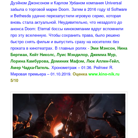
Дуэйном Джонсоном и Карлом Урбаном компания Universal
забыла о торговой марке Doom. Затем в 2016 году id Software
и Bethesda удачно перезапустили игровую серию, которая
вновь стала актуальной. Неудивительно, что незадолго до
анонса Doom: Eternal боссы кинокомпании вдруг вспомнили
про эту вселенную. Чтобы сохранить права, было решено
быстро снять фильм и выпустить сразу на носителях без
проката в кинотеатрах. В главных ролях -
Эми Мэнсон, Нина
Бергман, Кейт Николс, Луис Мэндилор, Джемма Мур,
Лорина Камбурова, Доминик Мафэм, Люк Аллен-Гейл,
Амер Чадха-Патель
. Хронометраж – 01:36. Рейтинг R.
Мировая премьера – 01.10.2019.
Оценка
www.kino-nik.ru
5/10