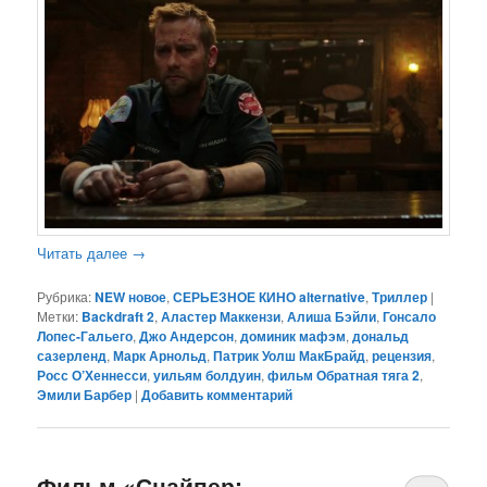
Читать далее
→
Рубрика:
NEW новое
,
СЕРЬЕЗНОЕ КИНО alternative
,
Триллер
|
Метки:
Backdraft 2
,
Аластер Маккензи
,
Алиша Бэйли
,
Гонсало
Лопес-Гальего
,
Джо Андерсон
,
доминик мафэм
,
дональд
сазерленд
,
Марк Арнольд
,
Патрик Уолш МакБрайд
,
рецензия
,
Росс О’Хеннесси
,
уильям болдуин
,
фильм Обратная тяга 2
,
Эмили Барбер
|
Добавить комментарий
Фильм «Снайпер: