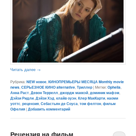
Читать далее
→
Рубрика:
NEW новое
,
КИНОПРЕМЬЕРЫ МЕСЯЦА Monthly movie
news
,
СЕРЬЕЗНОЕ КИНО alternative
,
Триллер
|
Метки:
Ophelia
,
Анна Раст
,
Девон Террелл
,
джордж маккэй
,
доминик мафэм
,
Дэйзи Ридли
,
Дэйзи Хэд
,
клайв оуэн
,
Клер МакКарти
,
наоми
уоттс
,
рецензия
,
Себастьян де Соуса
,
том фелтон
,
фильм
Офелия
|
Добавить комментарий
Рецензия на фильм