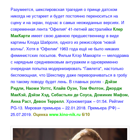
Разумеется, шекспировская трагедия о принце датском
никогда не устареет и будет постоянно переноситься на
сцену и на экран, подчас в самых неожиданных версиях. И
современная лента “Офелия” 41-летней австралийки
Клер
МакКарти
имеет свою давнюю предшественницу в виде
картины Клода Шаброля, одного из режиссёров “новой
волны”. Хотя в “Офелии” 1963 года ещё не было никаких
феминистских посылов. Фильм Клэр Маккарти — мелодрама
с нарядным средневековым антуражем и одновременно
очередная попытка модернизировать "Гамлета", настолько
беспомощная, что Шекспиру даже переворачиваться в гробу
по такому поводу будет лень. В главных ролях -
Дэйзи
Ридли, Наоми Уоттс, Клайв Оуэн, Том Фелтон, Джордж
МакКэй, Дэйзи Хэд, Себастьян де Соуса, Доминик Мафэм,
Анна Раст, Девон Террелл
. Хронометраж – 01:54. Рейтинг
PG-13. Мировая премьера – 22.01.2018. Премьера (РФ) –
25.07.2019.
Оценка
www.kino-nik.ru
6/10