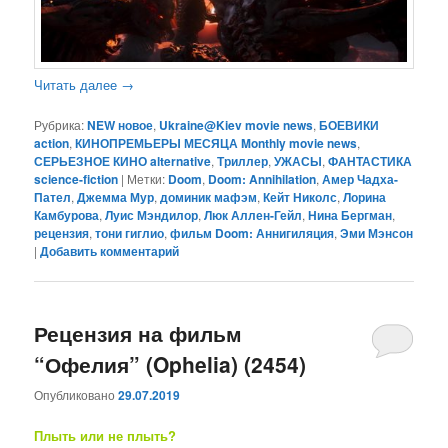
Читать далее
→
Рубрика:
NEW новое
,
Ukraine@Kiev movie news
,
БОЕВИКИ
action
,
КИНОПРЕМЬЕРЫ МЕСЯЦА Monthly movie news
,
СЕРЬЕЗНОЕ КИНО alternative
,
Триллер
,
УЖАСЫ
,
ФАНТАСТИКА
science-fiction
|
Метки:
Doom
,
Doom: Annihilation
,
Амер Чадха-
Пател
,
Джемма Мур
,
доминик мафэм
,
Кейт Николс
,
Лорина
Камбурова
,
Луис Мэндилор
,
Люк Аллен-Гейл
,
Нина Бергман
,
рецензия
,
тони гиглио
,
фильм Doom: Аннигиляция
,
Эми Мэнсон
|
Добавить комментарий
Рецензия на фильм
“Офелия” (Ophelia) (2454)
Опубликовано
29.07.2019
Плыть или не плыть?