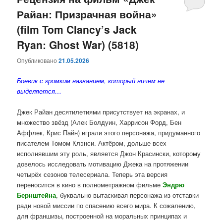
Райан: Призрачная война»
содержимому
содержимому
(film Tom Clancy’s Jack
Ryan: Ghost War) (5818)
Опубликовано
21.05.2026
Боевик с громким названием, который ничем не
выделяется…
Джек Райан десятилетиями присутствует на экранах, и
множество звёзд (Алек Болдуин, Харрисон Форд, Бен
Аффлек, Крис Пайн) играли этого персонажа, придуманного
писателем Томом Клэнси. Актёром, дольше всех
исполнявшим эту роль, является Джон Красински, которому
довелось исследовать мотивацию Джека на протяжении
четырёх сезонов телесериала. Теперь эта версия
переносится в кино в полнометражном фильме
Эндрю
Бернштейна
, буквально вытаскивая персонажа из отставки
ради новой миссии по спасению всего мира. К сожалению,
для франшизы, построенной на моральных принципах и