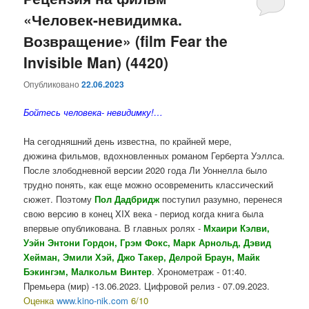
«Человек-невидимка.
содержимому
содержимому
Возвращение» (film Fear the
Invisible Man) (4420)
Опубликовано
22.06.2023
Бойтесь человека- невидимку!…
На сегодняшний день известна, по крайней мере,
дюжина фильмов, вдохновленных романом Герберта Уэллса.
После злободневной версии 2020 года Ли Уоннелла было
трудно понять, как еще можно осовременить классический
сюжет. Поэтому
Пол Дадбридж
поступил разумно, перенеся
свою версию в конец XIX века - период когда книга была
впервые опубликована. В главных ролях -
Мхаири Кэлви,
Уэйн Энтони Гордон, Грэм Фокс, Марк Арнольд, Дэвид
Хейман, Эмили Хэй, Джо Такер, Делрой Браун, Майк
Бэкингэм, Малкольм Винтер
. Хронометраж - 01:40.
Премьера (мир) -13.06.2023. Цифровой релиз - 07.09.2023.
Оценка
www.kino-nik.com
6/10