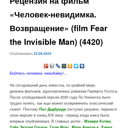
Рецензия на фильм
содержимому
«Человек-невидимка.
Возвращение» (film Fear
the Invisible Man) (4420)
Опубликовано
22.06.2023
Бойтесь человека- невидимку!…
На сегодняшний день известна, по крайней мере,
дюжина фильмов, вдохновленных романом Герберта Уэллса.
После злободневной версии 2020 года Ли Уоннелла было
трудно понять, как еще можно осовременить классический
сюжет. Поэтому
Пол Дадбридж
поступил разумно, перенеся
свою версию в конец XIX века - период когда книга была
впервые опубликована. В главных ролях -
Мхаири Кэлви,
Уэйн Энтони Гордон, Грэм Фокс, Марк Арнольд, Дэвид