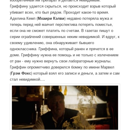
Гриффину удается скрыться, но происходит взрыв который
убивает всех, кто был рядом. Проходит какое-то время.
Аделина Кемп (
Мхаири Кэлви
) недавно потеряла мужа и
теперь перед ней маячит перспектива потерять поместье,
если она не сможет платить по счетам. В газетах пишут о
серии ограблений совершенных неким невидимкой. И вдруг, к
своему удивлению, она обнаруживает бывшего
одноклассника Гриффина, который ранен и прячется в ее
доме. Гриффину нужна ее помощь и не только с излечением
от ран - ему нужно вернуть свои лабораторные журналы.
Гриффин опрометчиво доверился бомжу по имени Марвел
(
Грэм Фокс
) который взял его записи и деньги, а затем и сам
стал невидимкой….