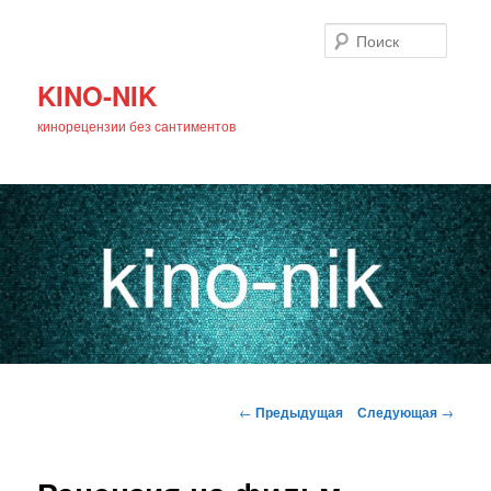
Поиск
KINO-NIK
кинорецензии без сантиментов
Главное
Перейти
меню
Навигация
←
Предыдущая
Следующая
→
по
к
записям
основному