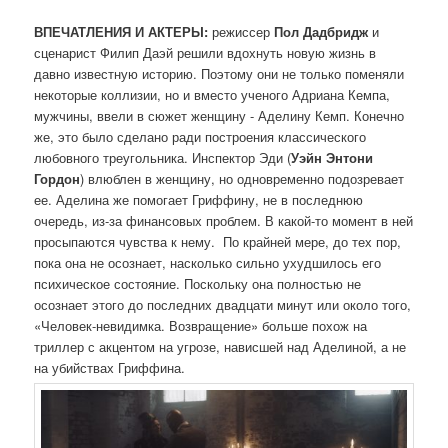
ВПЕЧАТЛЕНИЯ И АКТЕРЫ:
режиссер
Пол Дадбридж
и
сценарист Филип Даэй решили вдохнуть новую жизнь в
давно известную историю. Поэтому они не только поменяли
некоторые коллизии, но и вместо ученого Адриана Кемпа,
мужчины, ввели в сюжет женщину - Аделину Кемп. Конечно
же, это было сделано ради построения классического
любовного треугольника. Инспектор Эди (
Уэйн Энтони
Гордон
) влюблен в женщину, но одновременно подозревает
ее. Аделина же помогает Гриффину, не в последнюю
очередь, из-за финансовых проблем. В какой-то момент в ней
просыпаются чувства к нему. По крайней мере, до тех пор,
пока она не осознает, насколько сильно ухудшилось его
психическое состояние. Поскольку она полностью не
осознает этого до последних двадцати минут или около того,
«Человек-невидимка. Возвращение» больше похож на
триллер с акцентом на угрозе, нависшей над Аделиной, а не
на убийствах Гриффина.