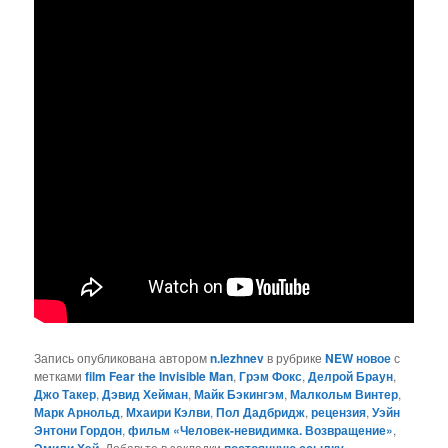
Запись опубликована автором
n.lezhnev
в рубрике
NEW новое
с
метками
film Fear the Invisible Man
,
Грэм Фокс
,
Делрой Браун
,
Джо Такер
,
Дэвид Хейман
,
Майк Бэкингэм
,
Малкольм Винтер
,
Марк Арнольд
,
Мхаири Кэлви
,
Пол Дадбридж
,
рецензия
,
Уэйн
Энтони Гордон
,
фильм «Человек-невидимка. Возвращение»
,
Эмили Хэй
. Добавьте в закладки
постоянную ссылку
.