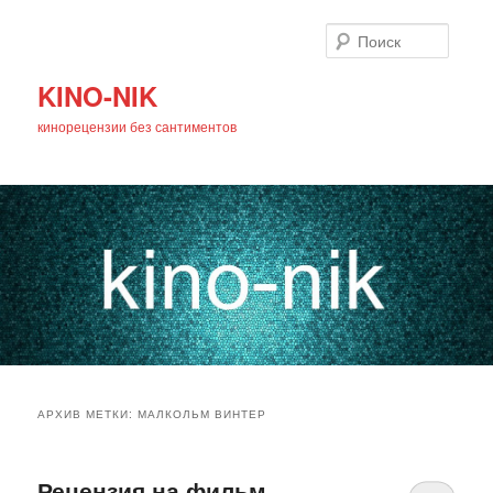
Поиск
KINO-NIK
кинорецензии без сантиментов
Главное
Перейти
Перейти
меню
АРХИВ МЕТКИ:
МАЛКОЛЬМ ВИНТЕР
к
к
основному
дополнительному
Рецензия на фильм