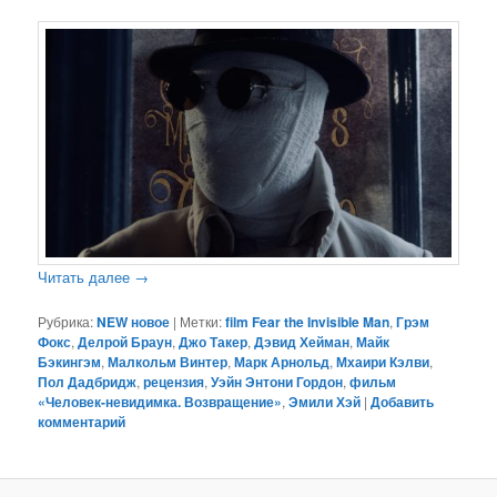
Читать далее
→
Рубрика:
NEW новое
|
Метки:
film Fear the Invisible Man
,
Грэм
Фокс
,
Делрой Браун
,
Джо Такер
,
Дэвид Хейман
,
Майк
Бэкингэм
,
Малкольм Винтер
,
Марк Арнольд
,
Мхаири Кэлви
,
Пол Дадбридж
,
рецензия
,
Уэйн Энтони Гордон
,
фильм
«Человек-невидимка. Возвращение»
,
Эмили Хэй
|
Добавить
комментарий