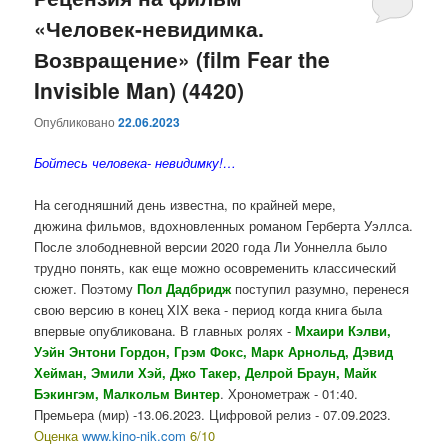
«Человек-невидимка.
содержимому
содержимому
Возвращение» (film Fear the
Invisible Man) (4420)
Опубликовано
22.06.2023
Бойтесь человека- невидимку!…
На сегодняшний день известна, по крайней мере,
дюжина фильмов, вдохновленных романом Герберта Уэллса.
После злободневной версии 2020 года Ли Уоннелла было
трудно понять, как еще можно осовременить классический
сюжет. Поэтому
Пол Дадбридж
поступил разумно, перенеся
свою версию в конец XIX века - период когда книга была
впервые опубликована. В главных ролях -
Мхаири Кэлви,
Уэйн Энтони Гордон, Грэм Фокс, Марк Арнольд, Дэвид
Хейман, Эмили Хэй, Джо Такер, Делрой Браун, Майк
Бэкингэм, Малкольм Винтер
. Хронометраж - 01:40.
Премьера (мир) -13.06.2023. Цифровой релиз - 07.09.2023.
Оценка
www.kino-nik.com
6/10