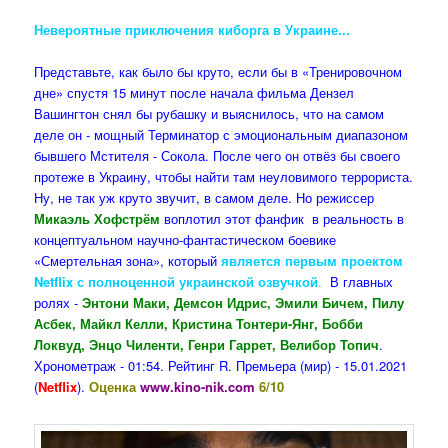
Невероятные приключения киборга в Украине...
Представьте, как было бы круто, если бы в «Тренировочном
дне» спустя 15 минут после начала фильма Дензел
Вашингтон снял бы рубашку и выяснилось, что на самом
деле он - мощный Терминатор с эмоциональным диапазоном
бывшего Мстителя - Сокола. После чего он отвёз бы своего
протеже в Украину, чтобы найти там неуловимого террориста.
Ну, не так уж круто звучит, в самом деле. Но режиссер
Микаэль Хофстрём
воплотил этот фанфик в реальность в
концептуальном научно-фантастическом боевике
«Смертельная зона», который
является первым проектом
Netflix с полноценной украинской озвучкой
.
В главных
ролях -
Энтони Маки, Демсон Идрис, Эмили Бичем, Пилу
Асбек, Майкл Келли, Кристина Тонтери-Янг, Бобби
Локвуд, Энцо Чиленти, Генри Гаррет, Велибор Топич
.
Хронометраж - 01:54. Рейтинг R. Премьера (мир) - 15.01.2021
(
Netflix
).
Оценка
www.kino-nik.com
6/10