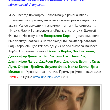
одноэтажной Америке…
«Ночь всегда приходит» - экранизация романа Вилли
Влаутина, чьи произведения не в первый раз попадают на
экран. Ранее выходили, например, ленты «Положитесь на
Пита» с Чарли Пламмером и «Жизнь в мотеле» с Дакотой
Фэннинг. Новинку снял
Бенджамин Карон
, сделавший себе
имя преимущественно на телевидении: режиссер работал
над «Короной», где как раз одну из ролей сыграла Ванесса
Кирби. В главных ролях -
Ванесса Кирби, Зак Готтзаген,
Дженнифер Джейсон Ли, Рэндалл Пак, Элай Рот,
Дженнифер Ланье, Джейсон Раус, Дж. Клод Диринг, Смэк
Луис, Стефан Джеймс, Джулия Фокс, Майкл Келли, Дэна
Милликэн
. Хронометраж - 01:48. Премьера (мир) - 15.08.2025
(
Netflix
). Оценка
www.kino-nick.com
6/10