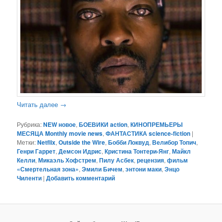
Читать далее
→
Рубрика:
NEW новое
,
БОЕВИКИ action
,
КИНОПРЕМЬЕРЫ
МЕСЯЦА Monthly movie news
,
ФАНТАСТИКА science-fiction
|
Метки:
Netflix
,
Outside the Wire
,
Бобби Локвуд
,
Велибор Топич
,
Генри Гаррет
,
Демсон Идрис
,
Кристина Тонтери-Янг
,
Майкл
Келли
,
Микаэль Хофстрем
,
Пилу Асбек
,
рецензия
,
фильм
«Смертельная зона»
,
Эмили Бичем
,
энтони маки
,
Энцо
Чиленти
|
Добавить комментарий