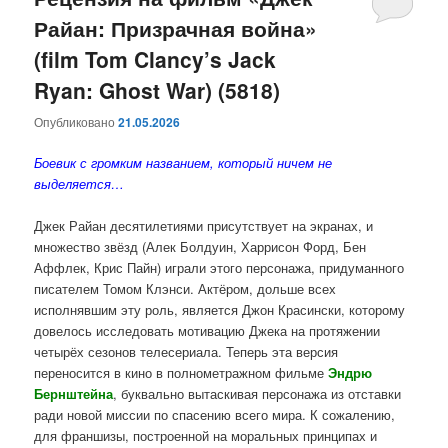
Райан: Призрачная война»
содержимому
содержимому
(film Tom Clancy’s Jack
Ryan: Ghost War) (5818)
Опубликовано
21.05.2026
Боевик с громким названием, который ничем не
выделяется…
Джек Райан десятилетиями присутствует на экранах, и
множество звёзд (Алек Болдуин, Харрисон Форд, Бен
Аффлек, Крис Пайн) играли этого персонажа, придуманного
писателем Томом Клэнси. Актёром, дольше всех
исполнявшим эту роль, является Джон Красински, которому
довелось исследовать мотивацию Джека на протяжении
четырёх сезонов телесериала. Теперь эта версия
переносится в кино в полнометражном фильме
Эндрю
Бернштейна
, буквально вытаскивая персонажа из отставки
ради новой миссии по спасению всего мира. К сожалению,
для франшизы, построенной на моральных принципах и