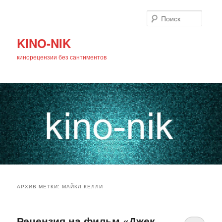
Поиск
KINO-NIK
кинорецензии без сантиментов
Главное
Перейти
Перейти
меню
АРХИВ МЕТКИ:
МАЙКЛ КЕЛЛИ
к
к
основному
дополнительному
Рецензия на фильм «Джек