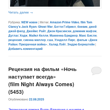
Читать далее
→
Рубрика:
NEW новое
|
Метки:
Amazon Prime Video
,
film Tom
Clancy's Jack Ryan: Ghost War
,
Бетти Гэбриел
,
боевик
,
джей
джей филд
,
Джеймс Райт
,
Джон Красински
,
доминик мафэм
,
Дуглас Ходж
,
Майкл Келли
,
Маккенна Бриджер
,
Макс Бисли
,
рецензия
,
сиенна миллер
,
сша
,
Уэнделл Пирс
,
фильм «Джек
Райан: Призрачная война»
,
Халид Лэйт
,
Эндрю Бернштейн
|
Добавить комментарий
Рецензия на фильм «Ночь
наступает всегда»
(film Night Always Comes)
(5453)
Опубликовано
22.08.2025
Экранизация романа Вилли Влаутина о нищете в