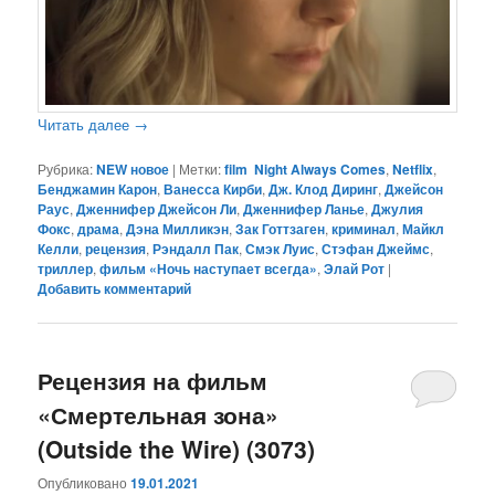
Читать далее
→
Рубрика:
NEW новое
|
Метки:
film Night Always Comes
,
Netflix
,
Бенджамин Карон
,
Ванесса Кирби
,
Дж. Клод Диринг
,
Джейсон
Раус
,
Дженнифер Джейсон Ли
,
Дженнифер Ланье
,
Джулия
Фокс
,
драма
,
Дэна Милликэн
,
Зак Готтзаген
,
криминал
,
Майкл
Келли
,
рецензия
,
Рэндалл Пак
,
Смэк Луис
,
Стэфан Джеймс
,
триллер
,
фильм «Ночь наступает всегда»
,
Элай Рот
|
Добавить комментарий
Рецензия на фильм
«Смертельная зона»
(Outside the Wire) (3073)
Опубликовано
19.01.2021