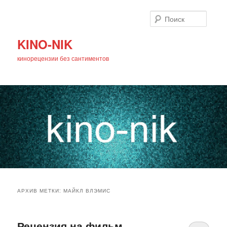
Поиск
KINO-NIK
кинорецензии без сантиментов
Главное
Перейти
Перейти
меню
АРХИВ МЕТКИ:
МАЙКЛ ВЛЭМИС
к
к
основному
дополнительному
Рецензия на фильм