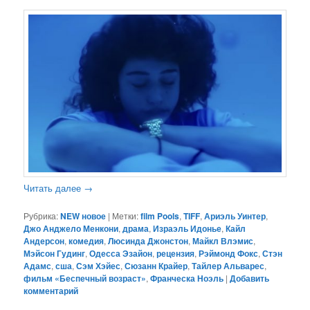
Читать далее
→
Рубрика:
NEW новое
|
Метки:
film Pools
,
TIFF
,
Ариэль Уинтер
,
Джо Анджело Менкони
,
драма
,
Израэль Идонье
,
Кайл
Андерсон
,
комедия
,
Люсинда Джонстон
,
Майкл Влэмис
,
Мэйсон Гудинг
,
Одесса Эзайон
,
рецензия
,
Рэймонд Фокс
,
Стэн
Адамс
,
сша
,
Сэм Хэйес
,
Сюзанн Крайер
,
Тайлер Альварес
,
фильм «Беспечный возраст»
,
Франческа Ноэль
|
Добавить
комментарий