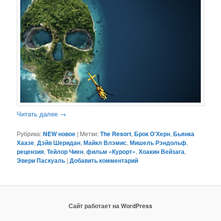
Читать далее
→
Рубрика:
NEW новое
|
Метки:
The Resort
,
Брок О’Херн
,
Бьянка
Хаазе
,
Дэйв Шеридан
,
Майкл Влэмис
,
Мишель Рэндольф
,
рецензия
,
Тейлор Чиен
,
фильм «Курорт»
,
Хоакин Вейзага
,
Эвери Паскуаль
|
Добавить комментарий
Сайт работает на WordPress