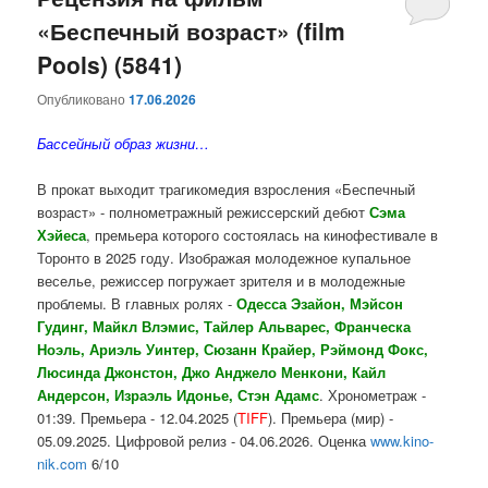
«Беспечный возраст» (film
содержимому
содержимому
Pools) (5841)
Опубликовано
17.06.2026
Бассейный образ жизни…
В прокат выходит трагикомедия взросления «Беспечный
возраст» - полнометражный режиссерский дебют
Сэма
Хэйеса
, премьера которого состоялась на кинофестивале в
Торонто в 2025 году. Изображая молодежное купальное
веселье, режиссер погружает зрителя и в молодежные
проблемы. В главных ролях -
Одесса Эзайон, Мэйсон
Гудинг, Майкл Влэмис, Тайлер Альварес, Франческа
Ноэль, Ариэль Уинтер, Сюзанн Крайер, Рэймонд Фокс,
Люсинда Джонстон, Джо Анджело Менкони, Кайл
Андерсон, Израэль Идонье, Стэн Адамс
. Хронометраж -
01:39. Премьера - 12.04.2025 (
TIFF
). Премьера (мир) -
05.09.2025. Цифровой релиз - 04.06.2026. Оценка
www.kino-
nik.com
6/10