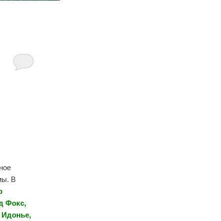
ное
мы. В
р
д Фокс,
 Идонье,