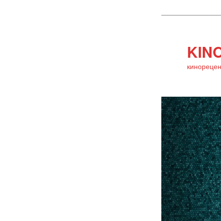
KINO
кинорецен