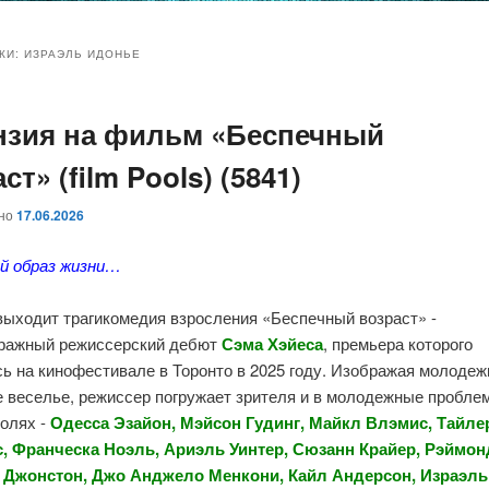
и
и
КИ:
ИЗРАЭЛЬ ИДОНЬЕ
нзия на фильм «Беспечный
ому
ительному
ст» (film Pools) (5841)
жимому
жимому
ано
17.06.2026
й образ жизни…
выходит трагикомедия взросления «Беспечный возраст» -
ражный режиссерский дебют
Сэма Хэйеса
, премьера которого
ь на кинофестивале в Торонто в 2025 году. Изображая молодеж
е веселье, режиссер погружает зрителя и в молодежные пробле
ролях -
Одесса Эзайон, Мэйсон Гудинг, Майкл Влэмис, Тайле
, Франческа Ноэль, Ариэль Уинтер, Сюзанн Крайер, Рэймон
Джонстон, Джо Анджело Менкони, Кайл Андерсон, Израэль