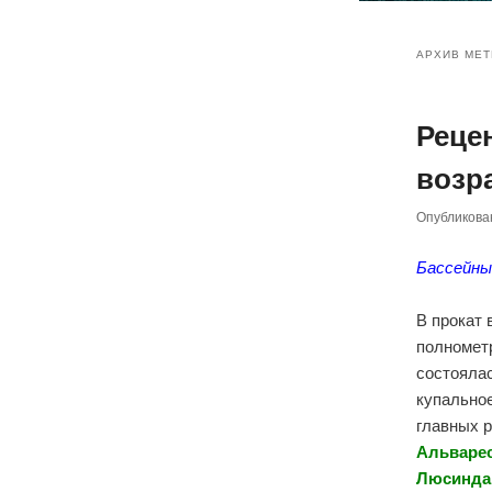
Главное
Перейт
Перейт
меню
АРХИВ МЕТ
к
к
Реце
основн
дополн
возра
содер
содер
Опубликов
Бассейны
В прокат 
полномет
состоялас
купально
главных 
Альварес
Люсинда 