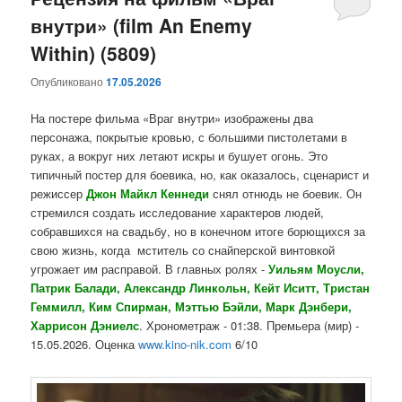
внутри» (film An Enemy
содержимому
содержимому
Within) (5809)
Опубликовано
17.05.2026
На постере фильма «Враг внутри» изображены два
персонажа, покрытые кровью, с большими пистолетами в
руках, а вокруг них летают искры и бушует огонь. Это
типичный постер для боевика, но, как оказалось, сценарист и
режиссер
Джон Майкл Кеннеди
снял отнюдь не боевик. Он
стремился создать исследование характеров людей,
собравшихся на свадьбу, но в конечном итоге борющихся за
свою жизнь, когда мститель со снайперской винтовкой
угрожает им расправой. В главных ролях -
Уильям Моусли,
Патрик Балади, Александр Линкольн, Кейт Иситт, Тристан
Геммилл, Ким Спирман, Мэттью Бэйли, Марк Дэнбери,
Харрисон Дэниелс
. Хронометраж - 01:38. Премьера (мир) -
15.05.2026. Оценка
www.kino-nik.com
6/10