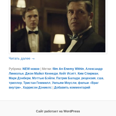
Читать далее
→
Рубрика:
NEW новое
|
Метки:
film An Enemy Within
,
Александр
Линкольн
,
Джон Майкл Кеннеди
,
Кейт Иситт
,
Ким Спирман
,
Марк Дэнбери
,
Мэттью Бэйли
,
Патрик Балади
,
рецензия
,
сша
,
триллер
,
Тристан Геммилл
,
Уильям Моусли
,
фильм «Враг
внутри»
,
Харрисон Дэниелс
|
Добавить комментарий
Сайт работает на WordPress