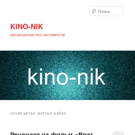
Поиск
KINO-NIK
кинорецензии без сантиментов
Главное
Перейти
Перейти
меню
АРХИВ МЕТКИ:
МЭТТЬЮ БЭЙЛИ
к
к
основному
дополнительному
Рецензия на фильм «Враг