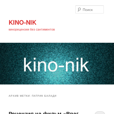
Поиск
KINO-NIK
кинорецензии без сантиментов
Главное
Перейти
Перейти
меню
АРХИВ МЕТКИ:
ПАТРИК БАЛАДИ
к
к
основному
дополнительному
Рецензия на фильм «Враг