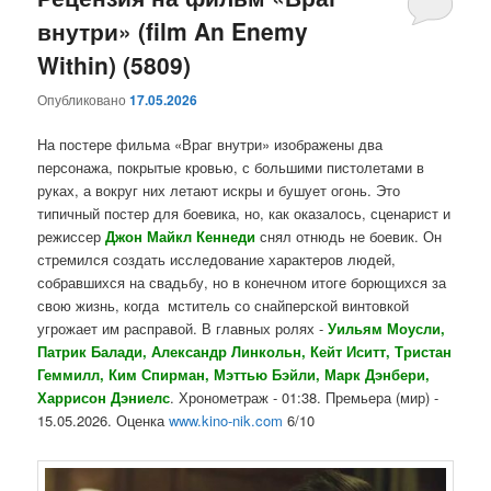
внутри» (film An Enemy
содержимому
содержимому
Within) (5809)
Опубликовано
17.05.2026
На постере фильма «Враг внутри» изображены два
персонажа, покрытые кровью, с большими пистолетами в
руках, а вокруг них летают искры и бушует огонь. Это
типичный постер для боевика, но, как оказалось, сценарист и
режиссер
Джон Майкл Кеннеди
снял отнюдь не боевик. Он
стремился создать исследование характеров людей,
собравшихся на свадьбу, но в конечном итоге борющихся за
свою жизнь, когда мститель со снайперской винтовкой
угрожает им расправой. В главных ролях -
Уильям Моусли,
Патрик Балади, Александр Линкольн, Кейт Иситт, Тристан
Геммилл, Ким Спирман, Мэттью Бэйли, Марк Дэнбери,
Харрисон Дэниелс
. Хронометраж - 01:38. Премьера (мир) -
15.05.2026. Оценка
www.kino-nik.com
6/10