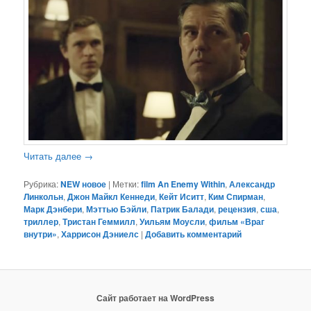
Читать далее
→
Рубрика:
NEW новое
|
Метки:
film An Enemy Within
,
Александр
Линкольн
,
Джон Майкл Кеннеди
,
Кейт Иситт
,
Ким Спирман
,
Марк Дэнбери
,
Мэттью Бэйли
,
Патрик Балади
,
рецензия
,
сша
,
триллер
,
Тристан Геммилл
,
Уильям Моусли
,
фильм «Враг
внутри»
,
Харрисон Дэниелс
|
Добавить комментарий
Сайт работает на WordPress