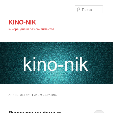
Поиск
KINO-NIK
кинорецензии без сантиментов
Главное
Перейти
Перейти
меню
АРХИВ МЕТКИ:
ФИЛЬМ «БРАТИК»
к
к
основному
дополнительному
Рецензия на фильм