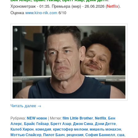
Хронометраж - 01:35. Премьера (мир) - 26.06.2026 (
Netflix
).
Оценка
www.kino-nik.com
6/10
Читать далее
→
Рубрика:
NEW новое
|
Метки:
film Little Brother
,
Netflix
,
Бен
Алерс
,
Брайс Гейзар
,
Бретт Азар
,
Джон Сина
,
Дэни Детте
,
Калеб Хирон
,
комедия
,
кристофер мелони
,
мишель монахэн
,
Мэттью Спайсер
,
Пилот Банч
,
рецензия
,
София Баннелл
,
сша
,