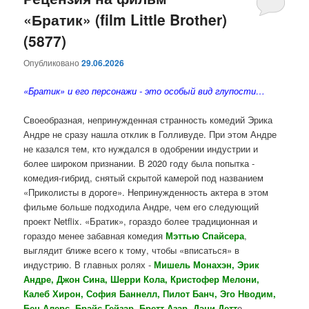
«Братик» (film Little Brother)
содержимому
содержимому
(5877)
Опубликовано
29.06.2026
«Братик» и его персонажи - это особый вид глупости…
Своеобразная, непринужденная странность комедий Эрика
Андре не сразу нашла отклик в Голливуде. При этом Андре
не казался тем, кто нуждался в одобрении индустрии и
более широком признании. В 2020 году была попытка -
комедия-гибрид, снятый скрытой камерой под названием
«Приколисты в дороге». Непринужденность актера в этом
фильме больше подходила Андре, чем его следующий
проект Netflix. «Братик», гораздо более традиционная и
гораздо менее забавная комедия
Мэттью Спайсера
,
выглядит ближе всего к тому, чтобы «вписаться» в
индустрию. В главных ролях -
Мишель Монахэн, Эрик
Андре, Джон Сина, Шерри Кола, Кристофер Мелони,
Калеб Хирон, София Баннелл, Пилот Банч, Эго Нводим,
Бен Алерс, Брайс Гейзар, Бретт Азар, Дэни Детт
е.